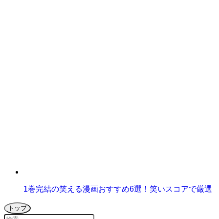
1巻完結の笑える漫画おすすめ6選！笑いスコアで厳選
トップ