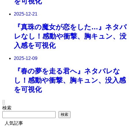
を可視化
2025-12-21
『真珠の魔女が恋をした…』ネタバ
レなし！感動や衝撃、胸キュン、没
入感を可視化
2025-12-09
『春の夢を走る君へ』ネタバレな
し！感動や衝撃、胸キュン、没入感
を可視化
1
検索
検索
人気記事