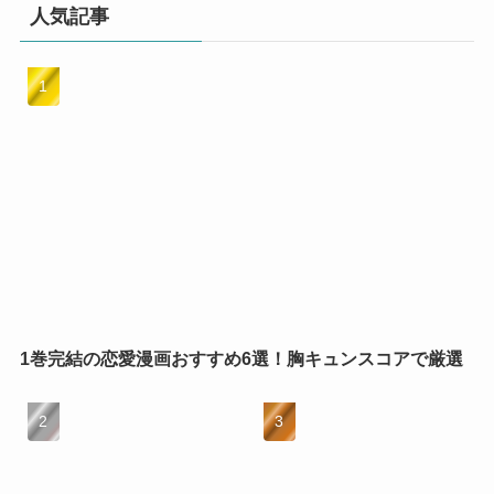
人気記事
1巻完結の恋愛漫画おすすめ6選！胸キュンスコアで厳選