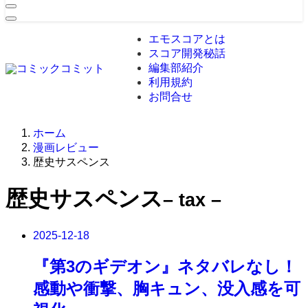
エモスコアとは
スコア開発秘話
編集部紹介
利用規約
お問合せ
ホーム
漫画レビュー
歴史サスペンス
歴史サスペンス
– tax –
2025-12-18
『第3のギデオン』ネタバレなし！
感動や衝撃、胸キュン、没入感を可