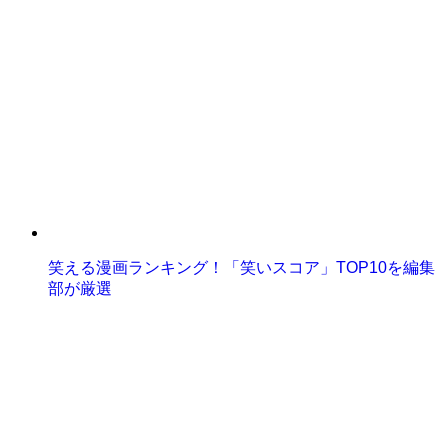
笑える漫画ランキング！「笑いスコア」TOP10を編集
部が厳選