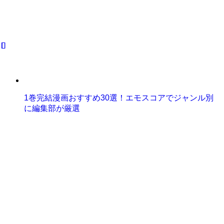
1巻完結漫画おすすめ30選！エモスコアでジャンル別
に編集部が厳選