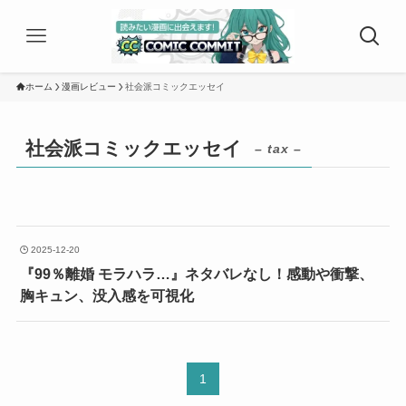
ホーム
漫画レビュー
社会派コミックエッセイ
社会派コミックエッセイ
– tax –
2025-12-20
『99％離婚 モラハラ…』ネタバレなし！感動や衝撃、
胸キュン、没入感を可視化
1