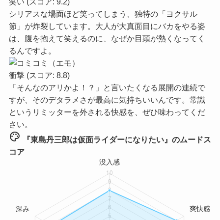
笑い
(スコア: 9.2)
シリアスな場面ほど笑ってしまう、独特の「ヨクサル
節」が炸裂しています。大人が大真面目にバカをやる姿
は、腹を抱えて笑えるのに、なぜか目頭が熱くなってく
るんですよ。
衝撃
(スコア: 8.8)
「そんなのアリかよ！？」と言いたくなる展開の連続で
すが、そのデタラメさが最高に気持ちいいんです。常識
というリミッターを外される快感を、ぜひ味わってくだ
さい。
palette
『東島丹三郎は仮面ライダーになりたい』のムードス
コア