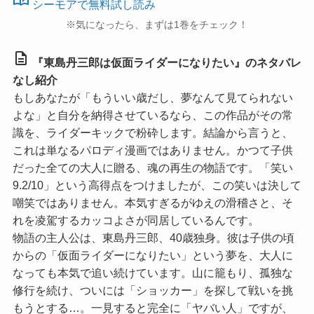
シーモアで無料試し読み
※気になったら、まずは1巻をチェック！
description
『東島丹三郎は仮面ライダーになりたい』のネタバレ
なし紹介
もしあなたが「もういい歳だし、夢なんて見てられない
よな」と自分を納得させているなら、この作品がその常
識を、ライダーキックで粉砕します。結論から言うと、
これは単なるパロディ漫画ではありません。かつて子供
だった全ての大人に贈る、魂の再生の物語です。
「笑い
9.2/10」
という高得点をつけましたが、この笑いは決して
嘲笑ではありません。本気すぎるがゆえの滑稽さと、そ
れを凌駕するカッコよさが同居しているんです。
物語の主人公は、東島丹三郎、40歳独身。彼は子供の頃
からの「仮面ライダーになりたい」という夢を、大人に
なっても本気で追い続けています。山に籠もり、孤独な
修行を続け、ついには「ショッカー」を探して戦いを挑
もうとする…。一見すると完全に「ヤバい人」ですが、