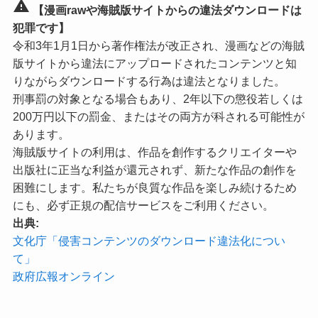
warning
【漫画rawや海賊版サイトからの違法ダウンロードは
犯罪です】
令和3年1月1日から著作権法が改正され、漫画などの海賊
版サイトから違法にアップロードされたコンテンツと知
りながらダウンロードする行為は違法となりました。
刑事罰の対象となる場合もあり、2年以下の懲役若しくは
200万円以下の罰金、またはその両方が科される可能性が
あります。
海賊版サイトの利用は、作品を創作するクリエイターや
出版社に正当な利益が還元されず、新たな作品の創作を
困難にします。私たちが良質な作品を楽しみ続けるため
にも、必ず正規の配信サービスをご利用ください。
出典:
文化庁「侵害コンテンツのダウンロード違法化につい
て」
政府広報オンライン