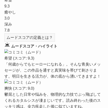
希望
9.3
癒やし
3.0
深み
7.8
ムードスコアの定義とは？
wb_twilight
ムードスコア・ハイライト
希望
(スコア: 9.3)
「何歳からでもヒーローになれる」。そんな青臭いメッ
セージが、この作品を通すと真実味を帯びて刺さりま
す。明日を生きる活力が、体の底から湧いてきますよ！
爽快
(スコア: 9.0)
鬱屈とした日常や悩みを、物理的な力技でぶっ飛ばして
くれるカタルシスが凄まじいです。読み終わった後のス
ッキリ感は、全力疾走した後に似ていますね。