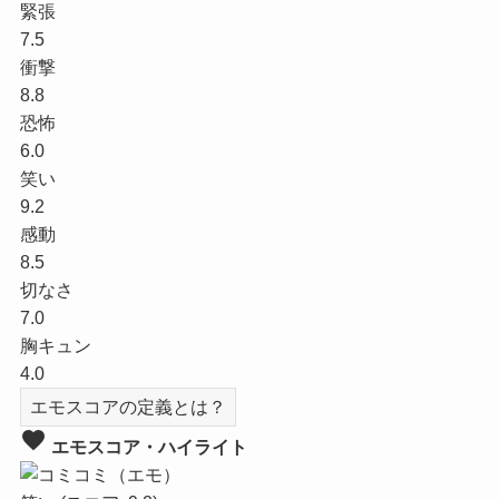
緊張
7.5
衝撃
8.8
恐怖
6.0
笑い
9.2
感動
8.5
切なさ
7.0
胸キュン
4.0
エモスコアの定義とは？
favorite
エモスコア・ハイライト