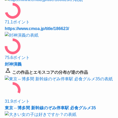
71.1
ポイント
https://www.cmoa.jp/title/186623/
75.6
ポイント
封神演義
science
この作品とエモスコアの分布が逆の作品
31.9
ポイント
東京⇔博多間 新幹線のぞみ停車駅 必食グルメ35