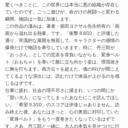
驚くべきことに、この世界には本当に悪の組織が存在し
ていたのです。ごっこ遊びが、命がけの死闘へと変わる
瞬間、物語は一気に加速します。
この作品の凄みは、著者・柴田ヨクサル先生特有の「画
面から溢れ出る熱量」です。
「衝撃 8.8/10」
と評価した
通り、常識的な展開を無視して、キャラクターの感情の
爆発だけで物語を牽引していきます。特に、丹三郎が
「おっさん」としての悲哀を背負いながらも、変身ベル
ト（おもちゃ）を巻いて敵に立ち向かう姿は、理屈抜き
に胸を打ちます。画力云々を超えた、魂の叫びが聞こえ
てくるような演出には、読むだけで体温が上がるのを感
じるはずです。
仕事に疲れ、社会の理不尽さに揉まれ、いつの間にか
「賢い大人」になってしまったあなたにこそ読んでほし
い。
「希望 9.3/10」
のスコアは伊達じゃありません。読
み終えた後、あなたはきっと、心の奥底に封印していた
「変身ベルト」をもう一度巻きたくなっているはずで
す。さあ、丹三郎と一緒に、大人の本気を見せつけに行