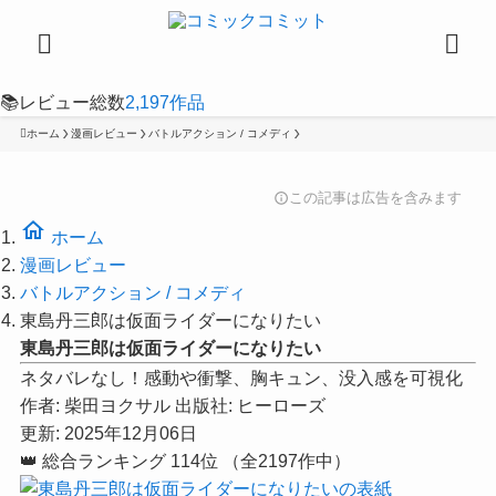
📚
レビュー総数
2,197
作品
ホーム
漫画レビュー
バトルアクション / コメディ
この記事は広告を含みます
info
home
ホーム
漫画レビュー
バトルアクション / コメディ
東島丹三郎は仮面ライダーになりたい
東島丹三郎は仮面ライダーになりたい
ネタバレなし！感動や衝撃、胸キュン、没入感を可視化
作者:
柴田ヨクサル
出版社:
ヒーローズ
更新: 2025年12月06日
👑
総合ランキング
114位
（全2197作中）