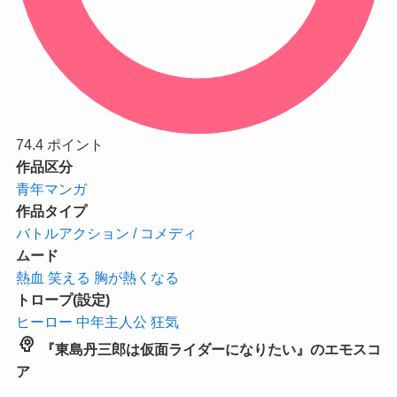
74.4
ポイント
作品区分
青年マンガ
作品タイプ
バトルアクション / コメディ
ムード
熱血
笑える
胸が熱くなる
トロープ(設定)
ヒーロー
中年主人公
狂気
psychology
『東島丹三郎は仮面ライダーになりたい』のエモスコ
ア