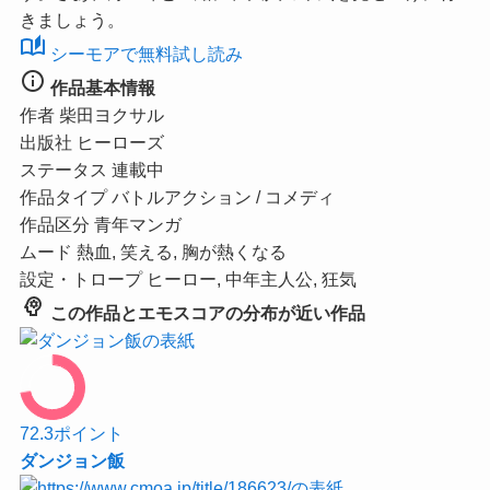
きましょう。
auto_stories
シーモアで無料試し読み
info
作品基本情報
作者
柴田ヨクサル
出版社
ヒーローズ
ステータス
連載中
作品タイプ
バトルアクション / コメディ
作品区分
青年マンガ
ムード
熱血, 笑える, 胸が熱くなる
設定・トロープ
ヒーロー, 中年主人公, 狂気
psychology
この作品とエモスコアの分布が近い作品
72.3
ポイント
ダンジョン飯