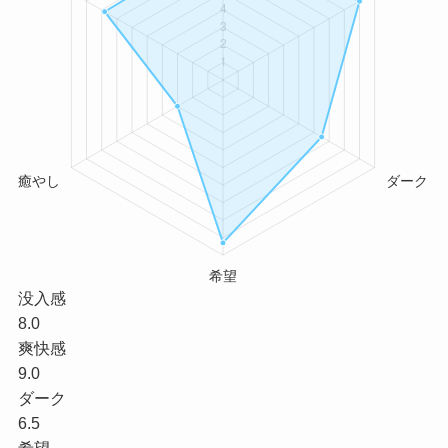
没入感
8.0
爽快感
9.0
ダーク
6.5