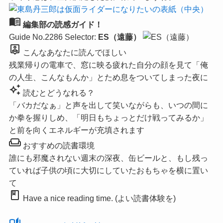
menu_book
編集部の読感ガイド！
Guide No.2286
Selector:
ES（遠藤）
person_pin
こんなあなたに読んでほしい
残業帰りの電車で、窓に映る疲れた自分の顔を見て「俺
の人生、こんなもんか」とため息をついてしまった夜に
auto_awesome
読むとどうなれる？
「バカだなぁ」と声を出して笑いながらも、いつの間に
か拳を握りしめ、「明日もちょっとだけ戦ってみるか」
と前を向くエネルギーが充填されます
weekend
おすすめの読書環境
誰にも邪魔されない週末の深夜、缶ビールと、もし残っ
ていれば子供の頃に大切にしていたおもちゃを横に置い
て
book
Have a nice reading time. (よい読書体験を)
auto_stories