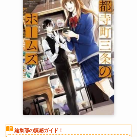
menu_book
編集部の読感ガイド！