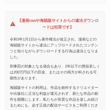
【漫画rawや海賊版サイトからの違法ダウンロ
warning
ードは犯罪です】
令和3年1月1日から著作権法が改正され、漫画などの
海賊版サイトから違法にアップロードされたコンテン
ツと知りながらダウンロードする行為は違法となりま
した。
刑事罰の対象となる場合もあり、2年以下の懲役若しく
は200万円以下の罰金、またはその両方が科される可
能性があります。
海賊版サイトの利用は、作品を創作するクリエイター
や出版社に正当な利益が還元されず、新たな作品の創
作を困難にします。私たちが良質な作品を楽しみ続け
るためにも、必ず正規の配信サービスをご利用くださ