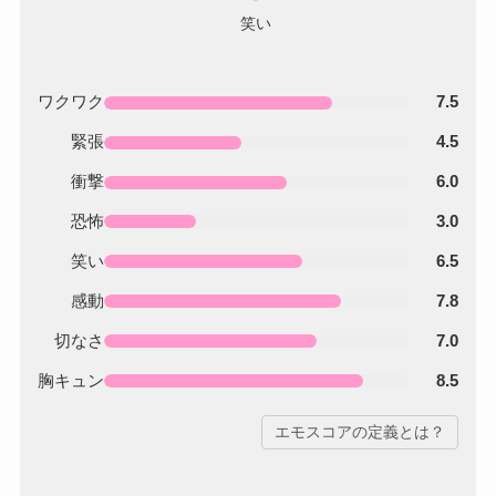
ワクワク
7.5
緊張
4.5
衝撃
6.0
恐怖
3.0
笑い
6.5
感動
7.8
切なさ
7.0
胸キュン
8.5
エモスコアの定義とは？