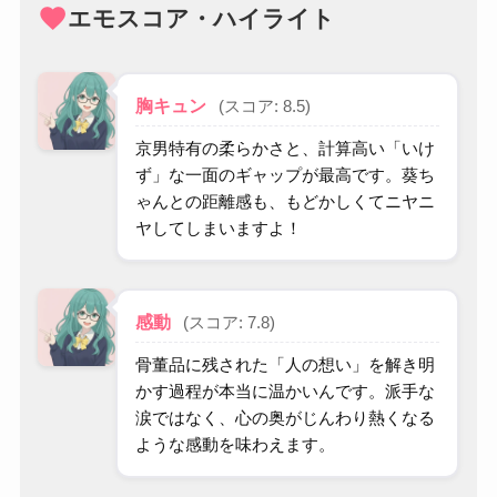
favorite
エモスコア・ハイライト
胸キュン
(スコア: 8.5)
京男特有の柔らかさと、計算高い「いけ
ず」な一面のギャップが最高です。葵ち
ゃんとの距離感も、もどかしくてニヤニ
ヤしてしまいますよ！
感動
(スコア: 7.8)
骨董品に残された「人の想い」を解き明
かす過程が本当に温かいんです。派手な
涙ではなく、心の奥がじんわり熱くなる
ような感動を味わえます。