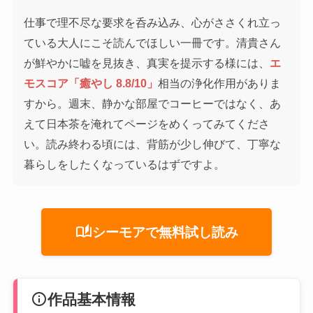
仕事で理不尽な要求を呑み込み、心がささくれ立っ
ている大人にこそ読んでほしい一冊です。清貴さん
が鮮やかに嘘を見抜き、真実を提示する様には、
エ
モスコア「癒やし 8.8/10」
相当の浄化作用がありま
すから。週末、静かな部屋でコーヒーではなく、あ
えて日本茶を淹れてページをめくってみてくださ
い。読み終わる頃には、背筋が少し伸びて、丁寧な
暮らしをしたくなっているはずですよ。
auto_stories
シーモアで無料試し読み
info
作品基本情報