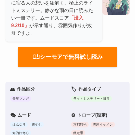
に宿る人の想いを紐解く、極上のライ
トミステリー。静かな雨の日に読みた
い一冊です。ムードスコア
「没入
9.2/10」
が示す通り、雰囲気作りが抜
群ですよ。
auto_stories
シーモアで無料試し読み
作品区分
作品タイプ
青年マンガ
ライトミステリー・日常
ムード
トロープ(設定)
はんなり
癒やし
京都観光
腹黒イケメン
知的好奇心
鑑定眼