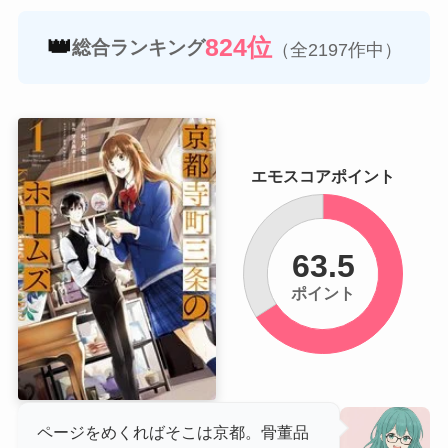
👑
824位
総合ランキング
（全2197作中）
エモスコアポイント
63.5
ポイント
ページをめくればそこは京都。骨董品