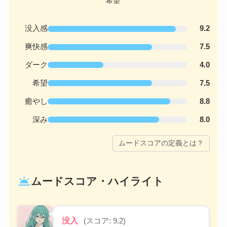
没入感
9.2
爽快感
7.5
ダーク
4.0
希望
7.5
癒やし
8.8
深み
8.0
ムードスコアの定義とは？
wb_twilight
ムードスコア・ハイライト
没入
(スコア: 9.2)