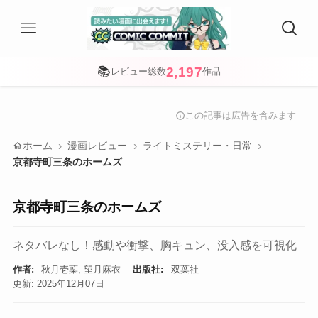
2,197
📚
レビュー総数
作品
この記事は広告を含みます
info
home
ホーム
漫画レビュー
ライトミステリー・日常
京都寺町三条のホームズ
京都寺町三条のホームズ
ネタバレなし！感動や衝撃、胸キュン、没入感を可視化
作者:
秋月壱葉, 望月麻衣
出版社:
双葉社
更新: 2025年12月07日