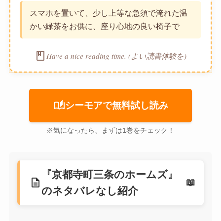
スマホを置いて、少し上等な急須で淹れた温
かい緑茶をお供に、座り心地の良い椅子で
book
Have a nice reading time. (よい読書体験を)
auto_stories
シーモアで無料試し読み
※気になったら、まずは1巻をチェック！
『京都寺町三条のホームズ』
description
のネタバレなし紹介