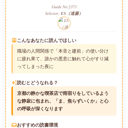
Guide No.2373
Selector:
ES（遠藤）
person_pin
こんなあなたに読んでほしい
職場の人間関係で「本音と建前」の使い分け
に疲れ果て、誰かの悪意に触れて心がすり減
ってしまった夜に
auto_awesome
読むとどうなれる？
京都の静かな喫茶店で雨宿りをしているよう
な静寂に包まれ、「ま、焦らずいくか」と心
の呼吸が深くなります
weekend
おすすめの読書環境