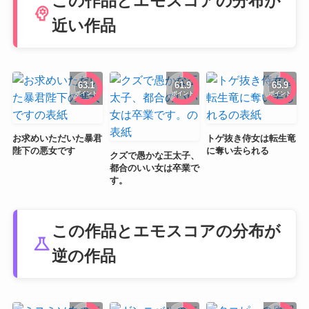
この作品とエモスコアの分布が
psychology
近い作品
63.1
61.9
65.9
ポイント
ポイント
ポイント
お求めいただいた暴君
トゲ抜き侍女は転生竜
陛下の悪女です
に奪い去られる
クズで愚かな王太子、
都合のいい女は卒業で
す。
この作品とエモスコアの分布が
science
逆の作品