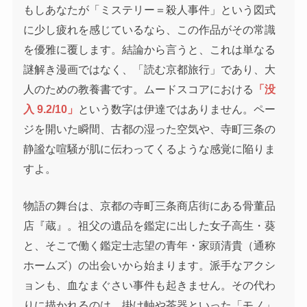
もしあなたが「ミステリー＝殺人事件」という図式
に少し疲れを感じているなら、この作品がその常識
を優雅に覆します。結論から言うと、これは単なる
謎解き漫画ではなく、「読む京都旅行」であり、大
人のための教養書です。ムードスコアにおける
「没
入 9.2/10」
という数字は伊達ではありません。ペー
ジを開いた瞬間、古都の湿った空気や、寺町三条の
静謐な喧騒が肌に伝わってくるような感覚に陥りま
すよ。
物語の舞台は、京都の寺町三条商店街にある骨董品
店『蔵』。祖父の遺品を鑑定に出した女子高生・葵
と、そこで働く鑑定士志望の青年・家頭清貴（通称
ホームズ）の出会いから始まります。派手なアクシ
ョンも、血なまぐさい事件も起きません。その代わ
りに描かれるのは、掛け軸や茶器といった「モノ」