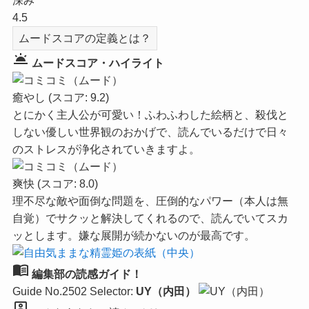
深み
4.5
ムードスコアの定義とは？
wb_twilight
ムードスコア・ハイライト
癒やし
(スコア: 9.2)
とにかく主人公が可愛い！ふわふわした絵柄と、殺伐と
しない優しい世界観のおかげで、読んでいるだけで日々
のストレスが浄化されていきますよ。
爽快
(スコア: 8.0)
理不尽な敵や面倒な問題を、圧倒的なパワー（本人は無
自覚）でサクッと解決してくれるので、読んでいてスカ
ッとします。嫌な展開が続かないのが最高です。
menu_book
編集部の読感ガイド！
Guide No.2502
Selector:
UY（内田）
person_pin