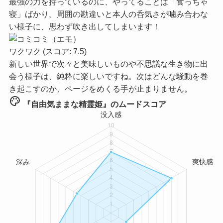
最強の力を持っているのに、やってることは「食っちゃ
寝」ばかり。周囲の勘違いと本人の呑気さが噛み合わな
い様子に、思わず吹き出してしまいます！
ワクワク
(スコア: 7.5)
新しい世界で次々と美味しいものや不思議な生き物に出
会う様子は、純粋に楽しいですね。次はどんな騒動を巻
き起こすのか、ページをめくる手が止まりません。
palette
『自由気ままな精霊姫』のムードスコア