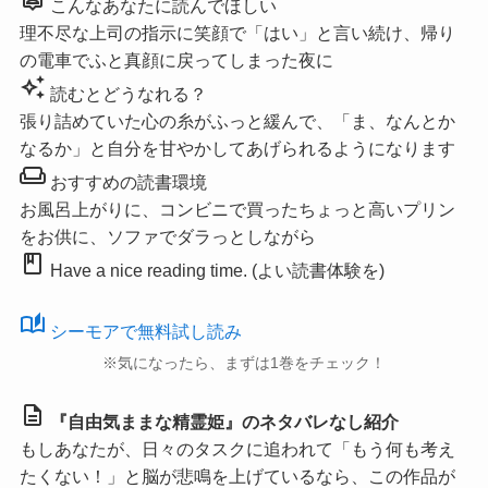
こんなあなたに読んでほしい
理不尽な上司の指示に笑顔で「はい」と言い続け、帰り
の電車でふと真顔に戻ってしまった夜に
auto_awesome
読むとどうなれる？
張り詰めていた心の糸がふっと緩んで、「ま、なんとか
なるか」と自分を甘やかしてあげられるようになります
weekend
おすすめの読書環境
お風呂上がりに、コンビニで買ったちょっと高いプリン
をお供に、ソファでダラっとしながら
book
Have a nice reading time. (よい読書体験を)
auto_stories
シーモアで無料試し読み
※気になったら、まずは1巻をチェック！
description
『自由気ままな精霊姫』のネタバレなし紹介
もしあなたが、日々のタスクに追われて「もう何も考え
たくない！」と脳が悲鳴を上げているなら、この作品が