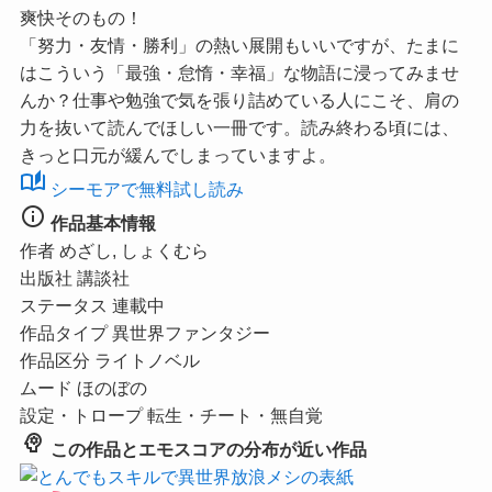
爽快そのもの！
「努力・友情・勝利」の熱い展開もいいですが、たまに
はこういう「最強・怠惰・幸福」な物語に浸ってみませ
んか？仕事や勉強で気を張り詰めている人にこそ、肩の
力を抜いて読んでほしい一冊です。読み終わる頃には、
きっと口元が緩んでしまっていますよ。
auto_stories
シーモアで無料試し読み
info
作品基本情報
作者
めざし, しょくむら
出版社
講談社
ステータス
連載中
作品タイプ
異世界ファンタジー
作品区分
ライトノベル
ムード
ほのぼの
設定・トロープ
転生・チート・無自覚
psychology
この作品とエモスコアの分布が近い作品