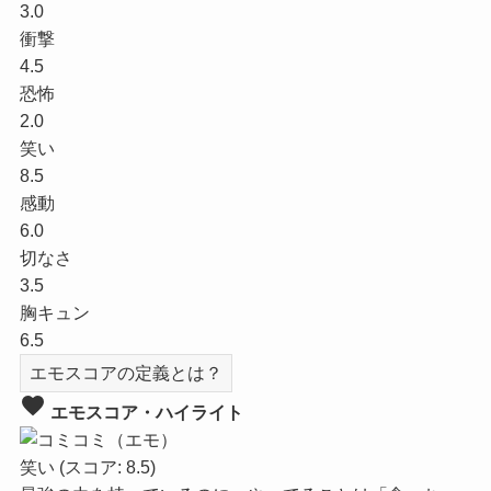
3.0
衝撃
4.5
恐怖
2.0
笑い
8.5
感動
6.0
切なさ
3.5
胸キュン
6.5
エモスコアの定義とは？
favorite
エモスコア・ハイライト
笑い
(スコア: 8.5)