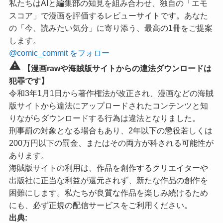
私たちはAIと編集部の知見を組み合わせ、独自の「エモ
スコア」で漫画を評価するレビューサイトです。あなた
の「今、読みたい気分」に寄り添う、最高の1冊をご提案
します。
@comic_commit をフォロー
warning
【漫画rawや海賊版サイトからの違法ダウンロードは
犯罪です】
令和3年1月1日から著作権法が改正され、漫画などの海賊
版サイトから違法にアップロードされたコンテンツと知
りながらダウンロードする行為は違法となりました。
刑事罰の対象となる場合もあり、2年以下の懲役若しくは
200万円以下の罰金、またはその両方が科される可能性が
あります。
海賊版サイトの利用は、作品を創作するクリエイターや
出版社に正当な利益が還元されず、新たな作品の創作を
困難にします。私たちが良質な作品を楽しみ続けるため
にも、必ず正規の配信サービスをご利用ください。
出典: