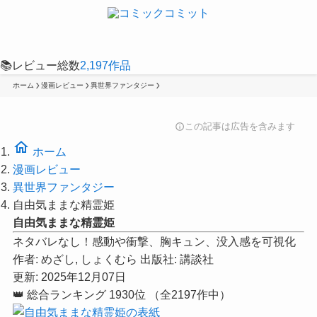
📚
レビュー総数
2,197
作品
ホーム
漫画レビュー
異世界ファンタジー
この記事は広告を含みます
info
home
ホーム
漫画レビュー
異世界ファンタジー
自由気ままな精霊姫
自由気ままな精霊姫
ネタバレなし！感動や衝撃、胸キュン、没入感を可視化
作者:
めざし, しょくむら
出版社:
講談社
更新: 2025年12月07日
👑
総合ランキング
1930位
（全2197作中）