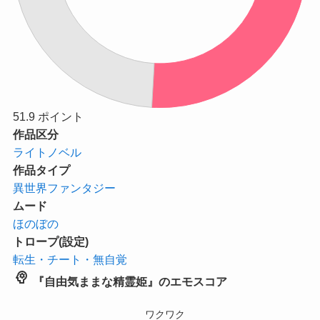
51.9
ポイント
作品区分
ライトノベル
作品タイプ
異世界ファンタジー
ムード
ほのぼの
トロープ(設定)
転生・チート・無自覚
psychology
『自由気ままな精霊姫』のエモスコア