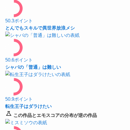
50.3
ポイント
とんでもスキルで異世界放浪メシ
50.6
ポイント
シャバの「普通」は難しい
50.9
ポイント
転生王子はダラけたい
science
この作品とエモスコアの分布が逆の作品