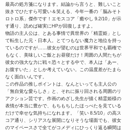
最高の処方箋になります。結論から言うと、難しいこと
抜きでひたすら可愛い＆笑える、今年一番の「脳みそト
ロトロ系」傑作です！
エモスコア「癒やし 9.2/10」
が示
す通り、読めば確実にHPが回復しますよ。
物語の主人公は、とある事情で異世界の「精霊姫」とし
て転生した元・日本人。とてつもない魔力と地位を持っ
ているのですが……彼女が望むのは世界平和でも覇権で
もなく、美味しいご飯とお昼寝だけ！周囲の人間たちが
彼女の強大な力に戦々恐々とする中で、本人は「あー、
お腹すいた」としか考えていない。この温度差がたまら
なく面白いんです。
この作品の推しポイントは、なんといっても主人公の
「無自覚な愛らしさ」と、それに振り回される周囲のリ
アクション芸です。作画のめざし先生が描く精霊姫様の
表情が本当に豊かで、もちもちしたほっぺたを見ている
だけで幸せな気持ちになれます。
「笑い 8.5/10」
の高ス
コア通り、シリアスな展開になりそうな場面でも、彼女
のマイペースさで全てがコメディにひっくり返る瞬間は