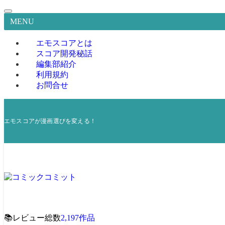
MENU
エモスコアとは
スコア開発秘話
編集部紹介
利用規約
お問合せ
エモスコアが漫画選びを変える！
📚
レビュー総数
2,197
作品