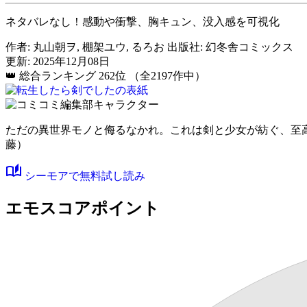
ネタバレなし！感動や衝撃、胸キュン、没入感を可視化
作者:
丸山朝ヲ, 棚架ユウ, るろお
出版社:
幻冬舎コミックス
更新: 2025年12月08日
👑
総合ランキング
262位
（全2197作中）
ただの異世界モノと侮るなかれ。これは剣と少女が紡ぐ、至
藤）
auto_stories
シーモアで無料試し読み
エモスコアポイント