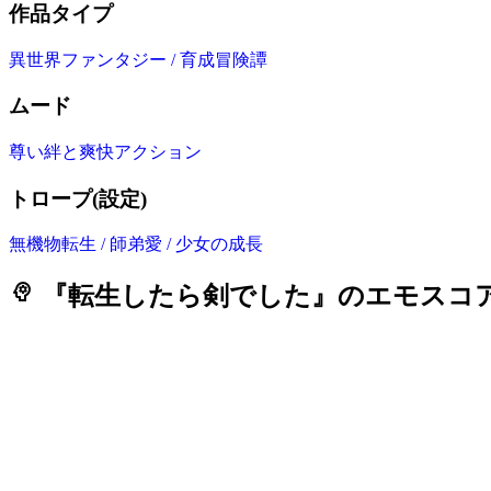
作品タイプ
異世界ファンタジー / 育成冒険譚
ムード
尊い絆と爽快アクション
トロープ(設定)
無機物転生 / 師弟愛 / 少女の成長
psychology
『転生したら剣でした』のエモスコ