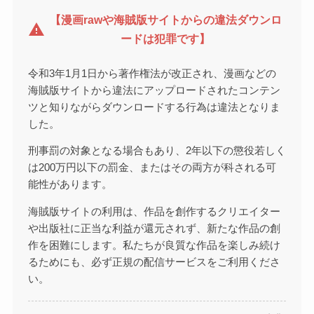
【漫画rawや海賊版サイトからの違法ダウンロ
warning
ードは犯罪です】
令和3年1月1日から著作権法が改正され、漫画などの
海賊版サイトから違法にアップロードされたコンテン
ツと知りながらダウンロードする行為は違法となりま
した。
刑事罰の対象となる場合もあり、2年以下の懲役若しく
は200万円以下の罰金、またはその両方が科される可
能性があります。
海賊版サイトの利用は、作品を創作するクリエイター
や出版社に正当な利益が還元されず、新たな作品の創
作を困難にします。私たちが良質な作品を楽しみ続け
るためにも、必ず正規の配信サービスをご利用くださ
い。