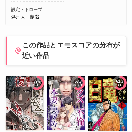
設定・トロープ
処刑人・制裁
この作品とエモスコアの分布が
psychology
近い作品
59.6
58.8
61.3
ポイント
ポイント
ポイント