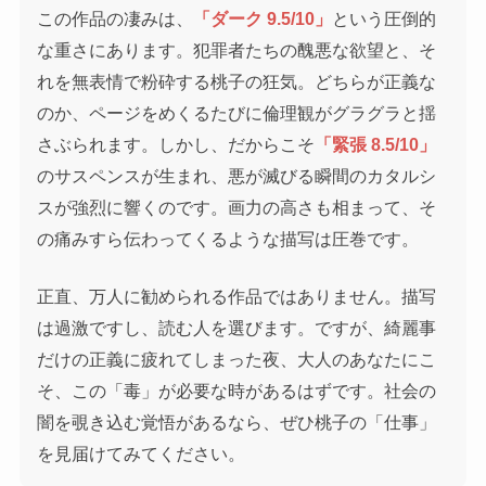
この作品の凄みは、
「ダーク 9.5/10」
という圧倒的
な重さにあります。犯罪者たちの醜悪な欲望と、そ
れを無表情で粉砕する桃子の狂気。どちらが正義な
のか、ページをめくるたびに倫理観がグラグラと揺
さぶられます。しかし、だからこそ
「緊張 8.5/10」
のサスペンスが生まれ、悪が滅びる瞬間のカタルシ
スが強烈に響くのです。画力の高さも相まって、そ
の痛みすら伝わってくるような描写は圧巻です。
正直、万人に勧められる作品ではありません。描写
は過激ですし、読む人を選びます。ですが、綺麗事
だけの正義に疲れてしまった夜、大人のあなたにこ
そ、この「毒」が必要な時があるはずです。社会の
闇を覗き込む覚悟があるなら、ぜひ桃子の「仕事」
を見届けてみてください。