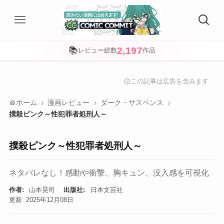
2,197
📚
レビュー総数
作品
この記事は広告を含みます
info
home
ホーム
漫画レビュー
ダーク・サスペンス
撲殺ピンク～性犯罪者処刑人～
撲殺ピンク～性犯罪者処刑人～
ネタバレなし！感動や衝撃、胸キュン、没入感を可視化
作者:
山本晃司
出版社:
日本文芸社
更新: 2025年12月08日