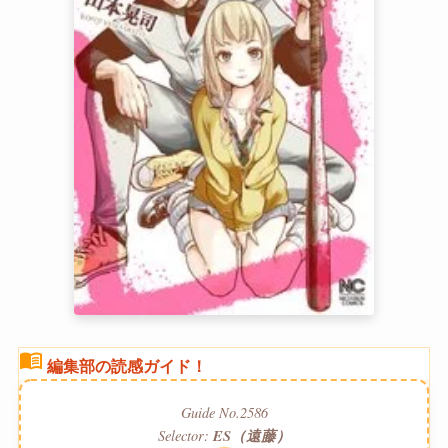
menu_book
編集部の読感ガイド！
Guide No.2586
Selector:
ES（遠藤）