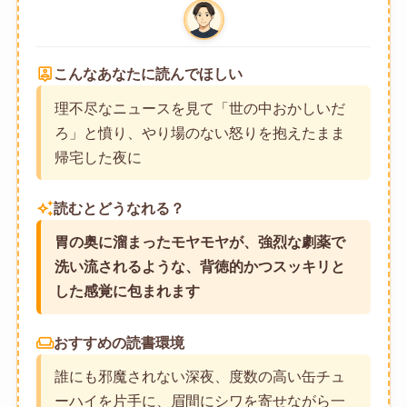
person_pin
こんなあなたに読んでほしい
理不尽なニュースを見て「世の中おかしいだ
ろ」と憤り、やり場のない怒りを抱えたまま
帰宅した夜に
auto_awesome
読むとどうなれる？
胃の奥に溜まったモヤモヤが、強烈な劇薬で
洗い流されるような、背徳的かつスッキリと
した感覚に包まれます
weekend
おすすめの読書環境
誰にも邪魔されない深夜、度数の高い缶チュ
ーハイを片手に、眉間にシワを寄せながら一