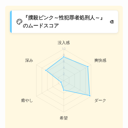
『撲殺ピンク～性犯罪者処刑人～』
palette
のムードスコア