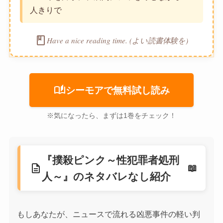
人きりで
book
Have a nice reading time. (よい読書体験を)
auto_stories
シーモアで無料試し読み
※気になったら、まずは1巻をチェック！
『撲殺ピンク～性犯罪者処刑
description
人～』のネタバレなし紹介
もしあなたが、ニュースで流れる凶悪事件の軽い判