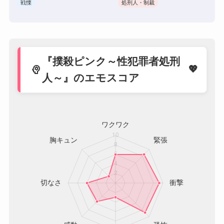
戦慄
処刑人・制裁
『撲殺ピンク～性犯罪者処刑
psychology
人～』のエモスコア