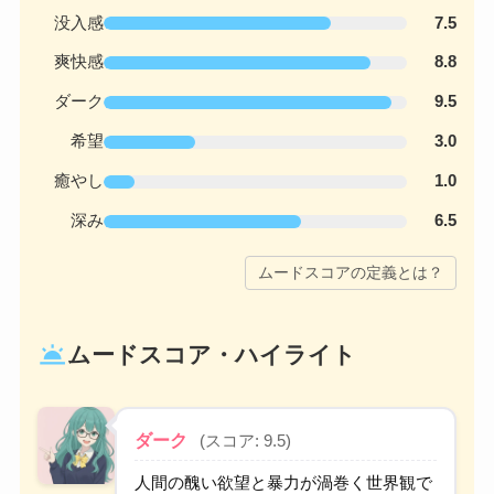
没入感
7.5
爽快感
8.8
ダーク
9.5
希望
3.0
癒やし
1.0
深み
6.5
ムードスコアの定義とは？
wb_twilight
ムードスコア・ハイライト
ダーク
(スコア: 9.5)
人間の醜い欲望と暴力が渦巻く世界観で