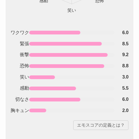
ワクワク
6.0
緊張
8.5
衝撃
9.2
恐怖
8.8
笑い
3.0
感動
5.5
切なさ
6.0
胸キュン
2.0
エモスコアの定義とは？