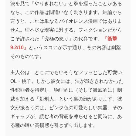
決を見て「やりきれない」と拳を握ったことがある
なら、この作品は間違いなく刺さります。結論から
言うと、これは単なるバイオレンス漫画ではありま
せん。理不尽な現実に対する、フィクションだから
こそ許された「究極の怒り」の代弁です。
「衝撃
9.2/10」
というスコアが示す通り、その内容は劇薬
そのものです。
主人公は、どこにでもいそうなフワッとした可愛い
OL・桃子。しかし彼女には、法が裁ききれなかった
性犯罪者を特定し、物理的に（そして徹底的に）制
裁を加える「処刑人」という裏の顔があります。彼
女が振るうのは、ピンク色の可愛らしい鈍器。その
ギャップが、読む者の背筋を凍らせると同時に、あ
る種の暗い高揚感を引きずり出します。