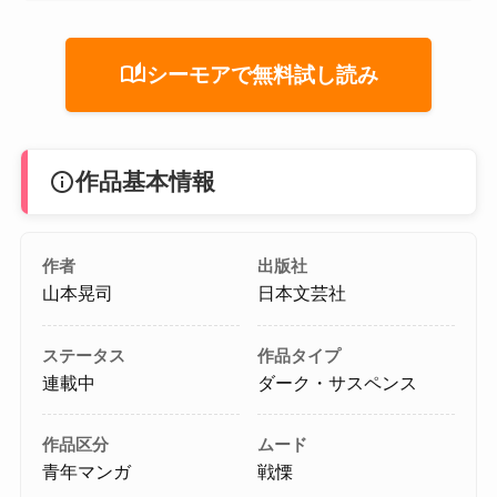
auto_stories
シーモアで無料試し読み
info
作品基本情報
作者
出版社
山本晃司
日本文芸社
ステータス
作品タイプ
連載中
ダーク・サスペンス
作品区分
ムード
青年マンガ
戦慄