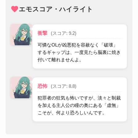
favorite
エモスコア・ハイライト
衝撃
(スコア: 9.2)
可憐なOLが凶悪犯を容赦なく「破壊」
するギャップは、一度見たら脳裏に焼き
付いて離れませんよ。
恐怖
(スコア: 8.8)
犯罪者の狂気も怖いですが、淡々と制裁
を加える主人公の瞳の奥にある「虚無」
こそが、何より恐ろしいんです。