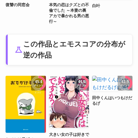
本気の恋はクズとの不
復讐の同窓会
白竍
倫でした ～本妻の裏
アカで暴かれる男の悪
行～
この作品とエモスコアの分布が
science
逆の作品
45.4
44.6
41.9
ポイント
ポイント
ポイント
田中くんはいつもけだ
るげ
大きい女の子は好きで