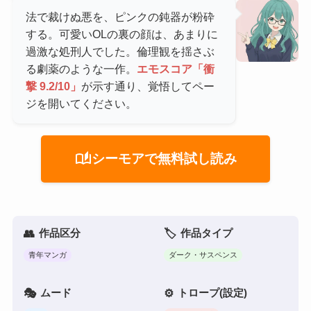
法で裁けぬ悪を、ピンクの鈍器が粉砕
する。可愛いOLの裏の顔は、あまりに
過激な処刑人でした。倫理観を揺さぶ
る劇薬のような一作。
エモスコア「衝
撃 9.2/10」
が示す通り、覚悟してペー
ジを開いてください。
auto_stories
シーモアで無料試し読み
作品区分
作品タイプ
青年マンガ
ダーク・サスペンス
ムード
トロープ(設定)