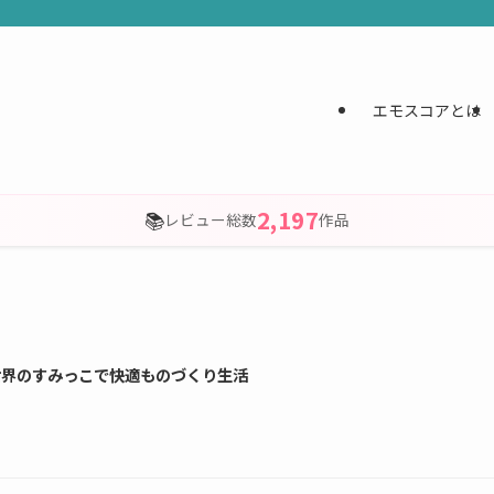
エモスコアとは
2,197
📚
レビュー総数
作品
世界のすみっこで快適ものづくり生活