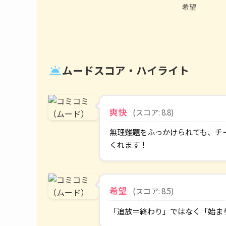
ムードスコア・ハイライト
wb_twilight
爽快
(スコア: 8.8)
無理難題をふっかけられても、チ
くれます！
希望
(スコア: 8.5)
「追放＝終わり」ではなく「始ま