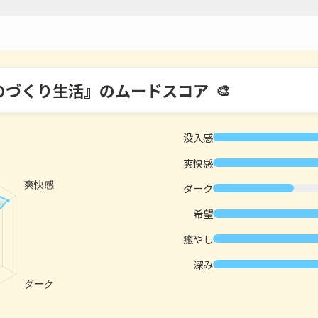
のづくり生活』のムードスコア
没入感
爽快感
ダーク
希望
癒やし
深み