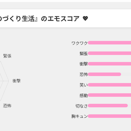
のづくり生活』のエモスコア
ワクワク
緊張
衝撃
恐怖
笑い
感動
切なさ
胸キュン