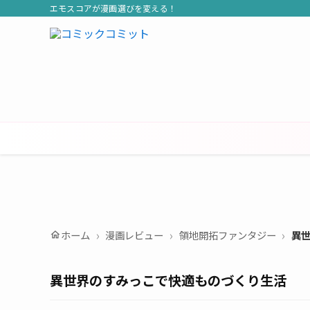
エモスコアが漫画選びを変える！
ホーム
漫画レビュー
領地開拓ファンタジー
異
home
異世界のすみっこで快適ものづくり生活