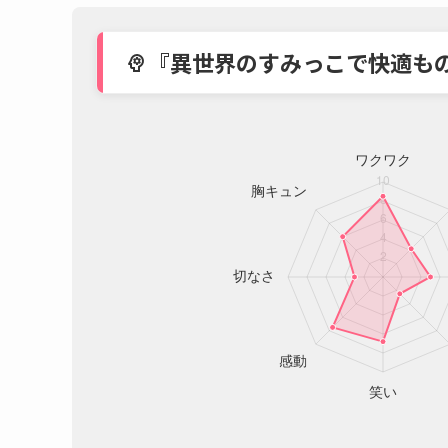
『異世界のすみっこで快適も
psychology