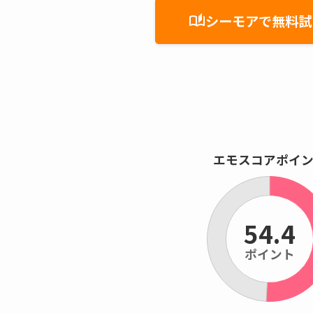
シーモアで無料試
auto_stories
エモスコアポイ
54.4
ポイント