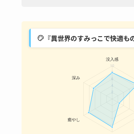
『異世界のすみっこで快適も
palette