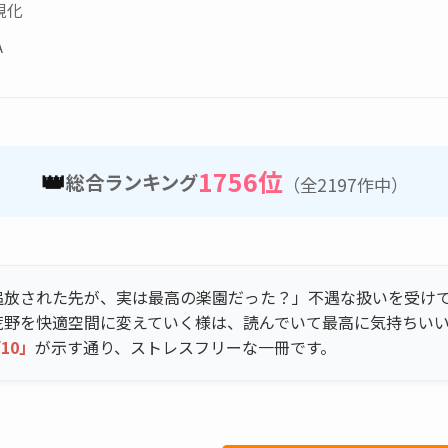
視化
A
👑
1756位
総合ランキング
（全2197作中）
追放された先が、実は最高の楽園だった？」不遇な扱いを受け
荒野を快適空間に変えていく様は、読んでいて最高に気持ちい
/10」
が示す通り、ストレスフリーな一冊です。