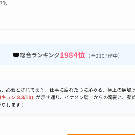
視化
👑
1984位
総合ランキング
（全2197作中）
私、必要とされてる？」仕事に疲れた心に沁みる、極上の居場
キュン 8.8/10」
が示す通り、イケメン騎士からの溺愛と、薬
がりします！