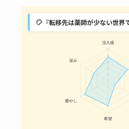
『転移先は薬師が少ない世界
palette