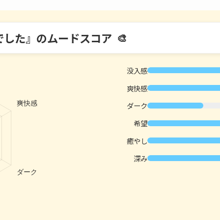
でした』のムードスコア
没入感
爽快感
ダーク
希望
癒やし
深み