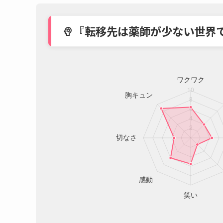
『転移先は薬師が少ない世界
psychology