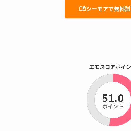
シーモアで無料試
auto_stories
エモスコアポイ
51.0
ポイント