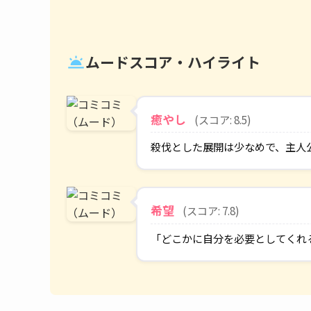
ムードスコア・ハイライト
wb_twilight
癒やし
(スコア: 8.5)
殺伐とした展開は少なめで、主人
希望
(スコア: 7.8)
「どこかに自分を必要としてくれ