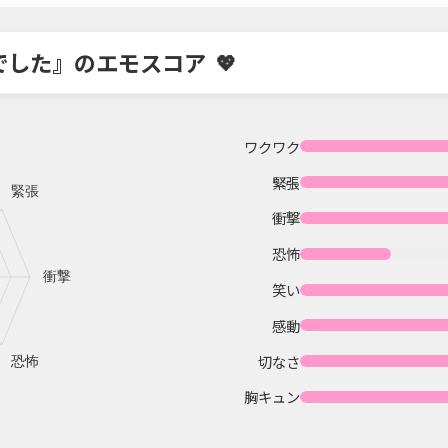
でした』のエモスコア
ワクワク
緊張
衝撃
恐怖
笑い
感動
切なさ
胸キュン