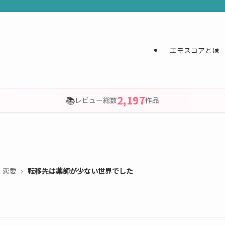
エモスコアとは
2,197
📚
レビュー総数
作品
・恋愛
転移先は薬師が少ない世界でした