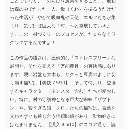
ことでもなく、「のんびり農業をすること」。最初
は森の中でたった一人、鍬（くわ）を振るうだけだ
った生活が、やがて吸血鬼や天使、エルフたちが集
まり、気づけば巨大な「村」へと発展していきま
す。この「村づくり」のプロセスが、たまらなくワ
クワクするんですよ！
この作品の凄さは、圧倒的な「ストレスフリー」な
展開と、それを支える「万能農具」の爽快感にあり
ます。硬い岩盤も大木も、サクッと豆腐のように切
り崩す描写は【爽快 7.5/10】！そして何より、登場
するキャラクター（モンスター含む）たちが愛おし
い。特に、村の守護神となる巨大な蜘蛛「ザブト
ン」や、賢すぎる狼「クロ」たちの描写は、言葉を
交わさずとも通じ合う信頼関係があり、動物好きに
はたまりません。【没入 8.5/10】のスコア通り、読