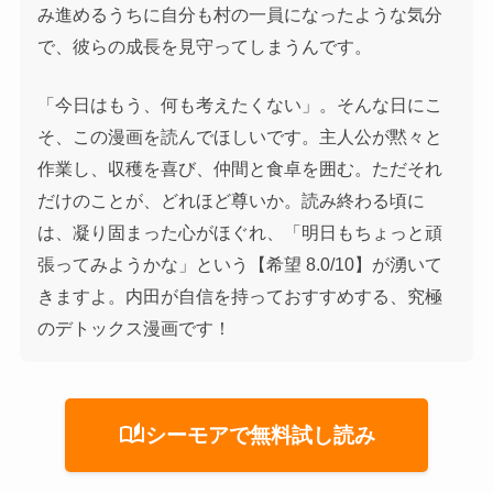
み進めるうちに自分も村の一員になったような気分
で、彼らの成長を見守ってしまうんです。
「今日はもう、何も考えたくない」。そんな日にこ
そ、この漫画を読んでほしいです。主人公が黙々と
作業し、収穫を喜び、仲間と食卓を囲む。ただそれ
だけのことが、どれほど尊いか。読み終わる頃に
は、凝り固まった心がほぐれ、「明日もちょっと頑
張ってみようかな」という【希望 8.0/10】が湧いて
きますよ。内田が自信を持っておすすめする、究極
のデトックス漫画です！
auto_stories
シーモアで無料試し読み