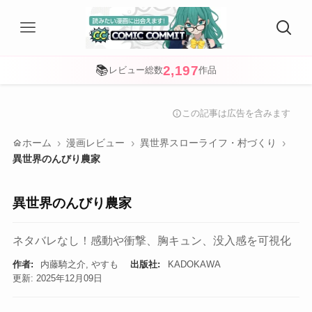
2,197
📚
レビュー総数
作品
この記事は広告を含みます
info
home
ホーム
漫画レビュー
異世界スローライフ・村づくり
異世界のんびり農家
異世界のんびり農家
ネタバレなし！感動や衝撃、胸キュン、没入感を可視化
作者:
内藤騎之介, やすも
出版社:
KADOKAWA
更新: 2025年12月09日