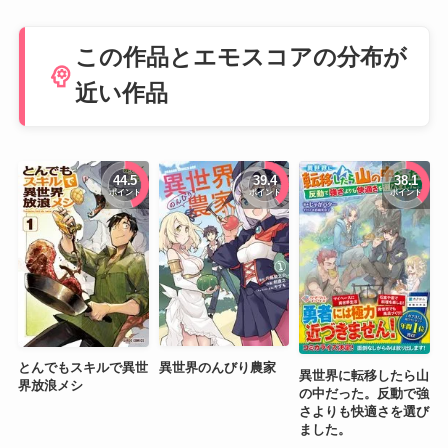
この作品とエモスコアの分布が
psychology
近い作品
44.5
39.4
38.1
ポイント
ポイント
ポイント
異世界のんびり農家
とんでもスキルで異世
異世界に転移したら山
界放浪メシ
の中だった。反動で強
さよりも快適さを選び
ました。