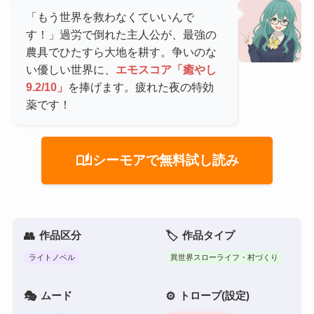
「もう世界を救わなくていいんで
す！」過労で倒れた主人公が、最強の
農具でひたすら大地を耕す。争いのな
い優しい世界に、
エモスコア「癒やし
9.2/10」
を捧げます。疲れた夜の特効
薬です！
auto_stories
シーモアで無料試し読み
作品区分
作品タイプ
ライトノベル
異世界スローライフ・村づくり
ムード
トロープ(設定)