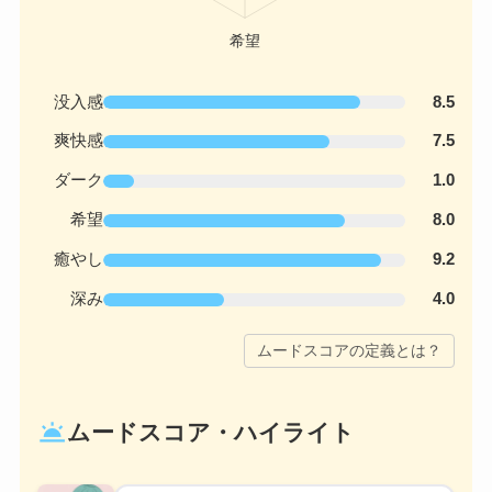
没入感
8.5
爽快感
7.5
ダーク
1.0
希望
8.0
癒やし
9.2
深み
4.0
ムードスコアの定義とは？
wb_twilight
ムードスコア・ハイライト