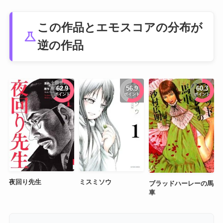
この作品とエモスコアの分布が
science
逆の作品
62.9
56.9
60.3
ポイント
ポイント
ポイント
夜回り先生
ミスミソウ
ブラッドハーレーの馬
車