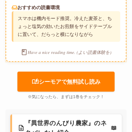
weekend
おすすめの読書環境
スマホは機内モード推奨。冷えた麦茶と、ち
ょっと塩気の効いたお煎餅をサイドテーブル
に置いて、だらっと横になりながら
book
Have a nice reading time. (よい読書体験を)
auto_stories
シーモアで無料試し読み
※気になったら、まずは1巻をチェック！
『異世界のんびり農家』のネ
description