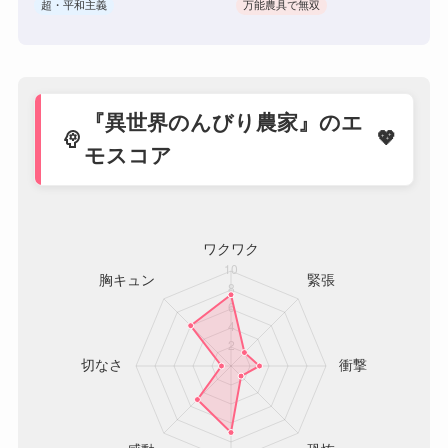
超・平和主義
万能農具で無双
『異世界のんびり農家』のエ
psychology
モスコア