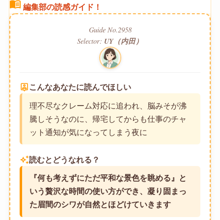
menu_book
編集部の読感ガイド！
Guide No.2958
Selector:
UY（内田）
person_pin
こんなあなたに読んでほしい
理不尽なクレーム対応に追われ、脳みそが沸
騰しそうなのに、帰宅してからも仕事のチャ
ット通知が気になってしまう夜に
auto_awesome
読むとどうなれる？
『何も考えずにただ平和な景色を眺める』と
いう贅沢な時間の使い方ができ、凝り固まっ
た眉間のシワが自然とほどけていきます