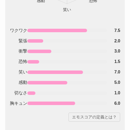
ワクワク
7.5
緊張
2.0
衝撃
3.0
恐怖
1.5
笑い
7.0
感動
5.0
切なさ
1.0
胸キュン
6.0
エモスコアの定義とは？