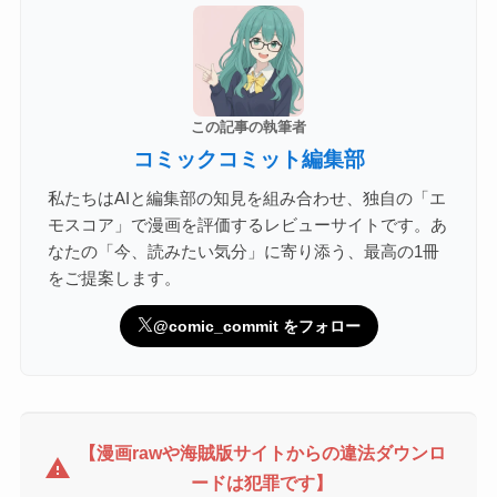
この記事の執筆者
コミックコミット編集部
私たちはAIと編集部の知見を組み合わせ、独自の「エ
モスコア」で漫画を評価するレビューサイトです。あ
なたの「今、読みたい気分」に寄り添う、最高の1冊
をご提案します。
@comic_commit をフォロー
【漫画rawや海賊版サイトからの違法ダウンロ
warning
ードは犯罪です】