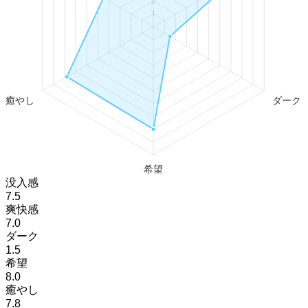
没入感
7.5
爽快感
7.0
ダーク
1.5
希望
8.0
癒やし
7.8