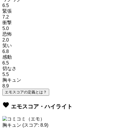
6.5
緊張
7.2
衝撃
5.0
恐怖
2.0
笑い
6.8
感動
6.5
切なさ
5.5
胸キュン
8.9
エモスコアの定義とは？
favorite
エモスコア・ハイライト
胸キュン
(スコア: 8.9)