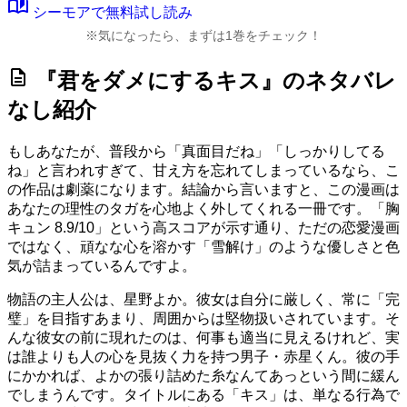
auto_stories
シーモアで無料試し読み
※気になったら、まずは1巻をチェック！
description
『君をダメにするキス』のネタバレ
なし紹介
もしあなたが、普段から「真面目だね」「しっかりしてる
ね」と言われすぎて、甘え方を忘れてしまっているなら、こ
の作品は劇薬になります。結論から言いますと、この漫画は
あなたの理性のタガを心地よく外してくれる一冊です。
「胸
キュン 8.9/10」
という高スコアが示す通り、ただの恋愛漫画
ではなく、頑なな心を溶かす「雪解け」のような優しさと色
気が詰まっているんですよ。
物語の主人公は、星野よか。彼女は自分に厳しく、常に「完
璧」を目指すあまり、周囲からは堅物扱いされています。そ
んな彼女の前に現れたのは、何事も適当に見えるけれど、実
は誰よりも人の心を見抜く力を持つ男子・赤星くん。彼の手
にかかれば、よかの張り詰めた糸なんてあっという間に緩ん
でしまうんです。タイトルにある「キス」は、単なる行為で