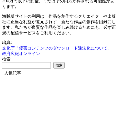
200万円以下の罰金、またはその両方が科される可能性があ
ります。
海賊版サイトの利用は、作品を創作するクリエイターや出版
社に正当な利益が還元されず、新たな作品の創作を困難にし
ます。私たちが良質な作品を楽しみ続けるためにも、必ず正
規の配信サービスをご利用ください。
出典:
文化庁「侵害コンテンツのダウンロード違法化について」
政府広報オンライン
検索
検索
人気記事