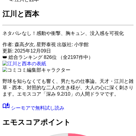
江川と西本
ネタバレなし！感動や衝撃、胸キュン、没入感を可視化
作者:
森高夕次, 星野泰視
出版社:
小学館
更新: 2025年12月09日
👑
総合ランキング
826位
（全2197作中）
野球を知らなくても響く、男たちの仕事論。天才・江川と雑
草・西本、対照的な二人の生き様が、大人の心に深く刺さり
ます。
エモスコア「深み 9.2/10」
の人間ドラマです。
auto_stories
シーモアで無料試し読み
エモスコアポイント