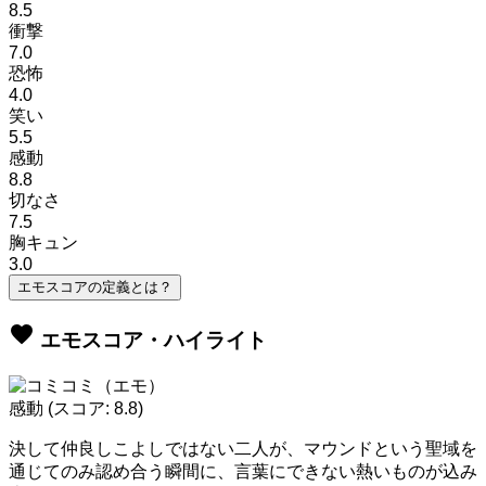
8.5
衝撃
7.0
恐怖
4.0
笑い
5.5
感動
8.8
切なさ
7.5
胸キュン
3.0
エモスコアの定義とは？
favorite
エモスコア・ハイライト
感動
(スコア: 8.8)
決して仲良しこよしではない二人が、マウンドという聖域を
通じてのみ認め合う瞬間に、言葉にできない熱いものが込み