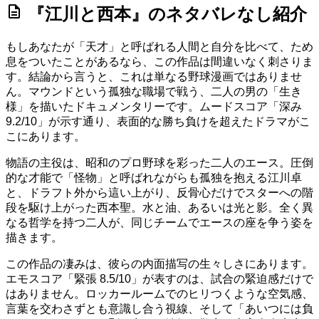
description
『江川と西本』のネタバレなし紹介
もしあなたが「天才」と呼ばれる人間と自分を比べて、ため
息をついたことがあるなら、この作品は間違いなく刺さりま
す。結論から言うと、これは単なる野球漫画ではありませ
ん。マウンドという孤独な職場で戦う、二人の男の「生き
様」を描いたドキュメンタリーです。ムードスコア
「深み
9.2/10」
が示す通り、表面的な勝ち負けを超えたドラマがこ
こにあります。
物語の主役は、昭和のプロ野球を彩った二人のエース。圧倒
的な才能で「怪物」と呼ばれながらも孤独を抱える江川卓
と、ドラフト外から這い上がり、反骨心だけでスターへの階
段を駆け上がった西本聖。水と油、あるいは光と影。全く異
なる哲学を持つ二人が、同じチームでエースの座を争う姿を
描きます。
この作品の凄みは、彼らの内面描写の生々しさにあります。
エモスコア「緊張 8.5/10」
が表すのは、試合の緊迫感だけで
はありません。ロッカールームでのヒリつくような空気感、
言葉を交わさずとも意識し合う視線、そして「あいつには負