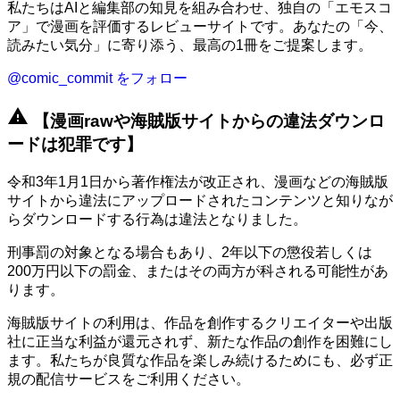
私たちはAIと編集部の知見を組み合わせ、独自の「エモスコ
ア」で漫画を評価するレビューサイトです。あなたの「今、
読みたい気分」に寄り添う、最高の1冊をご提案します。
@comic_commit をフォロー
warning
【漫画rawや海賊版サイトからの違法ダウンロ
ードは犯罪です】
令和3年1月1日から著作権法が改正され、漫画などの海賊版
サイトから違法にアップロードされたコンテンツと知りなが
らダウンロードする行為は違法となりました。
刑事罰の対象となる場合もあり、2年以下の懲役若しくは
200万円以下の罰金、またはその両方が科される可能性があ
ります。
海賊版サイトの利用は、作品を創作するクリエイターや出版
社に正当な利益が還元されず、新たな作品の創作を困難にし
ます。私たちが良質な作品を楽しみ続けるためにも、必ず正
規の配信サービスをご利用ください。