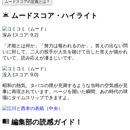
ムードスコアの定義とは？
wb_twilight
ムードスコア・ハイライト
深み
(スコア: 9.2)
「才能とは何か」「努力は報われるのか」。答えの出ない問
いに対して、二人の投手が人生を賭けて出した答えが描かれ
ていて、読み応えが凄まじいです。
没入
(スコア: 9.0)
昭和の熱気、タバコの煙が充満するような当時の空気感が見
事に再現されています。ページを開いた瞬間、あの時代の球
場にタイムスリップできますよ。
menu_book
編集部の読感ガイド！