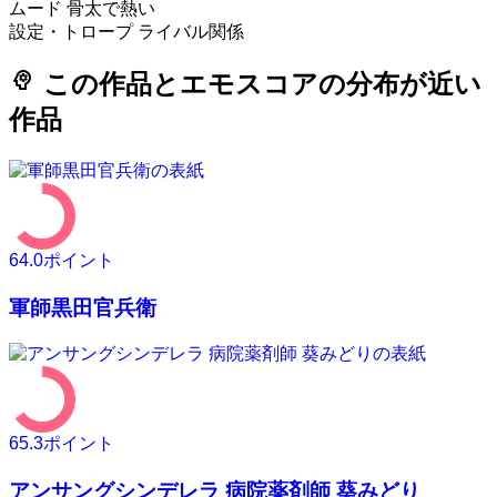
ムード
骨太で熱い
設定・トロープ
ライバル関係
psychology
この作品とエモスコアの分布が近い
作品
64.0
ポイント
軍師黒田官兵衛
65.3
ポイント
アンサングシンデレラ 病院薬剤師 葵みどり