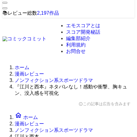
📚
レビュー総数
2,197
作品
エモスコアとは
スコア開発秘話
編集部紹介
利用規約
お問合せ
ホーム
漫画レビュー
ノンフィクション系スポーツドラマ
『江川と西本』ネタバレなし！感動や衝撃、胸キュ
ン、没入感を可視化
この記事は広告を含みます
info
home
ホーム
漫画レビュー
ノンフィクション系スポーツドラマ
江川と西本