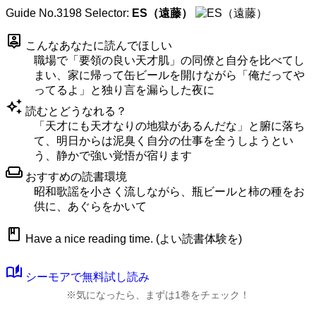
Guide No.3198
Selector:
ES（遠藤）
person_pin
こんなあなたに読んでほしい
職場で「要領の良い天才肌」の同僚と自分を比べてし
まい、家に帰って缶ビールを開けながら「俺だってや
ってるよ」と独り言を漏らした夜に
auto_awesome
読むとどうなれる？
「天才にも天才なりの地獄があるんだな」と腑に落ち
て、明日からは泥臭く自分の仕事を全うしようとい
う、静かで強い覚悟が宿ります
weekend
おすすめの読書環境
昭和歌謡を小さく流しながら、瓶ビールと柿の種をお
供に、あぐらをかいて
book
Have a nice reading time. (よい読書体験を)
auto_stories
シーモアで無料試し読み
※気になったら、まずは1巻をチェック！