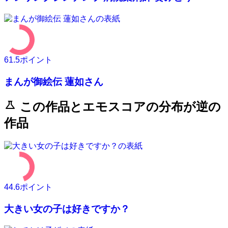
61.5
ポイント
まんが御絵伝 蓮如さん
science
この作品とエモスコアの分布が逆の
作品
44.6
ポイント
大きい女の子は好きですか？