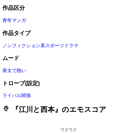
作品区分
青年マンガ
作品タイプ
ノンフィクション系スポーツドラマ
ムード
骨太で熱い
トロープ(設定)
ライバル関係
psychology
『江川と西本』のエモスコア