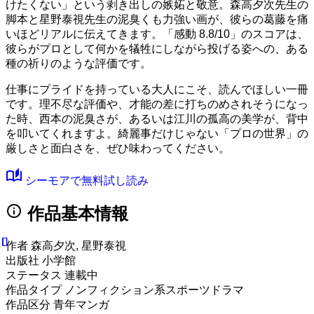
けたくない」という剥き出しの嫉妬と敬意。森高夕次先生の
脚本と星野泰視先生の泥臭くも力強い画が、彼らの葛藤を痛
いほどリアルに伝えてきます。
「感動 8.8/10」
のスコアは、
彼らがプロとして何かを犠牲にしながら投げる姿への、ある
種の祈りのような評価です。
仕事にプライドを持っている大人にこそ、読んでほしい一冊
です。理不尽な評価や、才能の差に打ちのめされそうになっ
た時、西本の泥臭さが、あるいは江川の孤高の美学が、背中
を叩いてくれますよ。綺麗事だけじゃない「プロの世界」の
厳しさと面白さを、ぜひ味わってください。
auto_stories
シーモアで無料試し読み
info
作品基本情報
作者
森高夕次, 星野泰視
出版社
小学館
ステータス
連載中
作品タイプ
ノンフィクション系スポーツドラマ
作品区分
青年マンガ