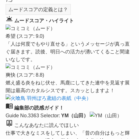
7.5
ムードスコアの定義とは？
wb_twilight
ムードスコア・ハイライト
希望
(スコア: 9.0)
「人は何度でもやり直せる」というメッセージが真っ直
ぐ届きます。読後、明日への活力が湧いてくること間違
いなしです。
爽快
(スコア: 8.8)
燃え盛る炎をねじ伏せ、馬鹿にしてきた連中を見返す展
開は最高のカタルシスです。スカッとしますよ！
menu_book
編集部の読感ガイド！
Guide No.3363
Selector:
YM（山田）
person_pin
こんなあなたに読んでほしい
仕事で大きなミスをしてしまい、「昔の自分はもっと輝