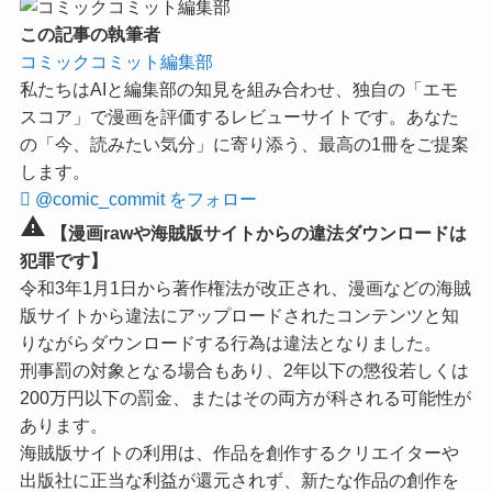
この記事の執筆者
コミックコミット編集部
私たちはAIと編集部の知見を組み合わせ、独自の「エモ
スコア」で漫画を評価するレビューサイトです。あなた
の「今、読みたい気分」に寄り添う、最高の1冊をご提案
します。
@comic_commit をフォロー
warning
【漫画rawや海賊版サイトからの違法ダウンロードは
犯罪です】
令和3年1月1日から著作権法が改正され、漫画などの海賊
版サイトから違法にアップロードされたコンテンツと知
りながらダウンロードする行為は違法となりました。
刑事罰の対象となる場合もあり、2年以下の懲役若しくは
200万円以下の罰金、またはその両方が科される可能性が
あります。
海賊版サイトの利用は、作品を創作するクリエイターや
出版社に正当な利益が還元されず、新たな作品の創作を