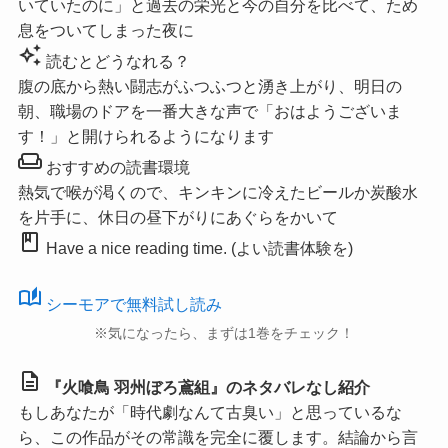
いていたのに」と過去の栄光と今の自分を比べて、ため
息をついてしまった夜に
auto_awesome
読むとどうなれる？
腹の底から熱い闘志がふつふつと湧き上がり、明日の
朝、職場のドアを一番大きな声で「おはようございま
す！」と開けられるようになります
weekend
おすすめの読書環境
熱気で喉が渇くので、キンキンに冷えたビールか炭酸水
を片手に、休日の昼下がりにあぐらをかいて
book
Have a nice reading time. (よい読書体験を)
auto_stories
シーモアで無料試し読み
※気になったら、まずは1巻をチェック！
description
『火喰鳥 羽州ぼろ鳶組』のネタバレなし紹介
もしあなたが「時代劇なんて古臭い」と思っているな
ら、この作品がその常識を完全に覆します。結論から言