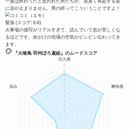
一度は終わったと思われた男たちが、泥臭く再起する姿
に涙が止まりません。男の絆ってこういうことですよ！
緊張
(スコア: 8.8)
火事場の描写がリアルすぎて、読んでいて息が苦しくな
るほどです。命がけの現場の空気がビシビシ伝わってき
ます。
palette
『火喰鳥 羽州ぼろ鳶組』のムードスコア