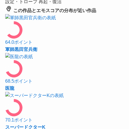
設定・トロープ
再起・復活
psychology
この作品とエモスコアの分布が近い作品
64.0
ポイント
軍師黒田官兵衛
68.5
ポイント
医龍
70.1
ポイント
スーパードクターK