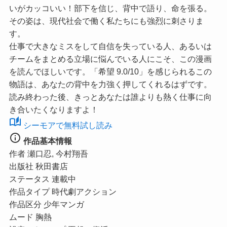
いがカッコいい！部下を信じ、背中で語り、命を張る。
その姿は、現代社会で働く私たちにも強烈に刺さりま
す。
仕事で大きなミスをして自信を失っている人、あるいは
チームをまとめる立場に悩んでいる人にこそ、この漫画
を読んでほしいです。
「希望 9.0/10」
を感じられるこの
物語は、あなたの背中を力強く押してくれるはずです。
読み終わった後、きっとあなたは誰よりも熱く仕事に向
き合いたくなりますよ！
auto_stories
シーモアで無料試し読み
info
作品基本情報
作者
瀬口忍, 今村翔吾
出版社
秋田書店
ステータス
連載中
作品タイプ
時代劇アクション
作品区分
少年マンガ
ムード
胸熱