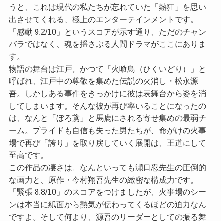
うと、これは現代の私たちが忘れていた「熱狂」を思い
出させてくれる、極上のエンターテインメントです。
「感動 9.2/10」
というスコアが示す通り、ただのチャン
バラではなく、魂を揺さぶる人間ドラマがここにありま
す。
物語の舞台は江戸。かつて「火喰鳥（ひくいどり）」と
呼ばれ、江戸中の尊敬を集めた伝説の火消し・松永源
吾。しかしある事件をきっかけに彼は表舞台から姿を消
してしまいます。そんな彼が再び率いることになったの
は、なんと「ぼろ鳶」と馬鹿にされる寄せ集めの最弱チ
ーム。プライドも自信も失った男たちが、命がけの火事
場で再び「誇り」を取り戻していく展開は、王道にして
至高です。
この作品の凄さは、なんといっても瀬口忍先生の圧倒的
な画力と、原作・今村翔吾先生の緻密な構成力です。
「緊張 8.8/10」
のスコアをつけましたが、火事場のシー
ンは本当に紙面から熱気が伝わってくるほどの迫力なん
ですよ。そして何より、源吾のリーダーとしての振る舞