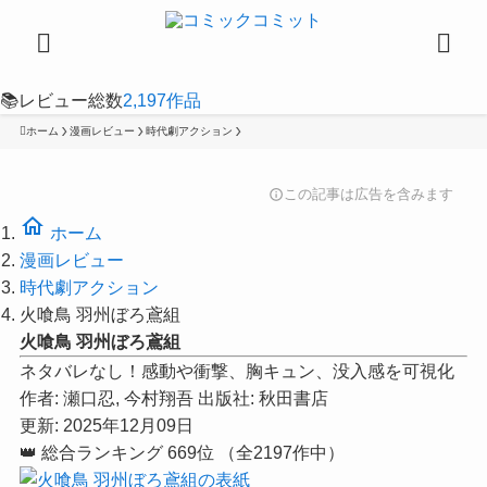
📚
レビュー総数
2,197
作品
ホーム
漫画レビュー
時代劇アクション
この記事は広告を含みます
info
home
ホーム
漫画レビュー
時代劇アクション
火喰鳥 羽州ぼろ鳶組
火喰鳥 羽州ぼろ鳶組
ネタバレなし！感動や衝撃、胸キュン、没入感を可視化
作者:
瀬口忍, 今村翔吾
出版社:
秋田書店
更新: 2025年12月09日
👑
総合ランキング
669位
（全2197作中）