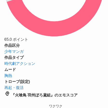
65.0
ポイント
作品区分
少年マンガ
作品タイプ
時代劇アクション
ムード
胸熱
トロープ(設定)
再起・復活
psychology
『火喰鳥 羽州ぼろ鳶組』のエモスコア