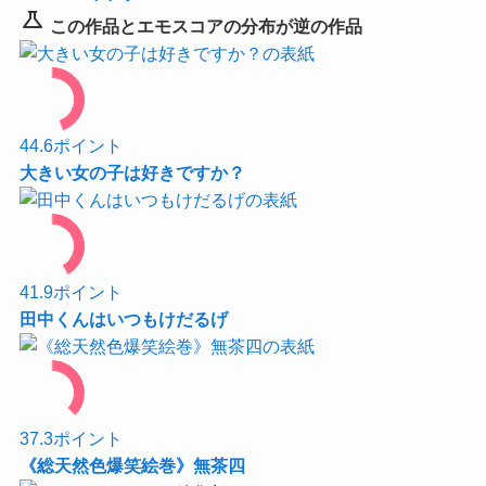
science
この作品とエモスコアの分布が逆の作品
44.6
ポイント
大きい女の子は好きですか？
41.9
ポイント
田中くんはいつもけだるげ
37.3
ポイント
《総天然色爆笑絵巻》無茶四