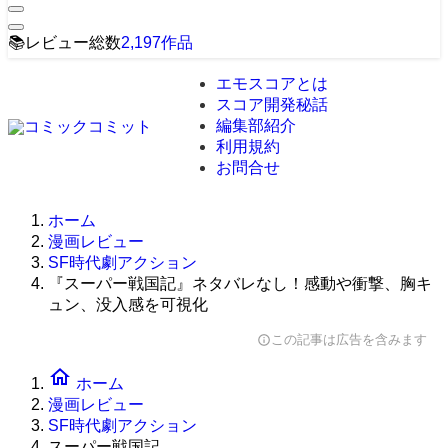
📚
レビュー総数
2,197
作品
エモスコアとは
スコア開発秘話
編集部紹介
利用規約
お問合せ
ホーム
漫画レビュー
SF時代劇アクション
『スーパー戦国記』ネタバレなし！感動や衝撃、胸キ
ュン、没入感を可視化
この記事は広告を含みます
info
home
ホーム
漫画レビュー
SF時代劇アクション
スーパー戦国記