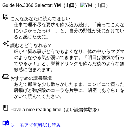
Guide No.3366
Selector:
YM（山田）
person_pin
こんなあなたに読んでほしい
仕事で理不尽な要求を飲み込み続け、「俺ってこんな
に小さかったっけ…」と、自分の野性が死にかけてい
ると感じた夜に。
auto_awesome
読むとどうなれる？
細かい悩み事がどうでもよくなり、体の中からマグマ
のようなやる気が湧いてきます。「明日は強気で行っ
てやるか！」と、栄養ドリンクを飲んだ後のような無
敵感に包まれます。
weekend
おすすめの読書環境
あえて部屋を少し散らかしたまま、コンビニで買った
唐揚げと強炭酸のコーラを片手に、胡座（あぐら）を
かいて読んでください。
book
Have a nice reading time. (よい読書体験を)
auto_stories
シーモアで無料試し読み