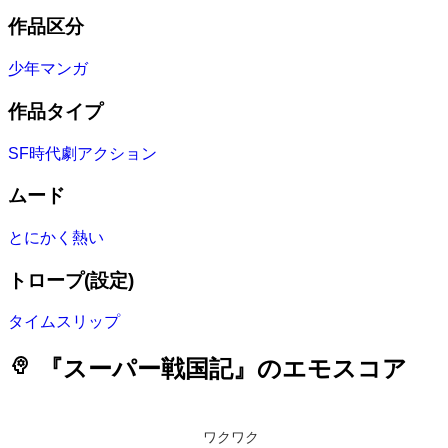
作品区分
少年マンガ
作品タイプ
SF時代劇アクション
ムード
とにかく熱い
トロープ(設定)
タイムスリップ
psychology
『スーパー戦国記』のエモスコア