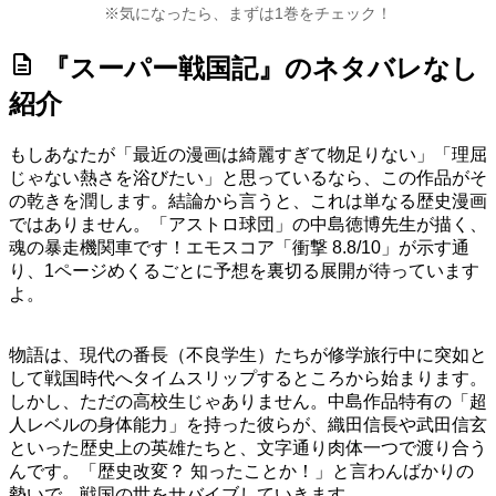
※気になったら、まずは1巻をチェック！
description
『スーパー戦国記』のネタバレなし
紹介
もしあなたが「最近の漫画は綺麗すぎて物足りない」「理屈
じゃない熱さを浴びたい」と思っているなら、この作品がそ
の乾きを潤します。結論から言うと、これは単なる歴史漫画
ではありません。「アストロ球団」の中島徳博先生が描く、
魂の暴走機関車です！
エモスコア「衝撃 8.8/10」
が示す通
り、1ページめくるごとに予想を裏切る展開が待っています
よ。
物語は、現代の番長（不良学生）たちが修学旅行中に突如と
して戦国時代へタイムスリップするところから始まります。
しかし、ただの高校生じゃありません。中島作品特有の「超
人レベルの身体能力」を持った彼らが、織田信長や武田信玄
といった歴史上の英雄たちと、文字通り肉体一つで渡り合う
んです。「歴史改変？ 知ったことか！」と言わんばかりの
勢いで、戦国の世をサバイブしていきます。