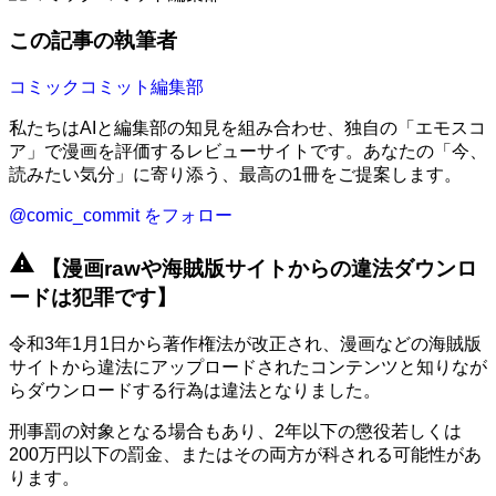
この記事の執筆者
コミックコミット編集部
私たちはAIと編集部の知見を組み合わせ、独自の「エモスコ
ア」で漫画を評価するレビューサイトです。あなたの「今、
読みたい気分」に寄り添う、最高の1冊をご提案します。
@comic_commit をフォロー
warning
【漫画rawや海賊版サイトからの違法ダウンロ
ードは犯罪です】
令和3年1月1日から著作権法が改正され、漫画などの海賊版
サイトから違法にアップロードされたコンテンツと知りなが
らダウンロードする行為は違法となりました。
刑事罰の対象となる場合もあり、2年以下の懲役若しくは
200万円以下の罰金、またはその両方が科される可能性があ
ります。