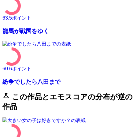
63.5
ポイント
龍馬が戦国をゆく
60.6
ポイント
紛争でしたら八田まで
science
この作品とエモスコアの分布が逆の
作品