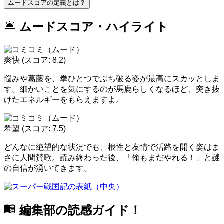
ムードスコアの定義とは？
wb_twilight
ムードスコア・ハイライト
爽快
(スコア: 8.2)
悩みや葛藤を、拳ひとつでぶち破る姿が最高にスカッとしま
す。細かいことを気にするのが馬鹿らしくなるほど、突き抜
けたエネルギーをもらえますよ。
希望
(スコア: 7.5)
どんなに絶望的な状況でも、根性と友情で活路を開く姿はま
さに人間賛歌。読み終わった後、「俺もまだやれる！」と謎
の自信が湧いてきます。
menu_book
編集部の読感ガイド！