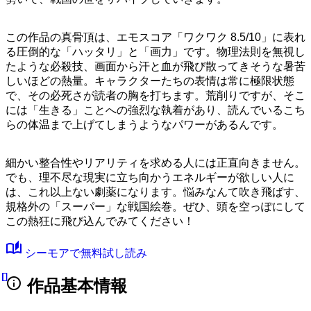
この作品の真骨頂は、
エモスコア「ワクワク 8.5/10」
に表れ
る圧倒的な「ハッタリ」と「画力」です。物理法則を無視し
たような必殺技、画面から汗と血が飛び散ってきそうな暑苦
しいほどの熱量。キャラクターたちの表情は常に極限状態
で、その必死さが読者の胸を打ちます。荒削りですが、そこ
には「生きる」ことへの強烈な執着があり、読んでいるこち
らの体温まで上げてしまうようなパワーがあるんです。
細かい整合性やリアリティを求める人には正直向きません。
でも、理不尽な現実に立ち向かうエネルギーが欲しい人に
は、これ以上ない劇薬になります。悩みなんて吹き飛ばす、
規格外の「スーパー」な戦国絵巻。ぜひ、頭を空っぽにして
この熱狂に飛び込んでみてください！
auto_stories
シーモアで無料試し読み
info
作品基本情報