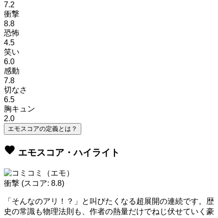
7.2
衝撃
8.8
恐怖
4.5
笑い
6.0
感動
7.8
切なさ
6.5
胸キュン
2.0
エモスコアの定義とは？
favorite
エモスコア・ハイライト
衝撃
(スコア: 8.8)
「そんなのアリ！？」と叫びたくなる超展開の連続です。歴
史の常識も物理法則も、作者の熱量だけでねじ伏せていく豪