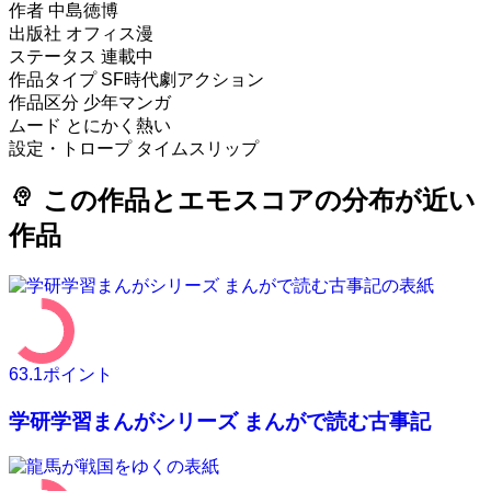
作者
中島徳博
出版社
オフィス漫
ステータス
連載中
作品タイプ
SF時代劇アクション
作品区分
少年マンガ
ムード
とにかく熱い
設定・トロープ
タイムスリップ
psychology
この作品とエモスコアの分布が近い
作品
63.1
ポイント
学研学習まんがシリーズ まんがで読む古事記