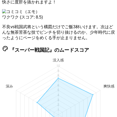
快さに度肝を抜かれますよ！
ワクワク
(スコア: 8.5)
不良vs戦国武将という構図だけでご飯3杯いけます。次はど
んな無茶苦茶な技でピンチを切り抜けるのか、少年時代に戻
ったようにページをめくる手が止まりません。
palette
『スーパー戦国記』のムードスコア