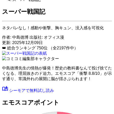
スーパー戦国記
ネタバレなし！感動や衝撃、胸キュン、没入感を可視化
作者:
中島徳博
出版社:
オフィス漫
更新: 2025年12月09日
👑
総合ランキング
750位
（全2197作中）
中島徳博先生の情熱が爆発！歴史の教科書なんて投げ捨てた
くなる、理屈抜きのド迫力。
エモスコア「衝撃 8.8/10」
が示
す通り、常識外れの展開に脳が揺さぶられます！
auto_stories
シーモアで無料試し読み
エモスコアポイント