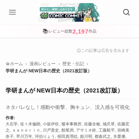
2,197
📚
レビュー総数
作品
この記事は広告を含みます
info
home
ホーム
漫画レビュー
歴史・伝記
学研まんが NEW日本の歴史（2021改訂版）
学研まんが NEW日本の歴史（2021改訂版）
ネタバレなし！感動や衝撃、胸キュン、没入感を可視化
作者:
大石学, 佐々木倫朗, 小坂伊吹, 榎本事務所, 佐藤全敏, 城爪草, 佐藤宏
之, ｓａｎｏｒｉｎ, 川戸貴史, 館尾冽, アサミネ鈴, 工藤航平, 岩崎美
奈子, 早川万年, 河伯りょう, 桜田真理絵, 姫川明, 都倉武之, 氷栗優,