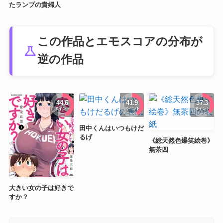
たランプの貴婦人
この作品とエモスコアの分布が
science
逆の作品
44.6
41.9
37.3
ポイント
ポイント
ポイント
田中くんはいつもけだ
るげ
《総天然色爆笑絵巻》
無茶四
大きい女の子は好きで
すか？