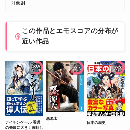
群像劇
この作品とエモスコアの分布が
psychology
近い作品
59.4
58.5
56.6
ポイント
ポイント
ポイント
悪源太
ナイチンゲール 看護
日本の歴史
の発展に大きく貢献し