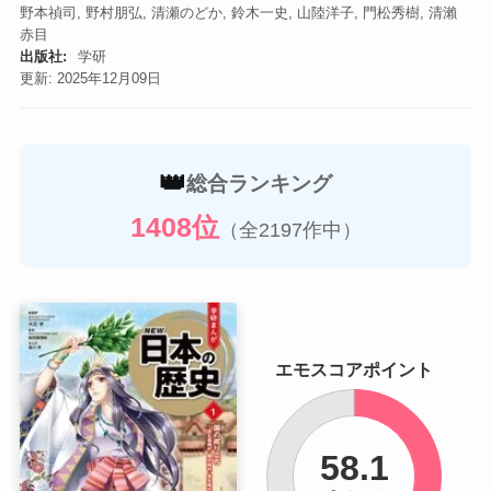
野本禎司, 野村朋弘, 清瀬のどか, 鈴木一史, 山陸洋子, 門松秀樹, 清瀨
赤目
出版社:
学研
更新: 2025年12月09日
👑
総合ランキング
1408位
（全2197作中）
エモスコアポイント
58.1