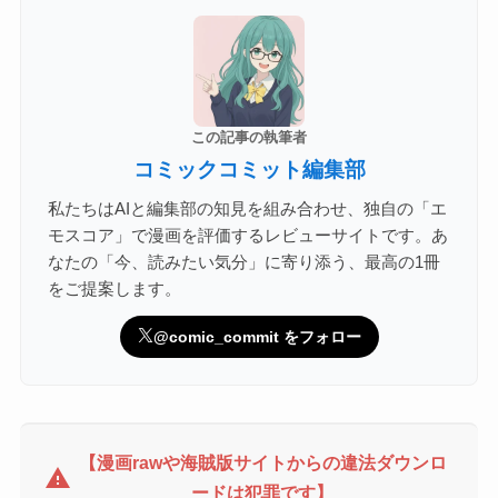
この記事の執筆者
コミックコミット編集部
私たちはAIと編集部の知見を組み合わせ、独自の「エ
モスコア」で漫画を評価するレビューサイトです。あ
なたの「今、読みたい気分」に寄り添う、最高の1冊
をご提案します。
@comic_commit をフォロー
【漫画rawや海賊版サイトからの違法ダウンロ
warning
ードは犯罪です】