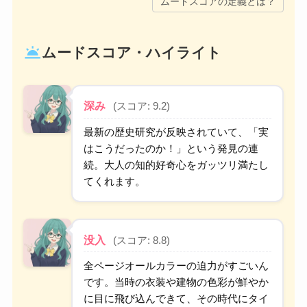
ムードスコアの定義とは？
wb_twilight
ムードスコア・ハイライト
深み
(スコア: 9.2)
最新の歴史研究が反映されていて、「実
はこうだったのか！」という発見の連
続。大人の知的好奇心をガッツリ満たし
てくれます。
没入
(スコア: 8.8)
全ページオールカラーの迫力がすごいん
です。当時の衣装や建物の色彩が鮮やか
に目に飛び込んできて、その時代にタイ