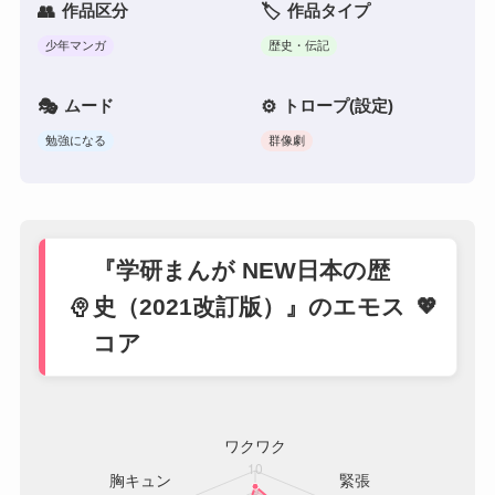
作品区分
作品タイプ
少年マンガ
歴史・伝記
ムード
トロープ(設定)
勉強になる
群像劇
『学研まんが NEW日本の歴
psychology
史（2021改訂版）』のエモス
コア