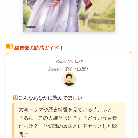
menu_book
編集部の読感ガイド！
Guide No.3465
Selector:
YM（山田）
person_pin
こんなあなたに読んでほしい
大河ドラマや歴史特番を見ている時、ふと
「あれ、この人誰だっけ？」「どういう背景
だっけ？」と知識の曖昧さにモヤッとした瞬
間に