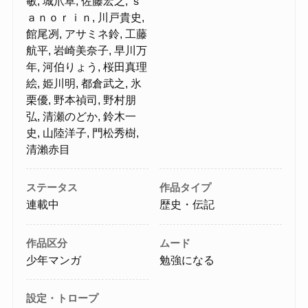
敏, 城爪草, 佐藤宏之, ｓ
ａｎｏｒｉｎ, 川戸貴史,
館尾冽, アサミネ鈴, 工藤
航平, 岩崎美奈子, 早川万
年, 河伯りょう, 桜田真理
絵, 姫川明, 都倉武之, 氷
栗優, 野本禎司, 野村朋
弘, 清瀬のどか, 鈴木一
史, 山陸洋子, 門松秀樹,
清瀨赤目
ステータス
作品タイプ
連載中
歴史・伝記
作品区分
ムード
少年マンガ
勉強になる
設定・トロープ