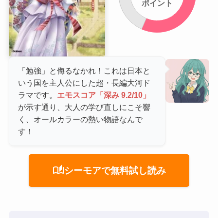
ポイント
「勉強」と侮るなかれ！これは日本と
いう国を主人公にした超・長編大河ド
ラマです。
エモスコア「深み 9.2/10」
が示す通り、大人の学び直しにこそ響
く、オールカラーの熱い物語なんで
す！
auto_stories
シーモアで無料試し読み