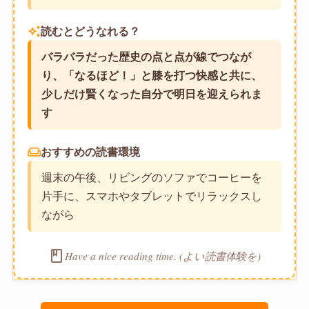
auto_awesome
読むとどうなれる？
バラバラだった歴史の点と点が線でつなが
り、「なるほど！」と膝を打つ快感と共に、
少しだけ賢くなった自分で明日を迎えられま
す
weekend
おすすめの読書環境
週末の午後、リビングのソファでコーヒーを
片手に、スマホやタブレットでリラックスし
ながら
book
Have a nice reading time. (よい読書体験を)