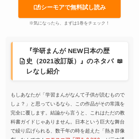
auto_stories
シーモアで無料試し読み
※気になったら、まずは1巻をチェック！
『学研まんが NEW日本の歴
description
史（2021改訂版）』のネタバ
レなし紹介
もしあなたが「学習まんがなんて子供が読むもので
しょ？」と思っているなら、この作品がその常識を
完全に覆します。結論から言うと、これはただの教
科書ガイドじゃありません。日本という巨大な舞台
で繰り広げられる、数千年の時を超えた「熱き群像