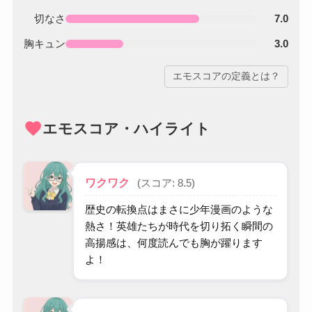
切なさ
7.0
胸キュン
3.0
エモスコアの定義とは？
favorite
エモスコア・ハイライト
ワクワク
(スコア: 8.5)
歴史の転換点はまさに少年漫画のような
熱さ！英雄たちが時代を切り拓く瞬間の
高揚感は、何度読んでも胸が躍ります
よ！