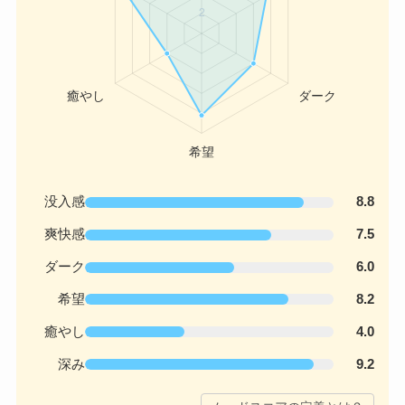
没入感
8.8
爽快感
7.5
ダーク
6.0
希望
8.2
癒やし
4.0
深み
9.2