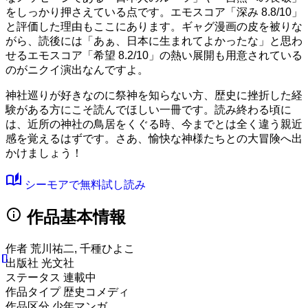
をしっかり押さえている点です。
エモスコア「深み 8.8/10」
と評価した理由もここにあります。ギャグ漫画の皮を被りな
がら、読後には「あぁ、日本に生まれてよかったな」と思わ
せる
エモスコア「希望 8.2/10」
の熱い展開も用意されている
のがニクイ演出なんですよ。
神社巡りが好きなのに祭神を知らない方、歴史に挫折した経
験がある方にこそ読んでほしい一冊です。読み終わる頃に
は、近所の神社の鳥居をくぐる時、今までとは全く違う親近
感を覚えるはずです。さあ、愉快な神様たちとの大冒険へ出
かけましょう！
auto_stories
シーモアで無料試し読み
info
作品基本情報
作者
荒川祐二, 千種ひよこ
出版社
光文社
ステータス
連載中
作品タイプ
歴史コメディ
作品区分
少年マンガ