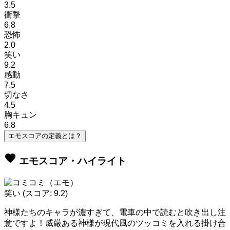
3.5
衝撃
6.8
恐怖
2.0
笑い
9.2
感動
7.5
切なさ
4.5
胸キュン
6.8
エモスコアの定義とは？
favorite
エモスコア・ハイライト
笑い
(スコア: 9.2)
神様たちのキャラが濃すぎて、電車の中で読むと吹き出し注
意ですよ！威厳ある神様が現代風のツッコミを入れる掛け合