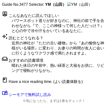
Guide No.3477
Selector:
YM（山田）
person_pin
こんなあなたに読んでほしい
パワースポット巡りが好きなのに、神社の前で手を合
わせながら『で、ここの神様って何した人だっけ？』
と心の中で冷や汗をかいているあなたに。
auto_awesome
読むとどうなれる？
近所の神社が『ただの古い建物』から『あの愉快な神
様がいる場所』に変わり、お参りの時間が友人に会い
に行くようなワクワク感で満たされますよ。
weekend
おすすめの読書環境
晴れた休日の午前中、熱い緑茶と大福をお供に、リビ
ングで寝転がりながら。
book
Have a nice reading time. (よい読書体験を)
auto_stories
シーモアで無料試し読み
※気になったら、まずは1巻をチェック！