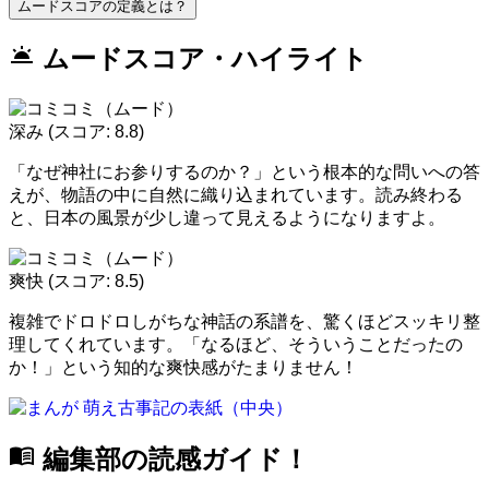
ムードスコアの定義とは？
wb_twilight
ムードスコア・ハイライト
深み
(スコア: 8.8)
「なぜ神社にお参りするのか？」という根本的な問いへの答
えが、物語の中に自然に織り込まれています。読み終わる
と、日本の風景が少し違って見えるようになりますよ。
爽快
(スコア: 8.5)
複雑でドロドロしがちな神話の系譜を、驚くほどスッキリ整
理してくれています。「なるほど、そういうことだったの
か！」という知的な爽快感がたまりません！
menu_book
編集部の読感ガイド！