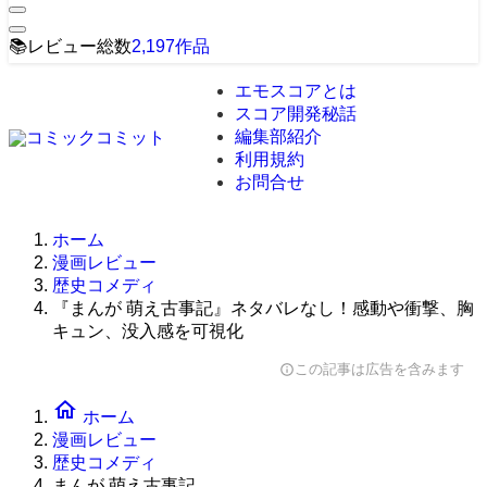
📚
レビュー総数
2,197
作品
エモスコアとは
スコア開発秘話
編集部紹介
利用規約
お問合せ
ホーム
漫画レビュー
歴史コメディ
『まんが 萌え古事記』ネタバレなし！感動や衝撃、胸
キュン、没入感を可視化
この記事は広告を含みます
info
home
ホーム
漫画レビュー
歴史コメディ
まんが 萌え古事記