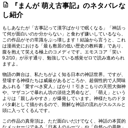
description
『まんが 萌え古事記』のネタバレな
し紹介
もしあなたが「古事記って漢字ばかりで眠くなる」「神話っ
て何が面白いのか分からない」と食わず嫌いしているなら、
この作品がその常識をぶっ壊します！結論から言うと、これ
は漫画史における「最も敷居の低い歴史の教科書」であり、
腹を抱えて笑える極上のコメディです。
エモスコア「笑い
9.2/10」
が示す通り、勉強している感覚ゼロで読み進められ
ますよ。
物語の舞台は、私たちがよく知る日本の神話世界。ですが、
登場する神様たちは威厳があるどころか、超個性的で人間味
あふれる「愛すべき変人」ばかり！引きこもりの天照大御神
や、マザコンで暴れん坊の須佐之男命など、「萌え」という
よりは「親しみやすさ」が爆発しています。神様たちのドタ
バタ劇として描かれるので、難解な神話の流れがスルスルと
頭に入ってくるんです。
この作品の真骨頂は、ただ面白いだけでなく、神話の本質的
なメッセージである「日本人のルーツ」や「自然への畏敬」