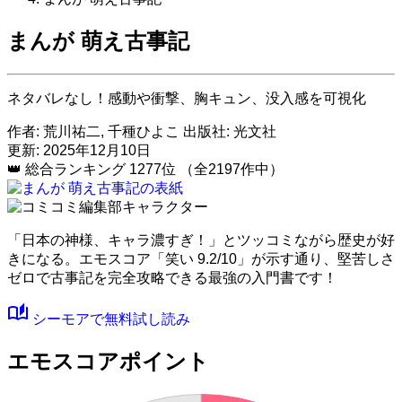
まんが 萌え古事記
ネタバレなし！感動や衝撃、胸キュン、没入感を可視化
作者:
荒川祐二, 千種ひよこ
出版社:
光文社
更新: 2025年12月10日
👑
総合ランキング
1277位
（全2197作中）
「日本の神様、キャラ濃すぎ！」とツッコミながら歴史が好
きになる。
エモスコア「笑い 9.2/10」
が示す通り、堅苦しさ
ゼロで古事記を完全攻略できる最強の入門書です！
auto_stories
シーモアで無料試し読み
エモスコアポイント