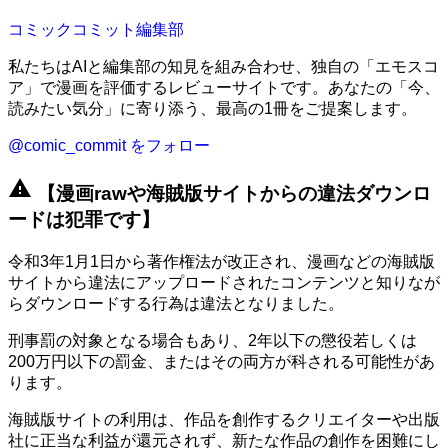
コミックコミット編集部
私たちはAIと編集部の知見を組み合わせ、独自の「エモスコ
ア」で漫画を評価するレビューサイトです。あなたの「今、
読みたい気分」に寄り添う、最高の1冊をご提案します。
@comic_commit をフォロー
warning
【漫画rawや海賊版サイトからの違法ダウンロ
ードは犯罪です】
令和3年1月1日から著作権法が改正され、漫画などの海賊版
サイトから違法にアップロードされたコンテンツと知りなが
らダウンロードする行為は違法となりました。
刑事罰の対象となる場合もあり、2年以下の懲役若しくは
200万円以下の罰金、またはその両方が科される可能性があ
ります。
海賊版サイトの利用は、作品を創作するクリエイターや出版
社に正当な利益が還元されず、新たな作品の創作を困難にし