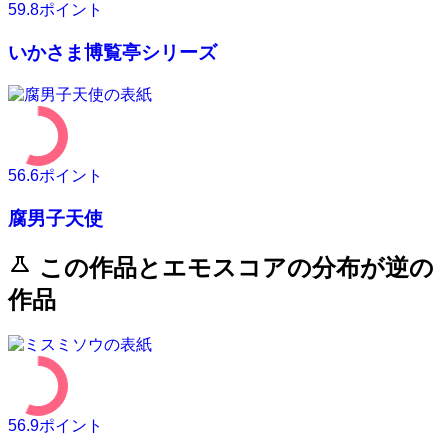
59.8
ポイント
いかさま博覧亭シリーズ
56.6
ポイント
腐男子天使
science
この作品とエモスコアの分布が逆の
作品
56.9
ポイント