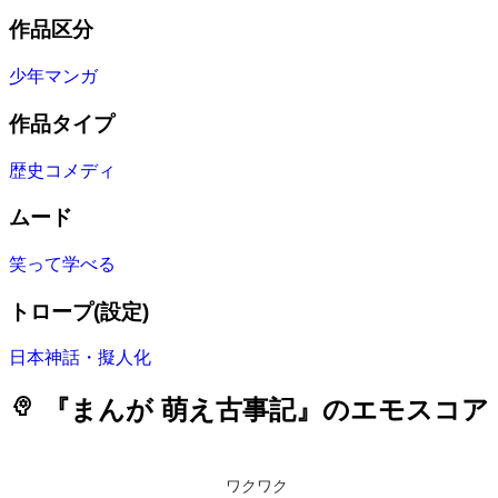
作品区分
少年マンガ
作品タイプ
歴史コメディ
ムード
笑って学べる
トロープ(設定)
日本神話・擬人化
psychology
『まんが 萌え古事記』のエモスコア