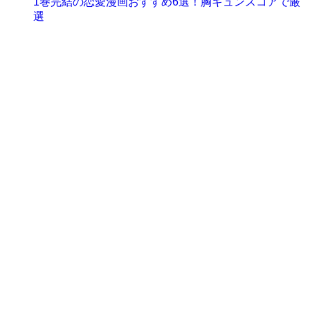
1巻完結の恋愛漫画おすすめ6選！胸キュンスコアで厳
選