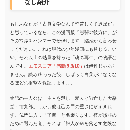
なし紹介
もしあなたが「古典文学なんて堅苦しくて退屈だ」
と思っているなら、この漫画版『恩讐の彼方に』が
その常識をハンマーで粉砕します。結論から言わせ
てください。これは現代の少年漫画にも通じる、い
や、それ以上の熱量を持った「魂の再生」の物語な
んです。
エモスコア「感動 9.8/10」
は伊達じゃあり
ません。読み終わった後、しばらく言葉が出なくな
るほどの衝撃を保証しますよ。
物語の主人公は、主人を殺し、愛人と逃亡した大悪
党・市九郎。しかし彼は己の罪の重さに耐えきれ
ず、仏門に入り「了海」と名乗ります。彼が贖罪の
ために選んだ道、それは「旅人が命を落とす危険な