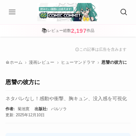
2,197
📚
レビュー総数
作品
この記事は広告を含みます
info
home
ホーム
漫画レビュー
ヒューマンドラマ
恩讐の彼方に
恩讐の彼方に
ネタバレなし！感動や衝撃、胸キュン、没入感を可視化
作者:
菊池寛
出版社:
パルソラ
更新: 2025年12月10日