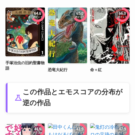
64.6
65.0
66.0
ポイント
ポイント
ポイント
手塚治虫の旧約聖書物
語
恐竜大紀行
命＋紅
この作品とエモスコアの分布が
science
逆の作品
44.6
41.9
47.9
ポイント
ポイント
ポイント