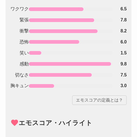
ワクワク
6.5
緊張
7.8
衝撃
8.2
恐怖
6.0
笑い
1.5
感動
9.8
切なさ
7.5
胸キュン
3.0
エモスコアの定義とは？
favorite
エモスコア・ハイライト