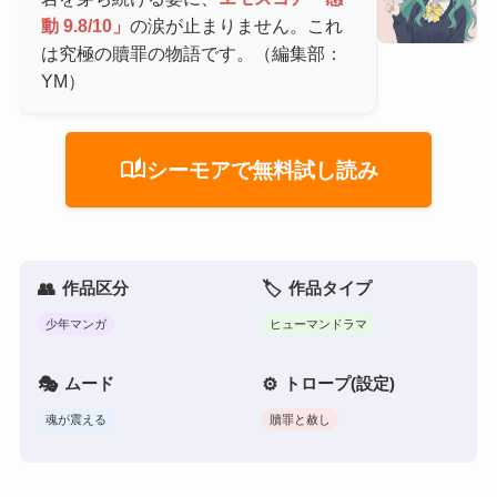
動 9.8/10」
の涙が止まりません。これ
は究極の贖罪の物語です。（編集部：
YM）
auto_stories
シーモアで無料試し読み
作品区分
作品タイプ
少年マンガ
ヒューマンドラマ
ムード
トロープ(設定)
魂が震える
贖罪と赦し