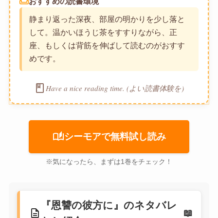
weekend
おすすめの読書環境
静まり返った深夜、部屋の明かりを少し落と
して。温かいほうじ茶をすすりながら、正
座、もしくは背筋を伸ばして読むのがおすす
めです。
book
Have a nice reading time. (よい読書体験を)
auto_stories
シーモアで無料試し読み
※気になったら、まずは1巻をチェック！
『恩讐の彼方に』のネタバレ
description