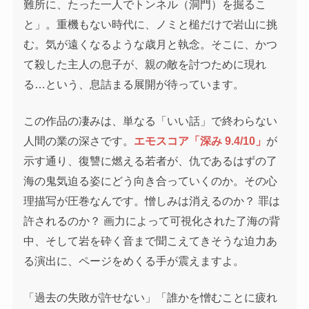
難所に、たった一人でトンネル（洞門）を掘るこ
と」。重機もない時代に、ノミと槌だけで岩山に挑
む。気が遠くなるような歳月と執念。そこに、かつ
て殺した主人の息子が、親の敵を討つために現れ
る…という、息詰まる展開が待っています。
この作品の凄みは、単なる「いい話」で終わらない
人間の業の深さです。
エモスコア「深み 9.4/10」
が
示す通り、復讐に燃える若者が、仇であるはずの了
海の鬼気迫る姿にどう向き合っていくのか。その心
理描写が圧巻なんです。憎しみは消えるのか？ 罪は
許されるのか？ 画力によって可視化された了海の背
中、そして岩を砕く音まで聞こえてきそうな迫力あ
る演出に、ページをめくる手が震えますよ。
「過去の失敗が許せない」「誰かを憎むことに疲れ