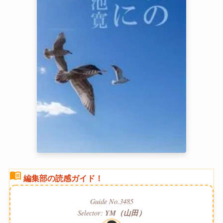
menu_book
編集部の読感ガイド！
Guide No.3485
Selector:
YM（山田）