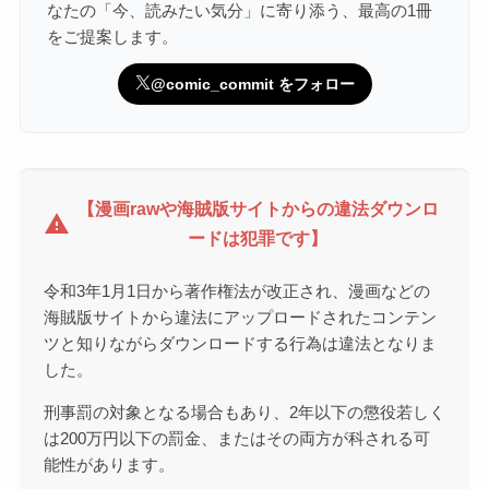
なたの「今、読みたい気分」に寄り添う、最高の1冊
をご提案します。
@comic_commit をフォロー
【漫画rawや海賊版サイトからの違法ダウンロ
warning
ードは犯罪です】
令和3年1月1日から著作権法が改正され、漫画などの
海賊版サイトから違法にアップロードされたコンテン
ツと知りながらダウンロードする行為は違法となりま
した。
刑事罰の対象となる場合もあり、2年以下の懲役若しく
は200万円以下の罰金、またはその両方が科される可
能性があります。