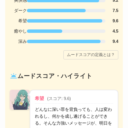
爽快感
9.2
ダーク
7.5
希望
9.6
癒やし
4.5
深み
9.4
ムードスコアの定義とは？
wb_twilight
ムードスコア・ハイライト
希望
(スコア: 9.6)
どんなに深い罪を背負っても、人は変わ
れるし、何かを成し遂げることができ
る。そんな力強いメッセージが、明日を