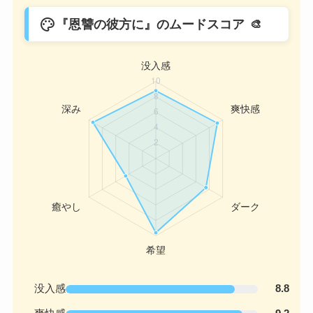
palette
『恩讐の彼方に』のムードスコア
没入感
8.8