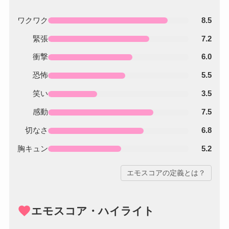
ワクワク
8.5
緊張
7.2
衝撃
6.0
恐怖
5.5
笑い
3.5
感動
7.5
切なさ
6.8
胸キュン
5.2
エモスコアの定義とは？
favorite
エモスコア・ハイライト