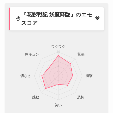
『花影戦記 妖魔降臨』のエモ
psychology
スコア