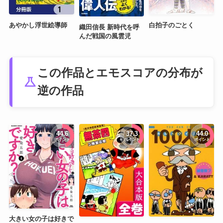
あやかし浮世絵導師
白拍子のごとく
織田信長 新時代を呼
んだ戦国の風雲児
この作品とエモスコアの分布が
science
逆の作品
44.6
37.3
44.0
ポイント
ポイント
ポイント
大きい女の子は好きで