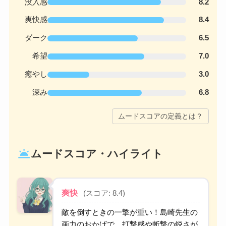
没入感
8.2
爽快感
8.4
ダーク
6.5
希望
7.0
癒やし
3.0
深み
6.8
ムードスコアの定義とは？
wb_twilight
ムードスコア・ハイライト
爽快
(スコア: 8.4)
敵を倒すときの一撃が重い！島崎先生の
画力のおかげで、打撃感や斬撃の鋭さが