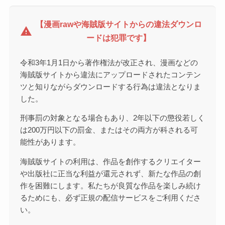
【漫画rawや海賊版サイトからの違法ダウンロ
warning
ードは犯罪です】
令和3年1月1日から著作権法が改正され、漫画などの
海賊版サイトから違法にアップロードされたコンテン
ツと知りながらダウンロードする行為は違法となりま
した。
刑事罰の対象となる場合もあり、2年以下の懲役若しく
は200万円以下の罰金、またはその両方が科される可
能性があります。
海賊版サイトの利用は、作品を創作するクリエイター
や出版社に正当な利益が還元されず、新たな作品の創
作を困難にします。私たちが良質な作品を楽しみ続け
るためにも、必ず正規の配信サービスをご利用くださ
い。