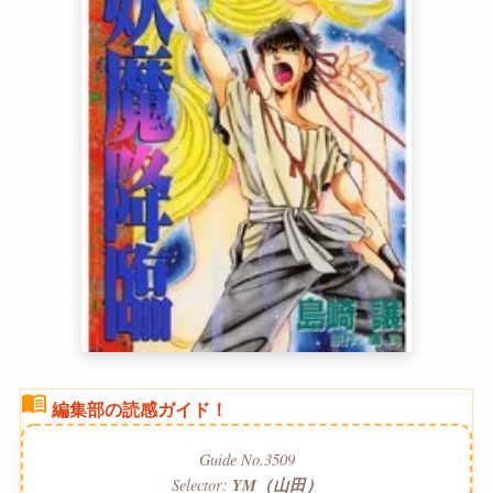
menu_book
編集部の読感ガイド！
Guide No.3509
Selector:
YM（山田）