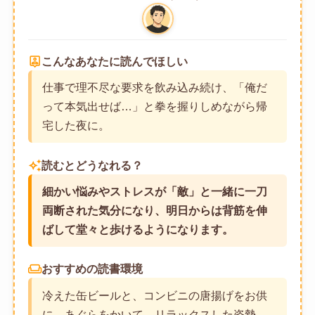
person_pin
こんなあなたに読んでほしい
仕事で理不尽な要求を飲み込み続け、「俺だ
って本気出せば…」と拳を握りしめながら帰
宅した夜に。
auto_awesome
読むとどうなれる？
細かい悩みやストレスが「敵」と一緒に一刀
両断された気分になり、明日からは背筋を伸
ばして堂々と歩けるようになります。
weekend
おすすめの読書環境
冷えた缶ビールと、コンビニの唐揚げをお供
に。あぐらをかいて、リラックスした姿勢