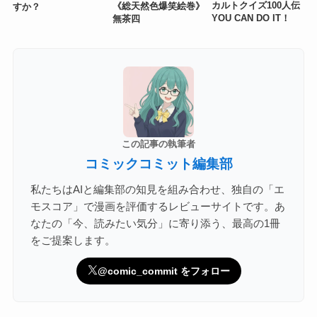
カルトクイズ100人伝
《総天然色爆笑絵巻》
すか？
YOU CAN DO IT！
無茶四
この記事の執筆者
コミックコミット編集部
私たちはAIと編集部の知見を組み合わせ、独自の「エ
モスコア」で漫画を評価するレビューサイトです。あ
なたの「今、読みたい気分」に寄り添う、最高の1冊
をご提案します。
@comic_commit をフォロー