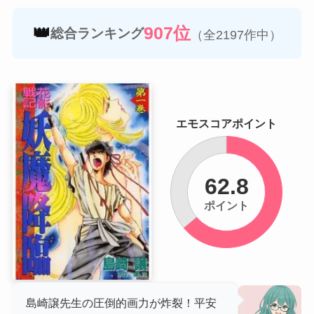
👑
907位
総合ランキング
（全2197作中）
エモスコアポイント
62.8
ポイント
島崎譲先生の圧倒的画力が炸裂！平安