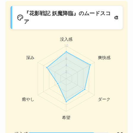
『花影戦記 妖魔降臨』のムードスコ
palette
ア