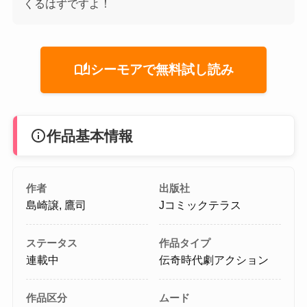
くるはずですよ！
auto_stories
シーモアで無料試し読み
info
作品基本情報
作者
出版社
島崎譲, 鷹司
Jコミックテラス
ステータス
作品タイプ
連載中
伝奇時代劇アクション
作品区分
ムード