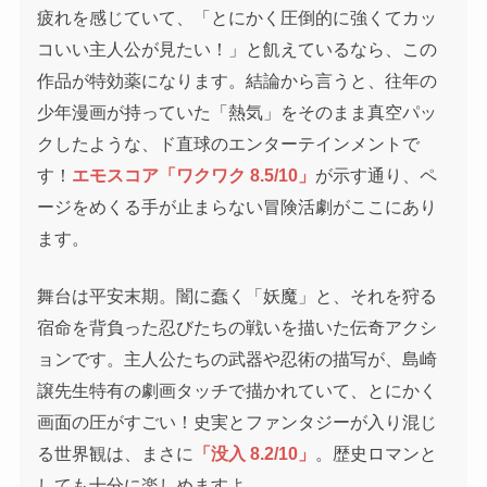
疲れを感じていて、「とにかく圧倒的に強くてカッ
コいい主人公が見たい！」と飢えているなら、この
作品が特効薬になります。結論から言うと、往年の
少年漫画が持っていた「熱気」をそのまま真空パッ
クしたような、ド直球のエンターテインメントで
す！
エモスコア「ワクワク 8.5/10」
が示す通り、ペ
ージをめくる手が止まらない冒険活劇がここにあり
ます。
舞台は平安末期。闇に蠢く「妖魔」と、それを狩る
宿命を背負った忍びたちの戦いを描いた伝奇アクシ
ョンです。主人公たちの武器や忍術の描写が、島崎
譲先生特有の劇画タッチで描かれていて、とにかく
画面の圧がすごい！史実とファンタジーが入り混じ
る世界観は、まさに
「没入 8.2/10」
。歴史ロマンと
しても十分に楽しめますよ。