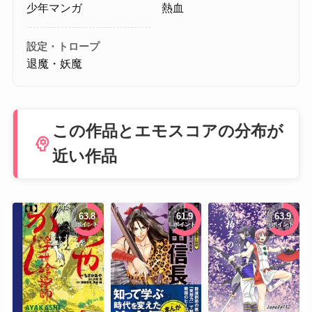
少年マンガ
熱血
設定・トロープ
退魔・妖魔
この作品とエモスコアの分布が
psychology
近い作品
63.8
61.9
63.9
ポイント
ポイント
ポイント