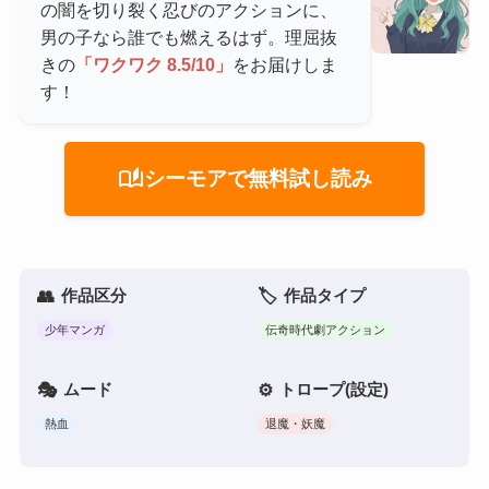
の闇を切り裂く忍びのアクションに、
男の子なら誰でも燃えるはず。理屈抜
きの
「ワクワク 8.5/10」
をお届けしま
す！
auto_stories
シーモアで無料試し読み
作品区分
作品タイプ
少年マンガ
伝奇時代劇アクション
ムード
トロープ(設定)
熱血
退魔・妖魔