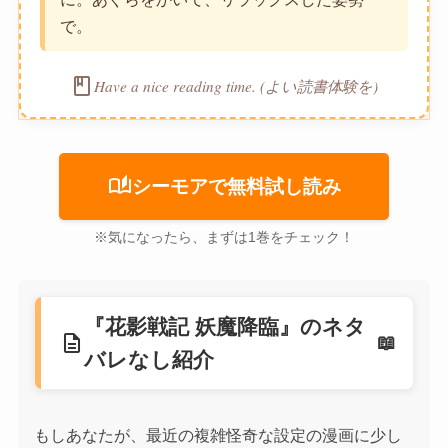
で。
book
Have a nice reading time. (よい読書体験を)
auto_stories
シーモアで無料試し読み
※気になったら、まずは1巻をチェック！
『花影戦記 妖魔降臨』のネタ
description
バレなし紹介
もしあなたが、最近の複雑怪奇な設定の漫画に少し