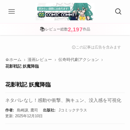
2,197
📚
レビュー総数
作品
この記事は広告を含みます
info
home
ホーム
漫画レビュー
伝奇時代劇アクション
花影戦記 妖魔降臨
花影戦記 妖魔降臨
ネタバレなし！感動や衝撃、胸キュン、没入感を可視化
作者:
島崎譲, 鷹司
出版社:
Jコミックテラス
更新: 2025年12月10日