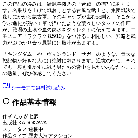
この作品の凄みは、綺麗事抜きの「合戦」の描写にありま
す。名乗りを上げて戦おうとする古風な武士と、集団戦法で
殺しにかかる蒙古軍。そのギャップが生む悲劇と、そこから
学ぶ進化が熱い！筆で描いたような荒々しいタッチの作画
が、戦場の土埃や血の熱さをダイレクトに伝えてきます。
エ
モスコア「ワクワク 8.5/10」
をつけるに相応しい、知略と武
力がぶつかり合う展開には脳汁が出ますよ。
「キングダム」や「ヴィンランド・サガ」のような、骨太な
戦記物が好きな人には絶対に刺さります。逆境の中で、それ
でも一歩も引かずに戦う男たちの背中を見たいあなたへ。こ
の熱量、ぜひ体感してください！
auto_stories
シーモアで無料試し読み
info
作品基本情報
作者
たかぎ七彦
出版社
KADOKAWA
ステータス
連載中
作品タイプ
歴史大河アクション