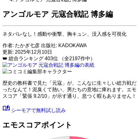
アンゴルモア 元寇合戦記 博多編
ネタバレなし！感動や衝撃、胸キュン、没入感を可視化
作者:
たかぎ七彦
出版社:
KADOKAWA
更新: 2025年12月10日
👑
総合ランキング
403位
（全2197作中）
歴史の教科書で見た「元寇」が、こんなに生々しい総力戦だ
ったなんて！泥臭くて熱い、男たちの意地に痺れます。
エモ
スコア「緊張 9.2/10」
が示す通り、息つく暇もありません！
auto_stories
シーモアで無料試し読み
エモスコアポイント