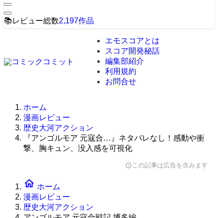
📚
レビュー総数
2,197
作品
エモスコアとは
スコア開発秘話
編集部紹介
利用規約
お問合せ
ホーム
漫画レビュー
歴史大河アクション
『アンゴルモア 元寇合…』ネタバレなし！感動や衝
撃、胸キュン、没入感を可視化
この記事は広告を含みます
info
home
ホーム
漫画レビュー
歴史大河アクション
アンゴルモア 元寇合戦記 博多編