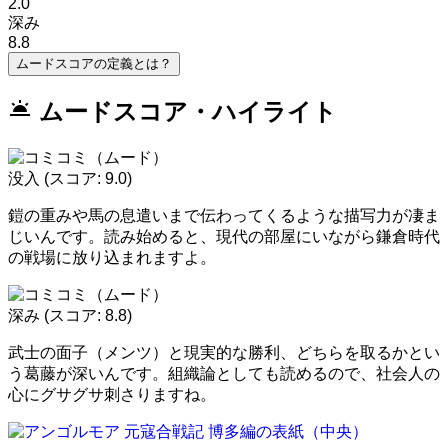
2.0
深み
8.8
ムードスコアの定義とは？
wb_twilight
ムードスコア・ハイライト
没入
(スコア: 9.0)
鎧の重みや馬の息遣いまで伝わってくるような描写力が凄ま
じいんです。読み始めると、現代の部屋にいながら鎌倉時代
の戦場に放り込まれますよ。
深み
(スコア: 8.8)
武士の面子（メンツ）と現実的な勝利、どちらを取るかとい
う葛藤が深いんです。組織論としても読めるので、社会人の
心にグサグサ刺さりますね。