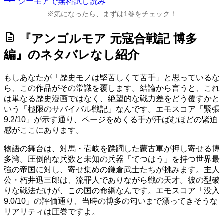
シーモアで無料試し読み
※気になったら、まずは1巻をチェック！
description
『アンゴルモア 元寇合戦記 博多
編』のネタバレなし紹介
もしあなたが「歴史モノは堅苦しくて苦手」と思っているな
ら、この作品がその常識を覆します。結論から言うと、これ
は単なる歴史漫画ではなく、絶望的な戦力差をどう覆すかと
いう「極限のサバイバル戦記」なんです。
エモスコア「緊張
9.2/10」
が示す通り、ページをめくる手が汗ばむほどの緊迫
感がここにあります。
物語の舞台は、対馬・壱岐を蹂躙した蒙古軍が押し寄せる博
多湾。圧倒的な兵数と未知の兵器「てつはう」を持つ世界最
強の帝国に対し、寄せ集めの鎌倉武士たちが挑みます。主人
公・朽井迅三郎は、流罪人でありながら戦の天才。彼の型破
りな戦法だけが、この国の命綱なんです。
エモスコア「没入
9.0/10」
の評価通り、当時の博多の匂いまで漂ってきそうな
リアリティは圧巻ですよ。