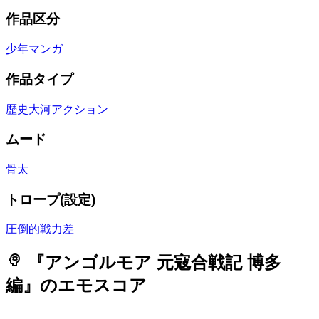
作品区分
少年マンガ
作品タイプ
歴史大河アクション
ムード
骨太
トロープ(設定)
圧倒的戦力差
psychology
『アンゴルモア 元寇合戦記 博多
編』のエモスコア