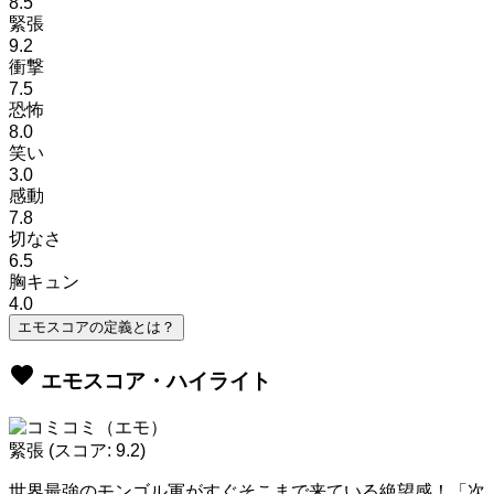
8.5
緊張
9.2
衝撃
7.5
恐怖
8.0
笑い
3.0
感動
7.8
切なさ
6.5
胸キュン
4.0
エモスコアの定義とは？
favorite
エモスコア・ハイライト
緊張
(スコア: 9.2)
世界最強のモンゴル軍がすぐそこまで来ている絶望感！「次