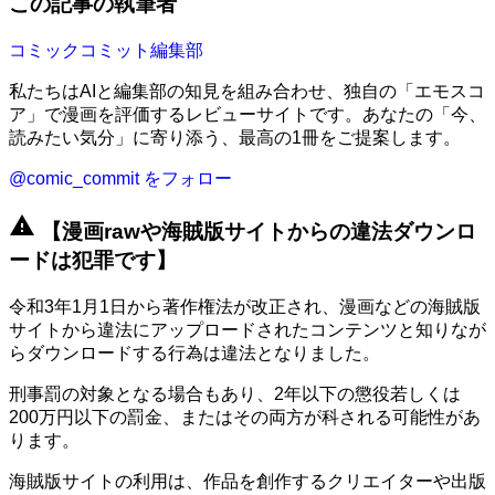
この記事の執筆者
コミックコミット編集部
私たちはAIと編集部の知見を組み合わせ、独自の「エモスコ
ア」で漫画を評価するレビューサイトです。あなたの「今、
読みたい気分」に寄り添う、最高の1冊をご提案します。
@comic_commit をフォロー
warning
【漫画rawや海賊版サイトからの違法ダウンロ
ードは犯罪です】
令和3年1月1日から著作権法が改正され、漫画などの海賊版
サイトから違法にアップロードされたコンテンツと知りなが
らダウンロードする行為は違法となりました。
刑事罰の対象となる場合もあり、2年以下の懲役若しくは
200万円以下の罰金、またはその両方が科される可能性があ
ります。
海賊版サイトの利用は、作品を創作するクリエイターや出版