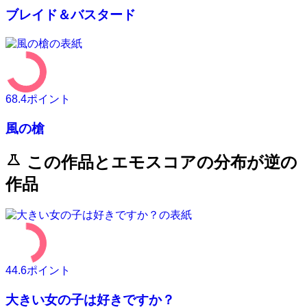
ブレイド＆バスタード
68.4
ポイント
風の槍
science
この作品とエモスコアの分布が逆の
作品
44.6
ポイント
大きい女の子は好きですか？