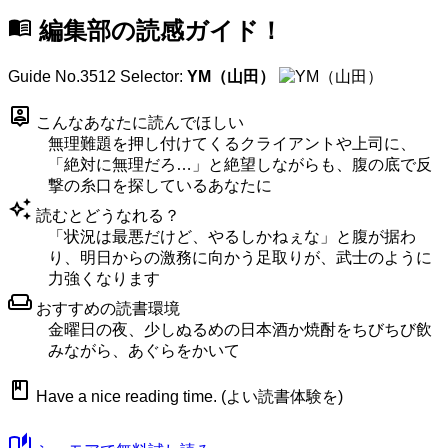
menu_book
編集部の読感ガイド！
Guide No.3512
Selector:
YM（山田）
person_pin
こんなあなたに読んでほしい
無理難題を押し付けてくるクライアントや上司に、
「絶対に無理だろ…」と絶望しながらも、腹の底で反
撃の糸口を探しているあなたに
auto_awesome
読むとどうなれる？
「状況は最悪だけど、やるしかねぇな」と腹が据わ
り、明日からの激務に向かう足取りが、武士のように
力強くなります
weekend
おすすめの読書環境
金曜日の夜、少しぬるめの日本酒か焼酎をちびちび飲
みながら、あぐらをかいて
book
Have a nice reading time. (よい読書体験を)
auto_stories