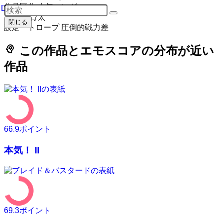
作品区分
少年マンガ
ムード
骨太
閉じる
設定・トロープ
圧倒的戦力差
psychology
この作品とエモスコアの分布が近い
作品
66.9
ポイント
本気！ II
69.3
ポイント