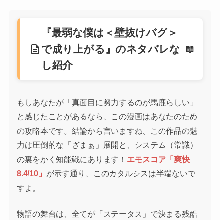
『最弱な僕は＜壁抜けバグ＞
description
で成り上がる』のネタバレな
し紹介
もしあなたが「真面目に努力するのが馬鹿らしい」
と感じたことがあるなら、この漫画はあなたのため
の攻略本です。結論から言いますね、この作品の魅
力は圧倒的な「ざまぁ」展開と、システム（常識）
の裏をかく知能戦にあります！
エモスコア「爽快
8.4/10」
が示す通り、このカタルシスは半端ないで
すよ。
物語の舞台は、全てが「ステータス」で決まる残酷