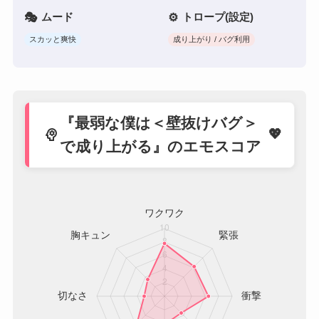
ムード
トロープ(設定)
スカッと爽快
成り上がり / バグ利用
『最弱な僕は＜壁抜けバグ＞
psychology
で成り上がる』のエモスコア