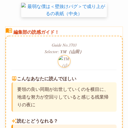
menu_book
編集部の読感ガイド！
Guide No.3703
Selector:
YM（山田）
person_pin
こんなあなたに読んでほしい
要領の良い同期が出世していくのを横目に、
地道な努力が空回りしていると感じる残業帰
りの夜に
auto_awesome
読むとどうなれる？