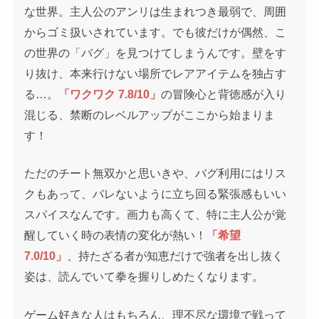
な世界。主人公のアンリは生まれつき最弱で、周囲
からゴミ扱いされています。でも彼だけが偶然、こ
の世界の「バグ」を見つけてしまうんです。壁をす
り抜け、本来行けない場所でレアアイテムを独占す
る…。
「ワクワク 7.8/10」
の冒険心と背徳感が入り
混じる、禁断のレベルアップがここから始まりま
す！
ただのチート無双かと思いきや、バグ利用にはリス
クもあって、バレないように立ち回る緊張感もいい
スパイスなんです。画力も高くて、特に主人公が覚
醒していく時の表情の変化が熱い！
「希望
7.0/10」
、持たざる者が知恵だけで強者を出し抜く
姿は、読んでいて拳を握りしめたくなります。
ゲーム好きな人はもちろん、理不尽な環境で戦って