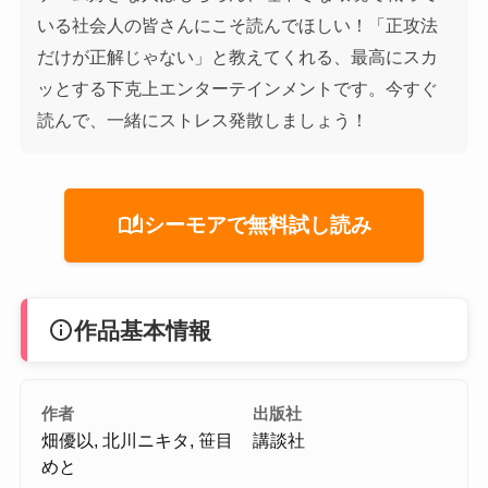
いる社会人の皆さんにこそ読んでほしい！「正攻法
だけが正解じゃない」と教えてくれる、最高にスカ
ッとする下克上エンターテインメントです。今すぐ
読んで、一緒にストレス発散しましょう！
auto_stories
シーモアで無料試し読み
info
作品基本情報
作者
出版社
畑優以, 北川ニキタ, 笹目
講談社
めと