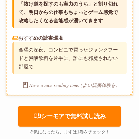
「抜け道を探すのも実力のうち」と割り切れ
て、明日からの仕事もちょっとゲーム感覚で
攻略したくなる全能感が湧いてきます
weekend
おすすめの読書環境
金曜の深夜、コンビニで買ったジャンクフー
ドと炭酸飲料を片手に、誰にも邪魔されない
部屋で
book
Have a nice reading time. (よい読書体験を)
auto_stories
シーモアで無料試し読み
※気になったら、まずは1巻をチェック！