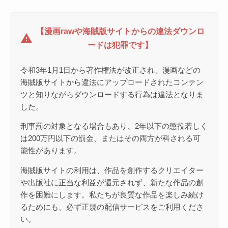
【漫画rawや海賊版サイトからの違法ダウンロ
warning
ードは犯罪です】
令和3年1月1日から著作権法が改正され、漫画などの
海賊版サイトから違法にアップロードされたコンテン
ツと知りながらダウンロードする行為は違法となりま
した。
刑事罰の対象となる場合もあり、2年以下の懲役若しく
は200万円以下の罰金、またはその両方が科される可
能性があります。
海賊版サイトの利用は、作品を創作するクリエイター
や出版社に正当な利益が還元されず、新たな作品の創
作を困難にします。私たちが良質な作品を楽しみ続け
るためにも、必ず正規の配信サービスをご利用くださ
い。