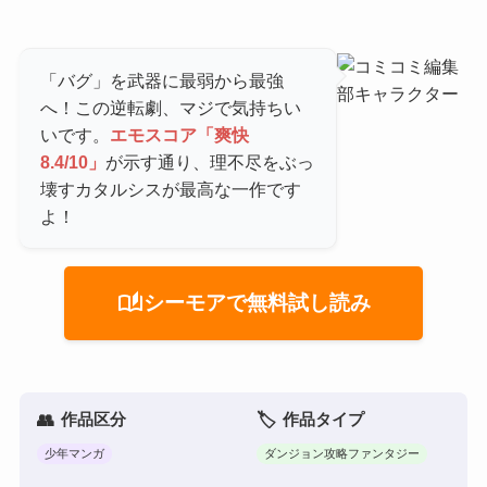
「バグ」を武器に最弱から最強
へ！この逆転劇、マジで気持ちい
いです。
エモスコア「爽快
8.4/10」
が示す通り、理不尽をぶっ
壊すカタルシスが最高な一作です
よ！
auto_stories
シーモアで無料試し読み
作品区分
作品タイプ
少年マンガ
ダンジョン攻略ファンタジー