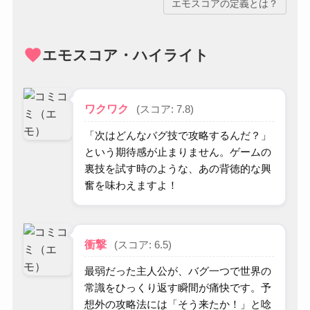
エモスコアの定義とは？
favorite
エモスコア・ハイライト
ワクワク
(スコア: 7.8)
「次はどんなバグ技で攻略するんだ？」
という期待感が止まりません。ゲームの
裏技を試す時のような、あの背徳的な興
奮を味わえますよ！
衝撃
(スコア: 6.5)
最弱だった主人公が、バグ一つで世界の
常識をひっくり返す瞬間が痛快です。予
想外の攻略法には「そう来たか！」と唸