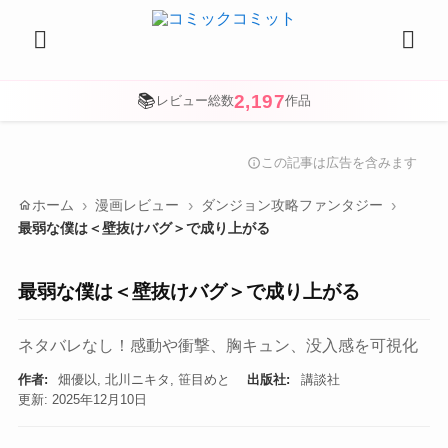
2,197
📚
レビュー総数
作品
この記事は広告を含みます
info
home
ホーム
漫画レビュー
ダンジョン攻略ファンタジー
最弱な僕は＜壁抜けバグ＞で成り上がる
最弱な僕は＜壁抜けバグ＞で成り上がる
ネタバレなし！感動や衝撃、胸キュン、没入感を可視化
作者:
畑優以, 北川ニキタ, 笹目めと
出版社:
講談社
更新: 2025年12月10日