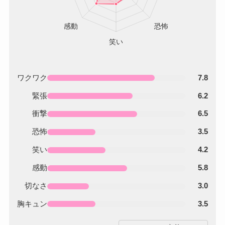
ワクワク
7.8
緊張
6.2
衝撃
6.5
恐怖
3.5
笑い
4.2
感動
5.8
切なさ
3.0
胸キュン
3.5