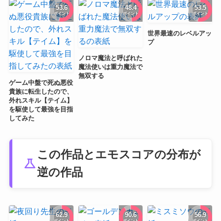
53.6
48.4
53.5
ポイント
ポイント
ポイント
世界最速のレベルアッ
プ
ノロマ魔法と呼ばれた
魔法使いは重力魔法で
無双する
ゲーム中盤で死ぬ悪役
貴族に転生したので、
外れスキル【テイム】
を駆使して最強を目指
してみた
この作品とエモスコアの分布が
science
逆の作品
62.9
90.6
56.9
ポイント
ポイント
ポイント