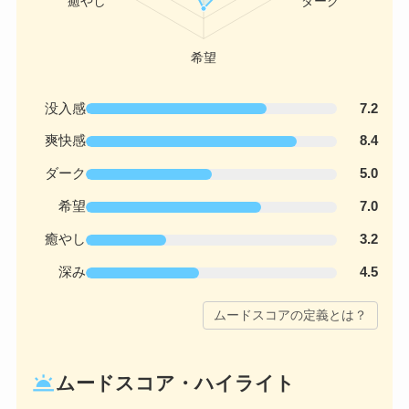
没入感
7.2
爽快感
8.4
ダーク
5.0
希望
7.0
癒やし
3.2
深み
4.5
ムードスコアの定義とは？
wb_twilight
ムードスコア・ハイライト