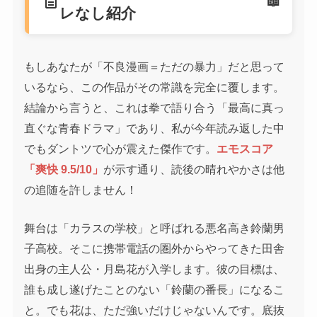
description
レなし紹介
もしあなたが「不良漫画＝ただの暴力」だと思って
いるなら、この作品がその常識を完全に覆します。
結論から言うと、これは拳で語り合う「最高に真っ
直ぐな青春ドラマ」であり、私が今年読み返した中
でもダントツで心が震えた傑作です。
エモスコア
「爽快 9.5/10」
が示す通り、読後の晴れやかさは他
の追随を許しません！
舞台は「カラスの学校」と呼ばれる悪名高き鈴蘭男
子高校。そこに携帯電話の圏外からやってきた田舎
出身の主人公・月島花が入学します。彼の目標は、
誰も成し遂げたことのない「鈴蘭の番長」になるこ
と。でも花は、ただ強いだけじゃないんです。底抜