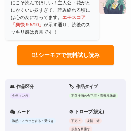
にこそ読んでほしい！主人公・花がと
にかくいい奴すぎて、読み終わる頃に
は心の友になってます。
エモスコア
「爽快 9.5/10」
が示す通り、読後のス
ッキリ感は異常です！
auto_stories
シーモアで無料試し読み
作品区分
作品タイプ
少年マンガ
不良漫画の金字塔・青春群像劇
ムード
トロープ(設定)
激熱・スカッとする・男泣き
下克上
友情・絆
頂点を目指す