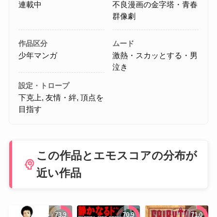
連載中
不良漫画の金字塔・青春
群像劇
作品区分
ムード
少年マンガ
激熱・スカッとする・男
泣き
設定・トロープ
下克上, 友情・絆, 頂点を
目指す
この作品とエモスコアの分布が
psychology
近い作品
73.9
70.9
71.0