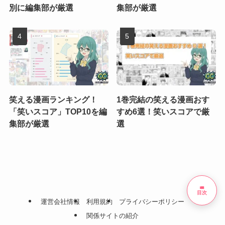
別に編集部が厳選
集部が厳選
笑える漫画ランキング！
1巻完結の笑える漫画おす
「笑いスコア」TOP10を編
すめ6選！笑いスコアで厳
集部が厳選
選
list
目次
運営会社情報
利用規約
プライバシーポリシー
関係サイトの紹介