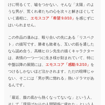
けに明るくて、嘘をつかない。そんな「太陽」のよ
うな男が、荒くれ者たちの心を次々と解きほぐして
いく過程に、
エモスコア「希望 9.0/10」
を感じずに
はいられません。
この作品の凄みは、殴り合いの先にある「リスペク
ト」の描写です。勝者も敗者も、互いの筋を通した
なら認め合う。高橋ヒロシ先生の描くキャラクター
は、表情の一つ一つに生き様が刻まれていて、特に
中盤以降の展開には、
エモスコア「感動 9.2/10」
を
つけるしかないほど泣かされます。ただの喧嘩じゃ
ない、そこには「男が男に惚れる」熱いドラマがあ
るんです。
「最近、腹の底から熱くなってないな」という人、
そして「理屈ばかりの人間関係に疲れた」という人