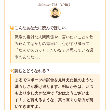
Selector:
YM（山田）
person_pin
こんなあなたに読んでほしい
職場の複雑な人間関係や、言いたいことを飲
み込んでばかりの毎日に、心がすり減って
「なんかスカッとしたいな」と思っている週
末のあなたに。
auto_awesome
読むとどうなれる？
まるでスポーツの試合を見終えた後のような
清々しさが駆け巡ります。明日からは、いつ
もより少し大きな声で「おはようございま
す！」と言えるような、真っ直ぐな活力が湧
いてきますよ。