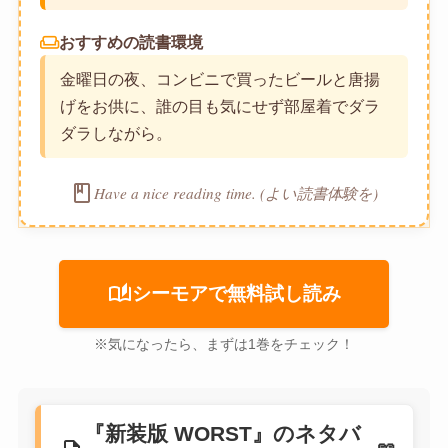
weekend
おすすめの読書環境
金曜日の夜、コンビニで買ったビールと唐揚
げをお供に、誰の目も気にせず部屋着でダラ
ダラしながら。
book
Have a nice reading time. (よい読書体験を)
auto_stories
シーモアで無料試し読み
※気になったら、まずは1巻をチェック！
『新装版 WORST』のネタバ