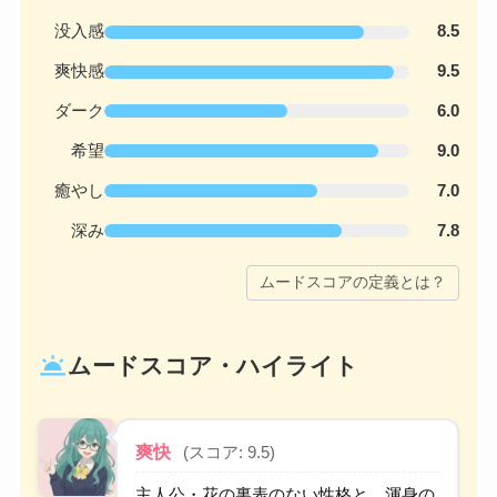
没入感
8.5
爽快感
9.5
ダーク
6.0
希望
9.0
癒やし
7.0
深み
7.8
ムードスコアの定義とは？
wb_twilight
ムードスコア・ハイライト
爽快
(スコア: 9.5)
主人公・花の裏表のない性格と、渾身の