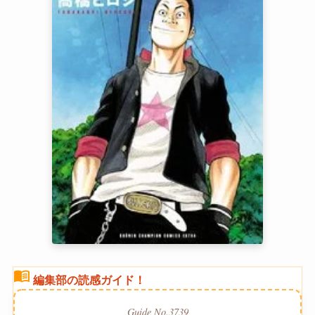
menu_book
編集部の読感ガイド！
Guide No.3739