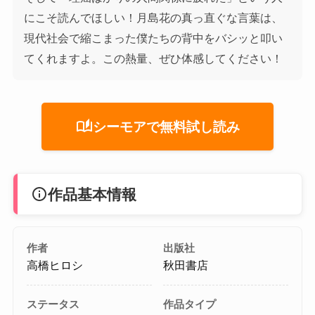
にこそ読んでほしい！月島花の真っ直ぐな言葉は、
現代社会で縮こまった僕たちの背中をバシッと叩い
てくれますよ。この熱量、ぜひ体感してください！
auto_stories
シーモアで無料試し読み
info
作品基本情報
作者
出版社
高橋ヒロシ
秋田書店
ステータス
作品タイプ