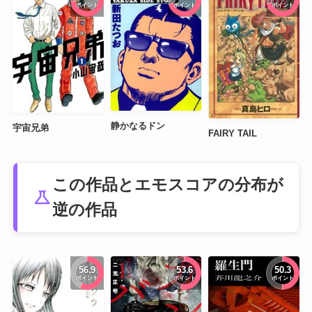
ポイント
ポイント
ポイント
静かなるドン
宇宙兄弟
FAIRY TAIL
この作品とエモスコアの分布が
science
逆の作品
56.9
53.6
50.3
ポイント
ポイント
ポイント