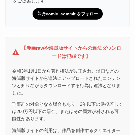
をご提案します。
@comic_commit をフォロー
【漫画rawや海賊版サイトからの違法ダウンロ
warning
ードは犯罪です】
令和3年1月1日から著作権法が改正され、漫画などの
海賊版サイトから違法にアップロードされたコンテン
ツと知りながらダウンロードする行為は違法となりま
した。
刑事罰の対象となる場合もあり、2年以下の懲役若しく
は200万円以下の罰金、またはその両方が科される可
能性があります。
海賊版サイトの利用は、作品を創作するクリエイター