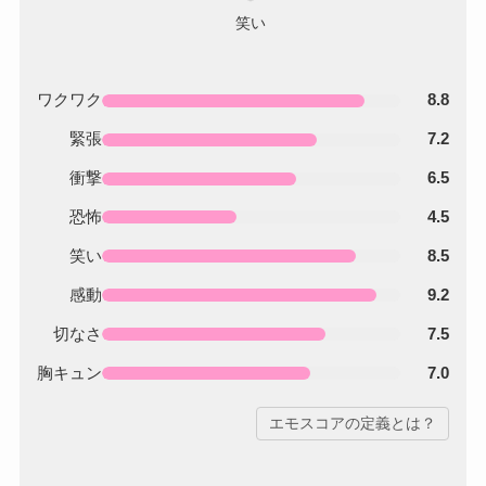
ワクワク
8.8
緊張
7.2
衝撃
6.5
恐怖
4.5
笑い
8.5
感動
9.2
切なさ
7.5
胸キュン
7.0
エモスコアの定義とは？