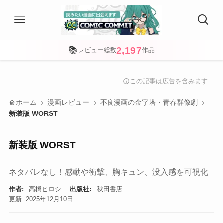
2,197
📚
レビュー総数
作品
この記事は広告を含みます
info
home
ホーム
漫画レビュー
不良漫画の金字塔・青春群像劇
新装版 WORST
新装版 WORST
ネタバレなし！感動や衝撃、胸キュン、没入感を可視化
作者:
高橋ヒロシ
出版社:
秋田書店
更新: 2025年12月10日