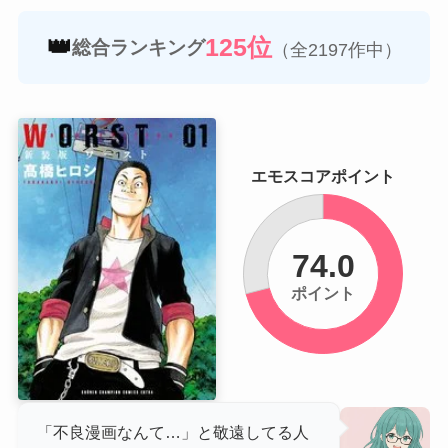
👑
125位
総合ランキング
（全2197作中）
エモスコアポイント
74.0
ポイント
「不良漫画なんて…」と敬遠してる人