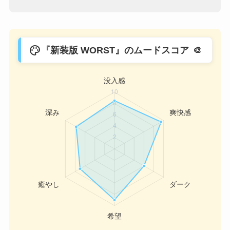
palette
『新装版 WORST』のムードスコア