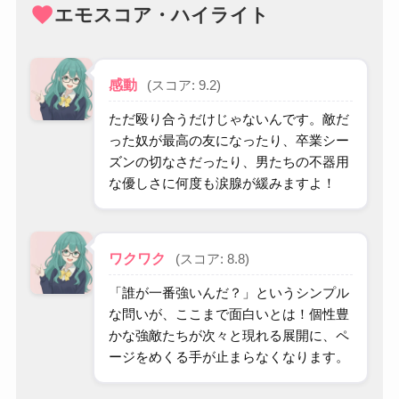
favorite
エモスコア・ハイライト
感動
(スコア: 9.2)
ただ殴り合うだけじゃないんです。敵だ
った奴が最高の友になったり、卒業シー
ズンの切なさだったり、男たちの不器用
な優しさに何度も涙腺が緩みますよ！
ワクワク
(スコア: 8.8)
「誰が一番強いんだ？」というシンプル
な問いが、ここまで面白いとは！個性豊
かな強敵たちが次々と現れる展開に、ペ
ージをめくる手が止まらなくなります。