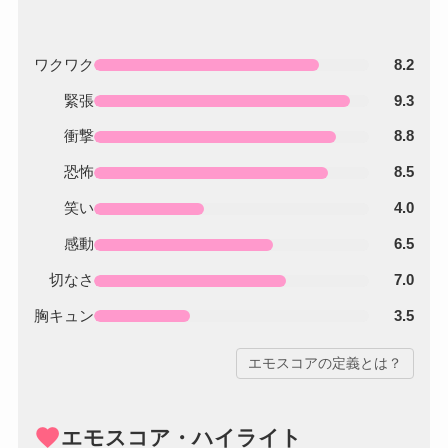
ワクワク
8.2
緊張
9.3
衝撃
8.8
恐怖
8.5
笑い
4.0
感動
6.5
切なさ
7.0
胸キュン
3.5
エモスコアの定義とは？
favorite
エモスコア・ハイライト