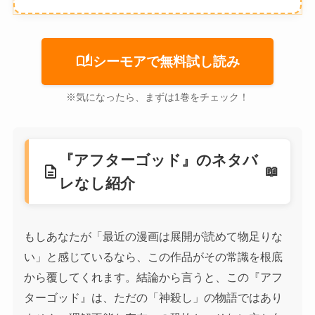
auto_stories
シーモアで無料試し読み
※気になったら、まずは1巻をチェック！
『アフターゴッド』のネタバ
description
レなし紹介
もしあなたが「最近の漫画は展開が読めて物足りな
い」と感じているなら、この作品がその常識を根底
から覆してくれます。結論から言うと、この『アフ
ターゴッド』は、ただの「神殺し」の物語ではあり