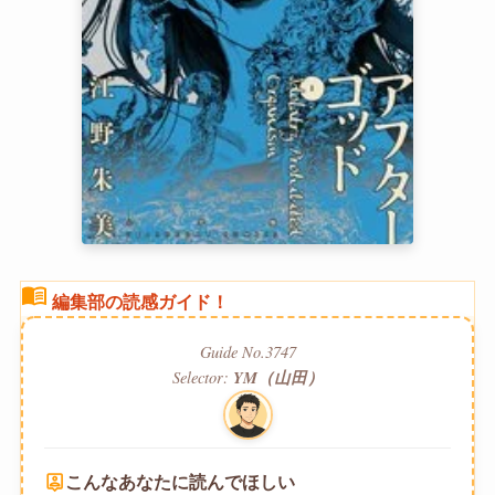
menu_book
編集部の読感ガイド！
Guide No.3747
Selector:
YM（山田）
person_pin
こんなあなたに読んでほしい