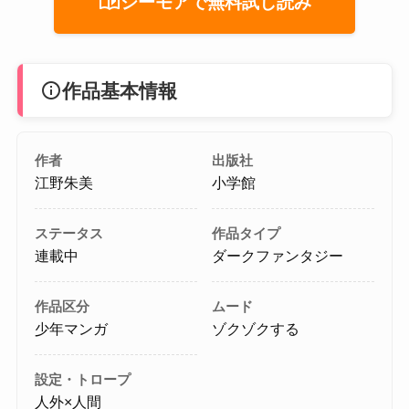
auto_stories
シーモアで無料試し読み
info
作品基本情報
作者
出版社
江野朱美
小学館
ステータス
作品タイプ
連載中
ダークファンタジー
作品区分
ムード
少年マンガ
ゾクゾクする
設定・トロープ
人外×人間