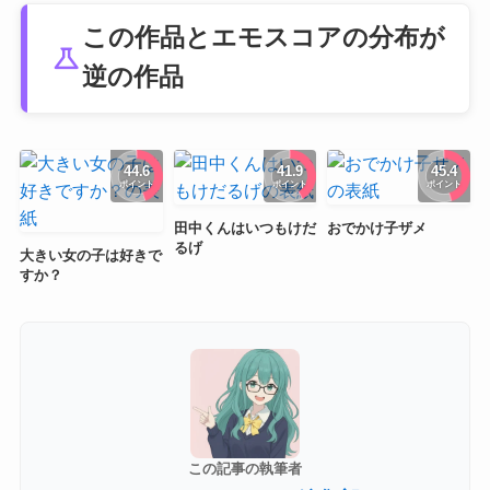
この作品とエモスコアの分布が
science
逆の作品
44.6
41.9
45.4
ポイント
ポイント
ポイント
田中くんはいつもけだ
おでかけ子ザメ
るげ
大きい女の子は好きで
すか？
この記事の執筆者