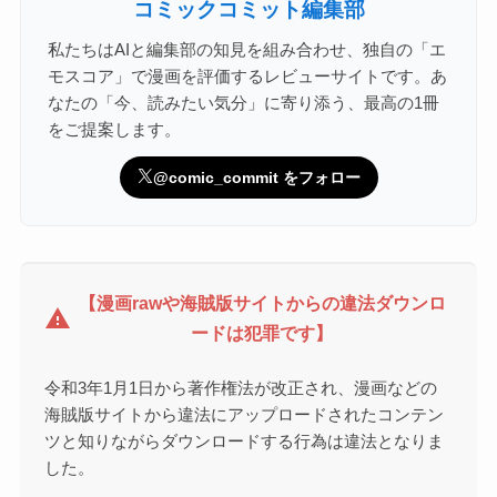
コミックコミット編集部
私たちはAIと編集部の知見を組み合わせ、独自の「エ
モスコア」で漫画を評価するレビューサイトです。あ
なたの「今、読みたい気分」に寄り添う、最高の1冊
をご提案します。
@comic_commit をフォロー
【漫画rawや海賊版サイトからの違法ダウンロ
warning
ードは犯罪です】
令和3年1月1日から著作権法が改正され、漫画などの
海賊版サイトから違法にアップロードされたコンテン
ツと知りながらダウンロードする行為は違法となりま
した。