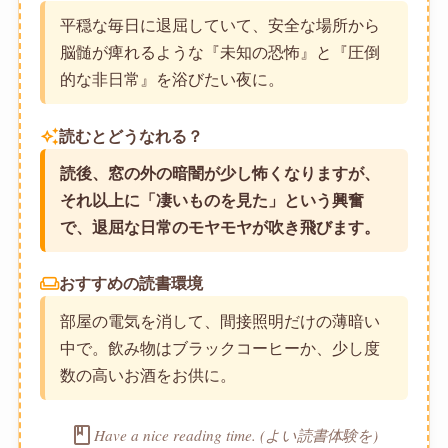
平穏な毎日に退屈していて、安全な場所から
脳髄が痺れるような『未知の恐怖』と『圧倒
的な非日常』を浴びたい夜に。
auto_awesome
読むとどうなれる？
読後、窓の外の暗闇が少し怖くなりますが、
それ以上に「凄いものを見た」という興奮
で、退屈な日常のモヤモヤが吹き飛びます。
weekend
おすすめの読書環境
部屋の電気を消して、間接照明だけの薄暗い
中で。飲み物はブラックコーヒーか、少し度
数の高いお酒をお供に。
book
Have a nice reading time. (よい読書体験を)