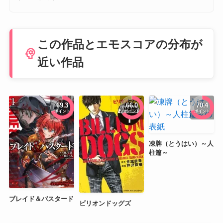
この作品とエモスコアの分布が
psychology
近い作品
69.3
66.0
70.4
ポイント
ポイント
ポイント
凍牌（とうはい）～人
柱篇～
ブレイド＆バスタード
ビリオンドッグズ