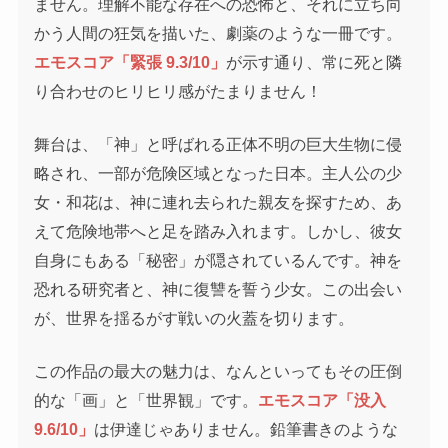
ません。理解不能な存在への恐怖と、それに立ち向
かう人間の狂気を描いた、劇薬のような一冊です。
エモスコア「緊張 9.3/10」
が示す通り、常に死と隣
り合わせのヒリヒリ感がたまりません！
舞台は、「神」と呼ばれる正体不明の巨大生物に侵
略され、一部が危険区域となった日本。主人公の少
女・和花は、神に連れ去られた親友を探すため、あ
えて危険地帯へと足を踏み入れます。しかし、彼女
自身にもある「秘密」が隠されているんです。神を
恐れる研究者と、神に復讐を誓う少女。この出会い
が、世界を揺るがす戦いの火蓋を切ります。
この作品の最大の魅力は、なんといってもその圧倒
的な「画」と「世界観」です。
エモスコア「没入
9.6/10」
は伊達じゃありません。鉛筆書きのような