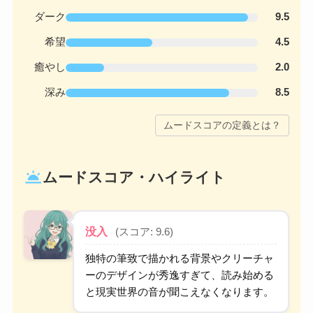
ダーク
9.5
希望
4.5
癒やし
2.0
深み
8.5
ムードスコアの定義とは？
wb_twilight
ムードスコア・ハイライト
没入
(スコア: 9.6)
独特の筆致で描かれる背景やクリーチャ
ーのデザインが秀逸すぎて、読み始める
と現実世界の音が聞こえなくなります。