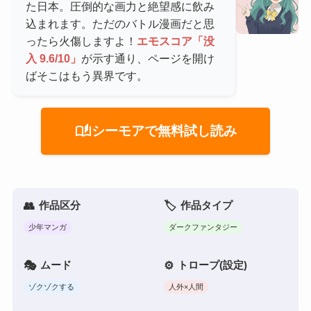
た日本。圧倒的な画力と絶望感に飲み
込まれます。ただのバトル漫画だと思
ったら火傷しますよ！
エモスコア「没
入 9.6/10」
が示す通り、ページを開け
ばそこはもう異界です。
auto_stories
シーモアで無料試し読み
作品区分
作品タイプ
少年マンガ
ダークファンタジー
ムード
トロープ(設定)
ゾクゾクする
人外×人間