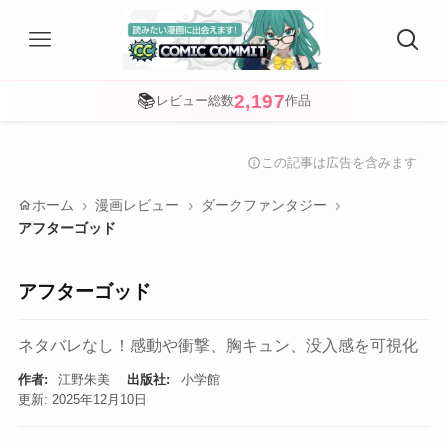
2,197
📚
レビュー総数
作品
この記事は広告を含みます
info
home
ホーム
漫画レビュー
ダークファンタジー
アフターゴッド
アフターゴッド
ネタバレなし！感動や衝撃、胸キュン、没入感を可視化
作者:
江野朱美
出版社:
小学館
更新: 2025年12月10日