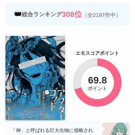
👑
308位
総合ランキング
（全2197作中）
エモスコアポイント
69.8
ポイント
「神」と呼ばれる巨大生物に侵略され