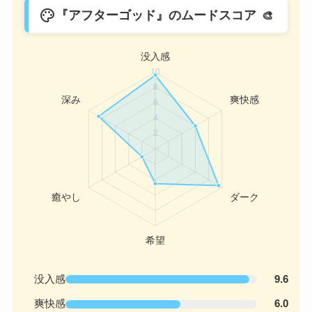
palette
『アフターゴッド』のムードスコア
没入感
9.6
爽快感
6.0