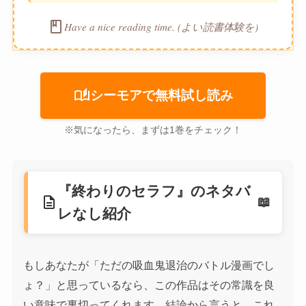
book
Have a nice reading time. (よい読書体験を)
auto_stories
シーモアで無料試し読み
※気になったら、まずは1巻をチェック！
『終わりのセラフ』のネタバ
description
レなし紹介
もしあなたが「ただの吸血鬼退治のバトル漫画でし
ょ？」と思っているなら、この作品はその常識を良
い意味で裏切ってくれます。結論から言うと、これ