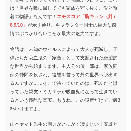
は「世界を敵に回してでも家族を守り抜く、愛と執
着の物語」なんです！
エモスコア「胸キュン（絆）
8.9/10」
が示す通り、キャラクター同士の巨大な感
情のぶつかり合いこそが最大の魅力ですよ。
物語は、未知のウイルスによって大人が死滅し、子
供たちが吸血鬼の「家畜」として支配された絶望的
な世界から始まります。主人公の優一郎は、家族同
然の仲間を殺され、復讐を誓って外の世界へ脱出す
るんですが……そこで待っていたのは、死んだと思
っていた親友・ミカエラが吸血鬼になって生きてい
るという残酷な真実。もうね、この設定だけでご飯3
杯いけますよ。
山本ヤマト先生の画力がとにかく凄まじい！廃墟と