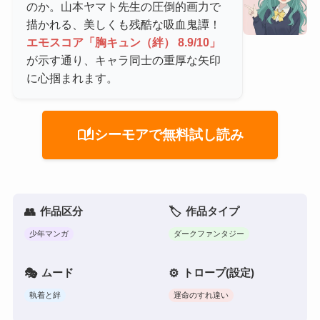
のか。山本ヤマト先生の圧倒的画力で
描かれる、美しくも残酷な吸血鬼譚！
エモスコア「胸キュン（絆） 8.9/10」
が示す通り、キャラ同士の重厚な矢印
に心掴まれます。
auto_stories
シーモアで無料試し読み
作品区分
作品タイプ
少年マンガ
ダークファンタジー
ムード
トロープ(設定)
執着と絆
運命のすれ違い