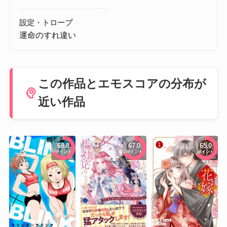
設定・トロープ
運命のすれ違い
この作品とエモスコアの分布が
psychology
近い作品
68.8
67.0
65.0
ポイント
ポイント
ポイント