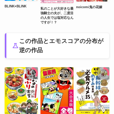
BLINK×BLINK
noicomi鬼の花嫁
私のことが大好きな最
強騎士の夫が、二度目
の人生では塩対応なん
ですが！？
この作品とエモスコアの分布が
science
逆の作品
35.1
37.3
31.9
ポイント
ポイント
ポイント