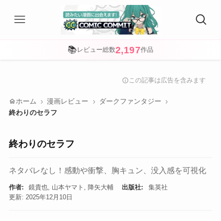
2,197
📚
レビュー総数
作品
この記事は広告を含みます
info
home
ホーム
漫画レビュー
ダークファンタジー
終わりのセラフ
終わりのセラフ
ネタバレなし！感動や衝撃、胸キュン、没入感を可視化
作者:
鏡貴也, 山本ヤマト, 降矢大輔
出版社:
集英社
更新: 2025年12月10日