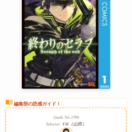
menu_book
編集部の読感ガイド！
Guide No.3766
Selector:
YM（山田）