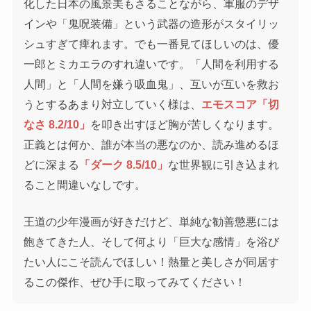
化した日本の風景美もさることながら、軍服のデザ
インや「鬼呪装備」という武器の造形がスタイリッ
シュすぎて痺れます。でも一番見てほしいのは、優
一郎とミカエラのすれ違いです。「人間を利用する
人間」と「人間を嫌う吸血鬼」、互いが互いを救お
うとするあまり対立していく様は、
エモスコア「切
なさ 8.2/10」
を叩き出すほど胸が苦しくなります。
正義とは何か、誰が本当の悪なのか、読み進めるほ
どに深まる
「ダーク 8.5/10」
な世界観に引き込まれ
ること間違いなしです。
王道の少年漫画が好きだけど、単純な勧善懲悪には
飽きてきた人、そして何より「巨大な感情」を浴び
たい人にこそ読んでほしい！熱量と美しさが同居す
るこの傑作、ぜひ手に取ってみてください！