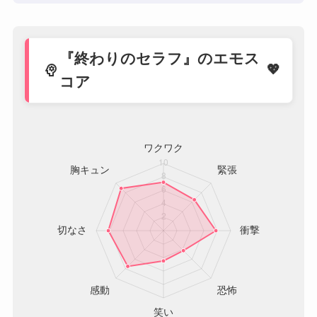
『終わりのセラフ』のエモス
psychology
コア