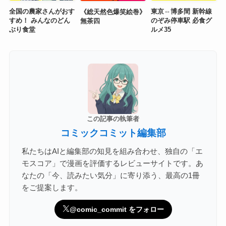
全国の農家さんがおす
東京⇔博多間 新幹線
《総天然色爆笑絵巻》
すめ！ みんなのどん
のぞみ停車駅 必食グ
無茶四
ぶり食堂
ルメ35
この記事の執筆者
コミックコミット編集部
私たちはAIと編集部の知見を組み合わせ、独自の「エ
モスコア」で漫画を評価するレビューサイトです。あ
なたの「今、読みたい気分」に寄り添う、最高の1冊
をご提案します。
@comic_commit をフォロー