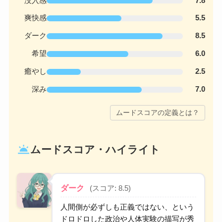
没入感
7.8
爽快感
5.5
ダーク
8.5
希望
6.0
癒やし
2.5
深み
7.0
ムードスコアの定義とは？
wb_twilight
ムードスコア・ハイライト
ダーク
(スコア: 8.5)
人間側が必ずしも正義ではない、という
ドロドロした政治や人体実験の描写が秀