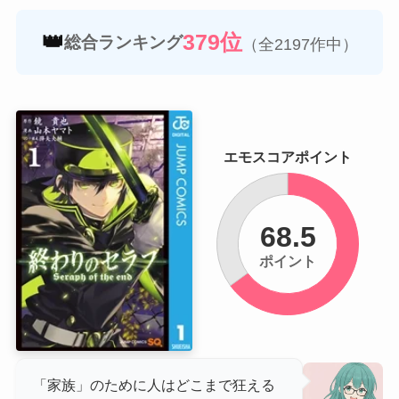
👑
379位
総合ランキング
（全2197作中）
エモスコアポイント
68.5
ポイント
「家族」のために人はどこまで狂える