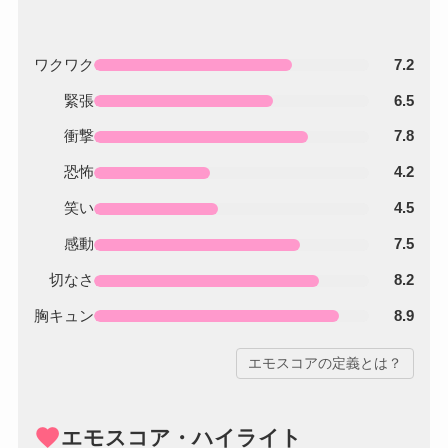
ワクワク
7.2
緊張
6.5
衝撃
7.8
恐怖
4.2
笑い
4.5
感動
7.5
切なさ
8.2
胸キュン
8.9
エモスコアの定義とは？
favorite
エモスコア・ハイライト