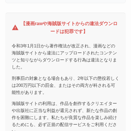
【漫画rawや海賊版サイトからの違法ダウンロ
warning
ードは犯罪です】
令和3年1月1日から著作権法が改正され、漫画などの
海賊版サイトから違法にアップロードされたコンテン
ツと知りながらダウンロードする行為は違法となりま
した。
刑事罰の対象となる場合もあり、2年以下の懲役若しく
は200万円以下の罰金、またはその両方が科される可
能性があります。
海賊版サイトの利用は、作品を創作するクリエイター
や出版社に正当な利益が還元されず、新たな作品の創
作を困難にします。私たちが良質な作品を楽しみ続け
るためにも、必ず正規の配信サービスをご利用くださ