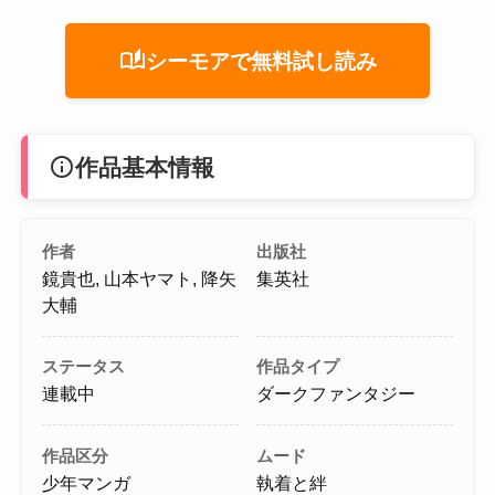
auto_stories
シーモアで無料試し読み
info
作品基本情報
作者
出版社
鏡貴也, 山本ヤマト, 降矢
集英社
大輔
ステータス
作品タイプ
連載中
ダークファンタジー
作品区分
ムード
少年マンガ
執着と絆