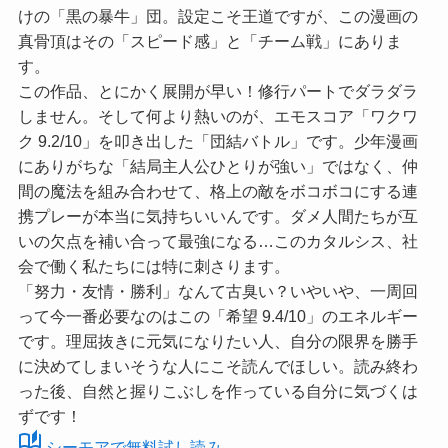
けの「黒の暴牛」団。設定こそ王道ですが、この漫画の
真骨頂はその「スピード感」と「チーム戦」にありま
す。
この作品、とにかく展開が早い！修行パートでダラダラ
しません。そして何より熱いのが、
エモスコア「ワクワ
ク 9.2/10」
を叩き出した「団結バトル」です。少年漫画
にありがちな「結局主人公ひとりが強い」ではなく、仲
間の魔法を組み合わせて、格上の敵をボコボコにする連
携プレーが本当に気持ちいいんです。ダメ人間たちが互
いの欠点を補い合って最強になる…このカタルシス、社
会で働く私たちには特に刺さります。
「努力・友情・勝利」なんて古臭い？いやいや、一周回
って今一番必要なのはこの
「希望 9.4/10」
のエネルギー
です。理屈抜きに元気になりたい人、自分の限界を勝手
に決めてしまいそうな人にこそ読んでほしい。読み終わ
った後、自然と握りこぶしを作っている自分に気づくは
ずです！
auto_stories
シーモアで無料試し読み