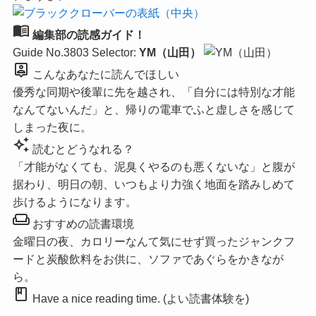
menu_book
編集部の読感ガイド！
Guide No.3803
Selector:
YM（山田）
person_pin
こんなあなたに読んでほしい
優秀な同期や後輩に先を越され、「自分には特別な才能
なんてないんだ」と、帰りの電車でふと虚しさを感じて
しまった夜に。
auto_awesome
読むとどうなれる？
「才能がなくても、泥臭くやるのも悪くないな」と腹が
据わり、明日の朝、いつもより力強く地面を踏みしめて
歩けるようになります。
weekend
おすすめの読書環境
金曜日の夜、カロリーなんて気にせず買ったジャンクフ
ードと炭酸飲料をお供に、ソファであぐらをかきなが
ら。
book
Have a nice reading time. (よい読書体験を)