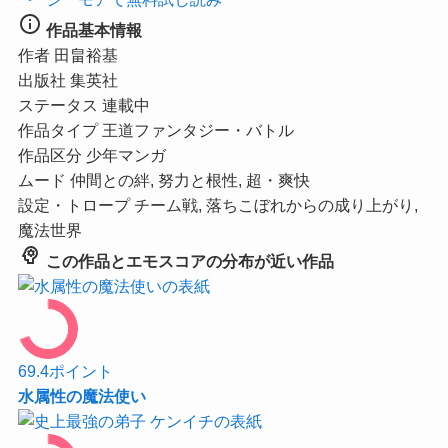
info
作品基本情報
作者
田畠裕基
出版社
集英社
ステータス
連載中
作品タイプ
王道ファンタジー・バトル
作品区分
少年マンガ
ムード
仲間との絆, 努力と根性, 超・爽快
設定・トロープ
チーム戦, 落ちこぼれからの成り上がり,
魔法世界
psychology
この作品とエモスコアの分布が近い作品
69.4
ポイント
水属性の魔法使い