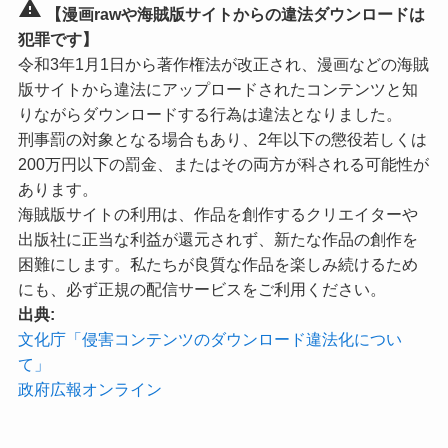
warning
【漫画rawや海賊版サイトからの違法ダウンロードは
犯罪です】
令和3年1月1日から著作権法が改正され、漫画などの海賊
版サイトから違法にアップロードされたコンテンツと知
りながらダウンロードする行為は違法となりました。
刑事罰の対象となる場合もあり、2年以下の懲役若しくは
200万円以下の罰金、またはその両方が科される可能性が
あります。
海賊版サイトの利用は、作品を創作するクリエイターや
出版社に正当な利益が還元されず、新たな作品の創作を
困難にします。私たちが良質な作品を楽しみ続けるため
にも、必ず正規の配信サービスをご利用ください。
出典:
文化庁「侵害コンテンツのダウンロード違法化につい
て」
政府広報オンライン