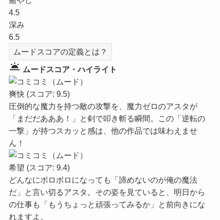
癒やし
4.5
深み
6.5
ムードスコアの定義とは？
wb_twilight
ムードスコア・ハイライト
爽快
(スコア: 9.5)
圧倒的な魔力を持つ敵の攻撃を、魔力ゼロのアスタが
「まだだあああ！」と剣で叩き斬る瞬間。この「逆転の
一撃」が持つスカッと感は、他の作品では味わえませ
ん！
希望
(スコア: 9.4)
どんなにボロボロになっても「諦めないのが俺の魔法
だ」と言い切るアスタ。その姿を見ていると、明日から
の仕事も「もうちょっと頑張ってみるか」と前向きにな
れますよ。