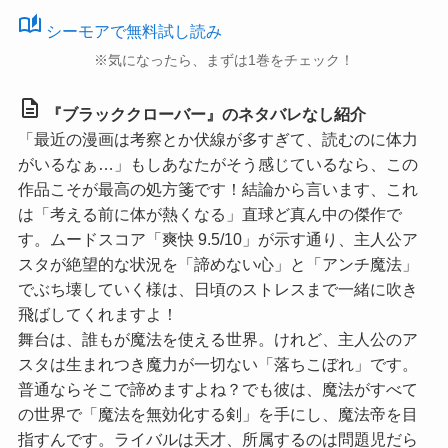
auto_stories
シーモアで無料試し読み
※気になったら、まずは1巻をチェック！
description
『ブラッククローバー』のネタバレなし紹介
「最近の漫画は考察とか伏線が多すぎて、読むのに体力
がいるなぁ…」もしあなたがそう感じているなら、この
作品こそが最高の処方箋です！結論から言います、これ
は「考える前に体が熱くなる」直球ど真ん中の傑作で
す。ムードスコア
「爽快 9.5/10」
が示す通り、主人公ア
スタが絶望的な状況を「諦めない心」と「アンチ魔法」
でぶち壊していく様は、日頃のストレスまで一緒に吹き
飛ばしてくれますよ！
舞台は、誰もが魔法を使える世界。けれど、主人公のア
スタは生まれつき魔力が一切ない「落ちこぼれ」です。
普通ならそこで諦めますよね？でも彼は、魔法がすべて
の世界で「魔法を無効化する剣」を手にし、魔法帝を目
指すんです。ライバルは天才、所属するのは問題児だら