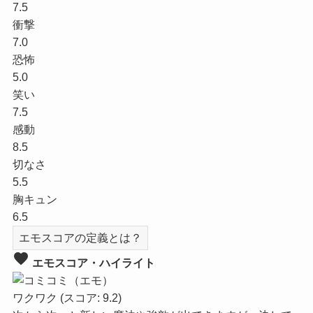
7.5
衝撃
7.0
恐怖
5.0
笑い
7.5
感動
8.5
切なさ
5.5
胸キュン
6.5
エモスコアの定義とは？
favorite
エモスコア・ハイライト
ワクワク
(スコア: 9.2)