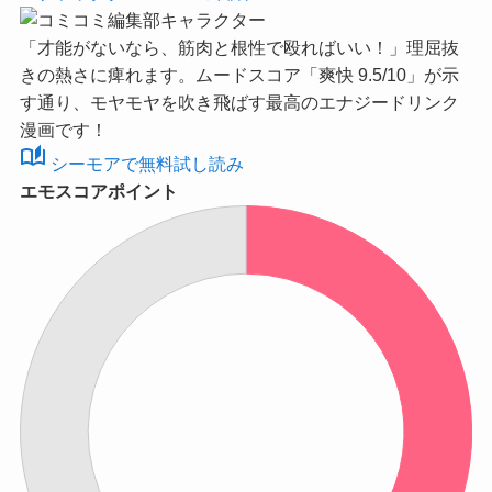
「才能がないなら、筋肉と根性で殴ればいい！」理屈抜
きの熱さに痺れます。ムードスコア
「爽快 9.5/10」
が示
す通り、モヤモヤを吹き飛ばす最高のエナジードリンク
漫画です！
auto_stories
シーモアで無料試し読み
エモスコアポイント