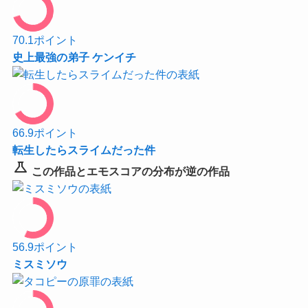
70.1
ポイント
史上最強の弟子 ケンイチ
66.9
ポイント
転生したらスライムだった件
science
この作品とエモスコアの分布が逆の作品
56.9
ポイント
ミスミソウ