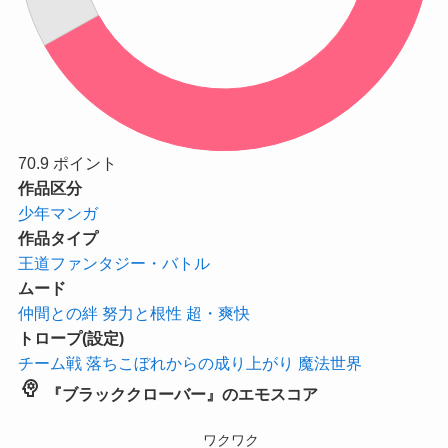
70.9
ポイント
作品区分
少年マンガ
作品タイプ
王道ファンタジー・バトル
ムード
仲間との絆
努力と根性
超・爽快
トロープ(設定)
チーム戦
落ちこぼれからの成り上がり
魔法世界
psychology
『ブラッククローバー』のエモスコア