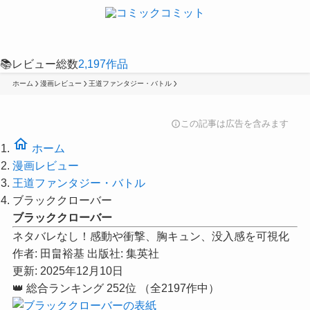
📚
レビュー総数
2,197
作品
ホーム
漫画レビュー
王道ファンタジー・バトル
この記事は広告を含みます
info
home
ホーム
漫画レビュー
王道ファンタジー・バトル
ブラッククローバー
ブラッククローバー
ネタバレなし！感動や衝撃、胸キュン、没入感を可視化
作者:
田畠裕基
出版社:
集英社
更新: 2025年12月10日
👑
総合ランキング
252位
（全2197作中）