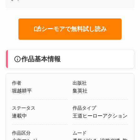
auto_stories
シーモアで無料試し読み
info
作品基本情報
作者
出版社
堀越耕平
集英社
ステータス
作品タイプ
連載中
王道ヒーローアクション
作品区分
ムード