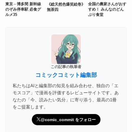
東京⇔博多間 新幹線
全国の農家さんがおす
《総天然色爆笑絵巻》
のぞみ停車駅 必食グ
すめ！ みんなのどん
無茶四
ルメ35
ぶり食堂
この記事の執筆者
コミックコミット編集部
私たちはAIと編集部の知見を組み合わせ、独自の「エ
モスコア」で漫画を評価するレビューサイトです。あ
なたの「今、読みたい気分」に寄り添う、最高の1冊
をご提案します。
@comic_commit をフォロー