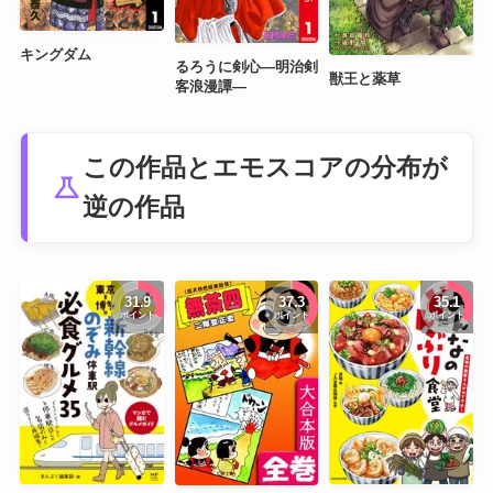
キングダム
るろうに剣心―明治剣
獣王と薬草
客浪漫譚―
この作品とエモスコアの分布が
science
逆の作品
31.9
37.3
35.1
ポイント
ポイント
ポイント