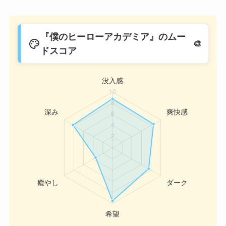
『僕のヒーローアカデミア』のムー
palette
ドスコア