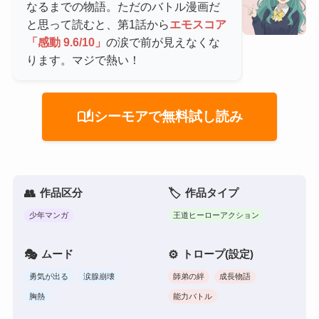
なるまでの物語。ただのバトル漫画だ
と思って読むと、第1話から
エモスコア
「感動 9.6/10」
の涙で前が見えなくな
ります。マジで熱い！
auto_stories
シーモアで無料試し読み
作品区分
作品タイプ
少年マンガ
王道ヒーローアクション
ムード
トロープ(設定)
勇気が出る
涙腺崩壊
師弟の絆
成長物語
胸熱
能力バトル