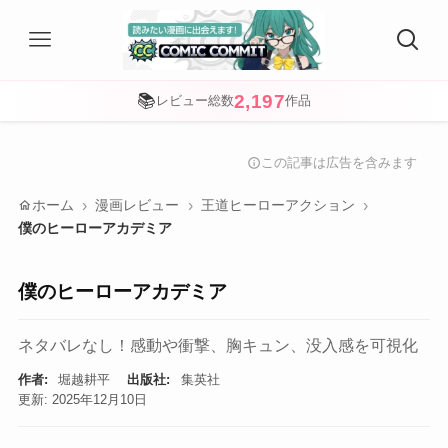
2,197
📚
レビュー総数
作品
この記事は広告を含みます
info
home
ホーム
漫画レビュー
王道ヒーローアクション
僕のヒーローアカデミア
僕のヒーローアカデミア
ネタバレなし！感動や衝撃、胸キュン、没入感を可視化
作者:
堀越耕平
出版社:
集英社
更新: 2025年12月10日