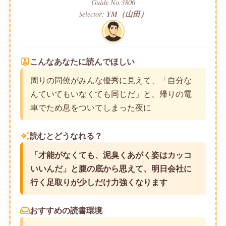
Guide No.3806
Selector:
YM（山田）
person_pin
こんなあなたに読んでほしい
周りの同僚がみんな優秀に見えて、「自分な
んていてもいなくても同じだ」と、帰りの電
車でため息をついてしまった夜に
auto_awesome
読むとどうなれる？
「才能がなくても、泥臭くあがく姿はカッコ
いいんだ」と腹の底から思えて、明日会社に
行く足取りが少しだけ力強くなります
weekend
おすすめの読書環境