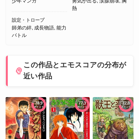
少年マンガ
勇気が出る, 涙腺崩壊, 胸
熱
設定・トロープ
師弟の絆, 成長物語, 能力
バトル
この作品とエモスコアの分布が
psychology
近い作品
78.9
77.3
72.8
ポイント
ポイント
ポイント