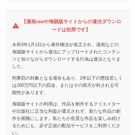
【漫画rawや海賊版サイトからの違法ダウンロ
warning
ードは犯罪です】
令和3年1月1日から著作権法が改正され、漫画などの
海賊版サイトから違法にアップロードされたコンテン
ツと知りながらダウンロードする行為は違法となりま
した。
刑事罰の対象となる場合もあり、2年以下の懲役若しく
は200万円以下の罰金、またはその両方が科される可
能性があります。
海賊版サイトの利用は、作品を創作するクリエイター
や出版社に正当な利益が還元されず、新たな作品の創
作を困難にします。私たちが良質な作品を楽しみ続け
るためにも、必ず正規の配信サービスをご利用くださ
い。