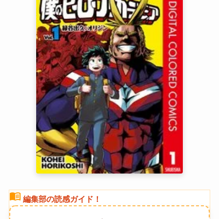
menu_book
編集部の読感ガイド！