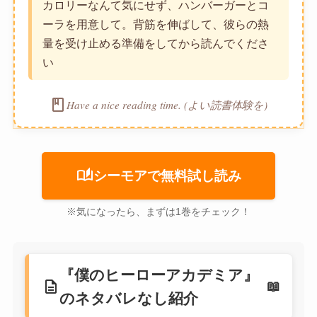
カロリーなんて気にせず、ハンバーガーとコ
ーラを用意して。背筋を伸ばして、彼らの熱
量を受け止める準備をしてから読んでくださ
い
book
Have a nice reading time. (よい読書体験を)
auto_stories
シーモアで無料試し読み
※気になったら、まずは1巻をチェック！
『僕のヒーローアカデミア』
description
のネタバレなし紹介