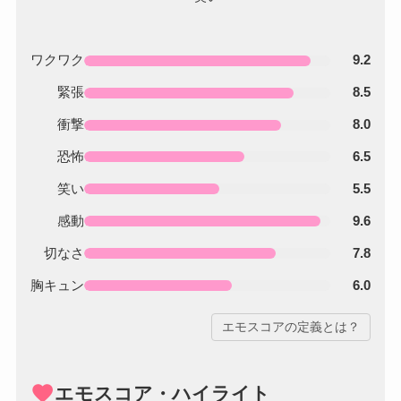
ワクワク
9.2
緊張
8.5
衝撃
8.0
恐怖
6.5
笑い
5.5
感動
9.6
切なさ
7.8
胸キュン
6.0
エモスコアの定義とは？
favorite
エモスコア・ハイライト