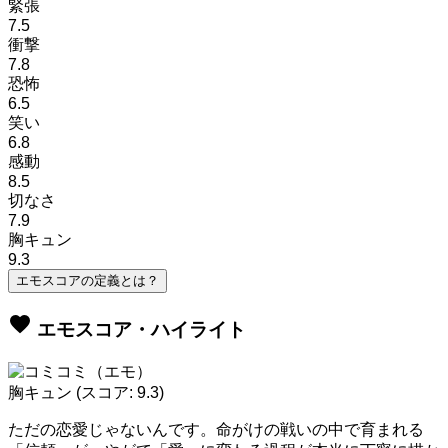
緊張
7.5
衝撃
7.8
恐怖
6.5
笑い
6.8
感動
8.5
切なさ
7.9
胸キュン
9.3
エモスコアの定義とは？
favorite
エモスコア・ハイライト
胸キュン
(スコア: 9.3)
ただの恋愛じゃないんです。命がけの戦いの中で育まれる