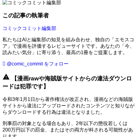
この記事の執筆者
コミックコミット編集部
私たちはAIと編集部の知見を組み合わせ、独自の「エモスコ
ア」で漫画を評価するレビューサイトです。あなたの「今、
読みたい気分」に寄り添う、最高の1冊をご提案します。
@comic_commit をフォロー
warning
【漫画rawや海賊版サイトからの違法ダウンロ
ードは犯罪です】
令和3年1月1日から著作権法が改正され、漫画などの海賊版
サイトから違法にアップロードされたコンテンツと知りなが
らダウンロードする行為は違法となりました。
刑事罰の対象となる場合もあり、2年以下の懲役若しくは
200万円以下の罰金、またはその両方が科される可能性があ
ります。