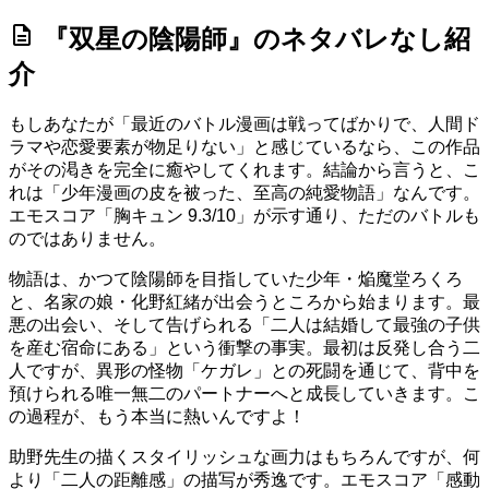
description
『双星の陰陽師』のネタバレなし紹
介
もしあなたが「最近のバトル漫画は戦ってばかりで、人間ド
ラマや恋愛要素が物足りない」と感じているなら、この作品
がその渇きを完全に癒やしてくれます。結論から言うと、こ
れは「少年漫画の皮を被った、至高の純愛物語」なんです。
エモスコア「胸キュン 9.3/10」
が示す通り、ただのバトルも
のではありません。
物語は、かつて陰陽師を目指していた少年・焔魔堂ろくろ
と、名家の娘・化野紅緒が出会うところから始まります。最
悪の出会い、そして告げられる「二人は結婚して最強の子供
を産む宿命にある」という衝撃の事実。最初は反発し合う二
人ですが、異形の怪物「ケガレ」との死闘を通じて、背中を
預けられる唯一無二のパートナーへと成長していきます。こ
の過程が、もう本当に熱いんですよ！
助野先生の描くスタイリッシュな画力はもちろんですが、何
より「二人の距離感」の描写が秀逸です。
エモスコア「感動