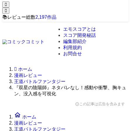
📚
レビュー総数
2,197
作品
エモスコアとは
スコア開発秘話
編集部紹介
利用規約
お問合せ
ホーム
漫画レビュー
王道バトルファンタジー
『双星の陰陽師』ネタバレなし！感動や衝撃、胸キュ
ン、没入感を可視化
この記事は広告を含みます
info
home
ホーム
漫画レビュー
王道バトルファンタジー