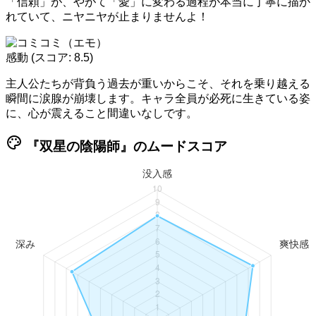
「信頼」が、やがて「愛」に変わる過程が本当に丁寧に描か
れていて、ニヤニヤが止まりませんよ！
感動
(スコア: 8.5)
主人公たちが背負う過去が重いからこそ、それを乗り越える
瞬間に涙腺が崩壊します。キャラ全員が必死に生きている姿
に、心が震えること間違いなしです。
palette
『双星の陰陽師』のムードスコア