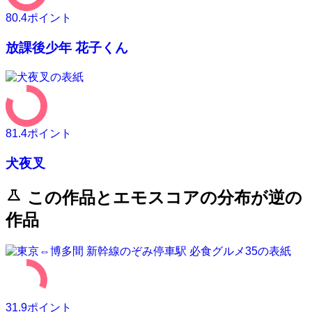
80.4
ポイント
放課後少年 花子くん
81.4
ポイント
犬夜叉
science
この作品とエモスコアの分布が逆の
作品
31.9
ポイント