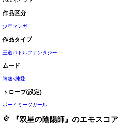
78.1
ポイント
作品区分
少年マンガ
作品タイプ
王道バトルファンタジー
ムード
胸熱×純愛
トロープ(設定)
ボーイミーツガール
psychology
『双星の陰陽師』のエモスコア