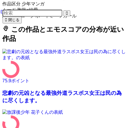
作品区分
少年マンガ
ムード
胸熱×純愛
設定・トロープ
ボーイミーツガール
閉じる
psychology
この作品とエモスコアの分布が近い
作品
75.9
ポイント
悲劇の元凶となる最強外道ラスボス女王は民の為
に尽くします。