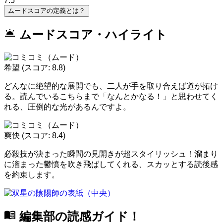
7.5
ムードスコアの定義とは？
wb_twilight
ムードスコア・ハイライト
希望
(スコア: 8.8)
どんなに絶望的な展開でも、二人が手を取り合えば道が拓け
る。読んでいるこちらまで「なんとかなる！」と思わせてく
れる、圧倒的な光があるんですよ。
爽快
(スコア: 8.4)
必殺技が決まった瞬間の見開きが超スタイリッシュ！溜まり
に溜まった鬱憤を吹き飛ばしてくれる、スカッとする読後感
を約束します。
menu_book
編集部の読感ガイド！