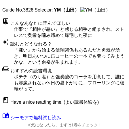
Guide No.3826
Selector:
YM（山田）
person_pin
こんなあなたに読んでほしい
仕事で『相性が悪い』と感じる相手と組まされ、スト
レスで奥歯を噛み締めて帰宅した夜に
auto_awesome
読むとどうなれる？
『嫌い』から始まる信頼関係もあるんだと勇気が湧
き、明日あいつに缶コーヒーの一本でも奢ってみよう
かな、という余裕が生まれます。
weekend
おすすめの読書環境
ポテチ（のり塩）と強炭酸のコーラを用意して、誰に
も邪魔されない休日の昼下がりに、フローリングに寝
転がって。
book
Have a nice reading time. (よい読書体験を)
auto_stories
シーモアで無料試し読み
※気になったら、まずは1巻をチェック！