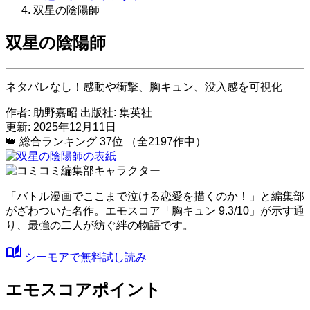
双星の陰陽師
双星の陰陽師
ネタバレなし！感動や衝撃、胸キュン、没入感を可視化
作者:
助野嘉昭
出版社:
集英社
更新: 2025年12月11日
👑
総合ランキング
37位
（全2197作中）
「バトル漫画でここまで泣ける恋愛を描くのか！」と編集部
がざわついた名作。
エモスコア「胸キュン 9.3/10」
が示す通
り、最強の二人が紡ぐ絆の物語です。
auto_stories
シーモアで無料試し読み
エモスコアポイント