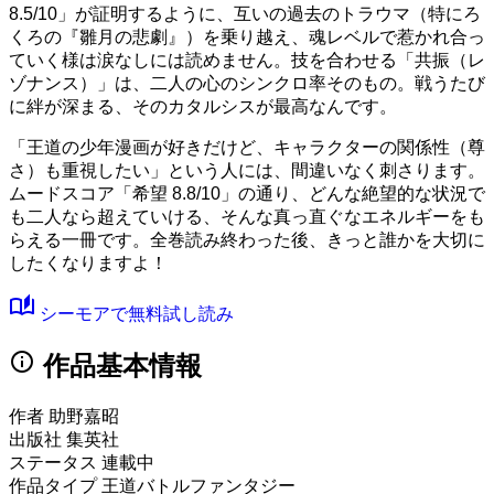
8.5/10」
が証明するように、互いの過去のトラウマ（特にろ
くろの『雛月の悲劇』）を乗り越え、魂レベルで惹かれ合っ
ていく様は涙なしには読めません。技を合わせる「共振（レ
ゾナンス）」は、二人の心のシンクロ率そのもの。戦うたび
に絆が深まる、そのカタルシスが最高なんです。
「王道の少年漫画が好きだけど、キャラクターの関係性（尊
さ）も重視したい」という人には、間違いなく刺さります。
ムードスコア
「希望 8.8/10」
の通り、どんな絶望的な状況で
も二人なら超えていける、そんな真っ直ぐなエネルギーをも
らえる一冊です。全巻読み終わった後、きっと誰かを大切に
したくなりますよ！
auto_stories
シーモアで無料試し読み
info
作品基本情報
作者
助野嘉昭
出版社
集英社
ステータス
連載中
作品タイプ
王道バトルファンタジー