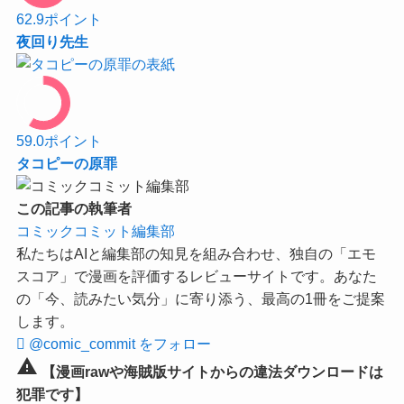
62.9
ポイント
夜回り先生
59.0
ポイント
タコピーの原罪
この記事の執筆者
コミックコミット編集部
私たちはAIと編集部の知見を組み合わせ、独自の「エモ
スコア」で漫画を評価するレビューサイトです。あなた
の「今、読みたい気分」に寄り添う、最高の1冊をご提案
します。
@comic_commit をフォロー
warning
【漫画rawや海賊版サイトからの違法ダウンロードは
犯罪です】