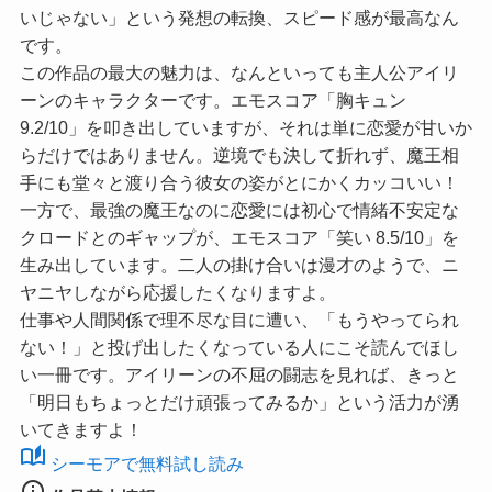
いじゃない」という発想の転換、スピード感が最高なん
です。
この作品の最大の魅力は、なんといっても主人公アイリ
ーンのキャラクターです。
エモスコア「胸キュン
9.2/10」
を叩き出していますが、それは単に恋愛が甘いか
らだけではありません。逆境でも決して折れず、魔王相
手にも堂々と渡り合う彼女の姿がとにかくカッコいい！
一方で、最強の魔王なのに恋愛には初心で情緒不安定な
クロードとのギャップが、
エモスコア「笑い 8.5/10」
を
生み出しています。二人の掛け合いは漫才のようで、ニ
ヤニヤしながら応援したくなりますよ。
仕事や人間関係で理不尽な目に遭い、「もうやってられ
ない！」と投げ出したくなっている人にこそ読んでほし
い一冊です。アイリーンの不屈の闘志を見れば、きっと
「明日もちょっとだけ頑張ってみるか」という活力が湧
いてきますよ！
auto_stories
シーモアで無料試し読み
info