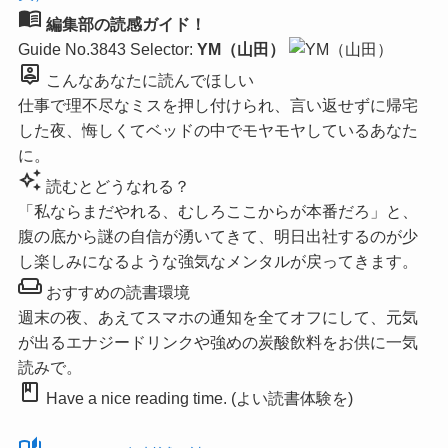
menu_book
編集部の読感ガイド！
Guide No.3843
Selector:
YM（山田）
person_pin
こんなあなたに読んでほしい
仕事で理不尽なミスを押し付けられ、言い返せずに帰宅
した夜、悔しくてベッドの中でモヤモヤしているあなた
に。
auto_awesome
読むとどうなれる？
「私ならまだやれる、むしろここからが本番だろ」と、
腹の底から謎の自信が湧いてきて、明日出社するのが少
し楽しみになるような強気なメンタルが戻ってきます。
weekend
おすすめの読書環境
週末の夜、あえてスマホの通知を全てオフにして、元気
が出るエナジードリンクや強めの炭酸飲料をお供に一気
読みで。
book
Have a nice reading time. (よい読書体験を)
auto_stories