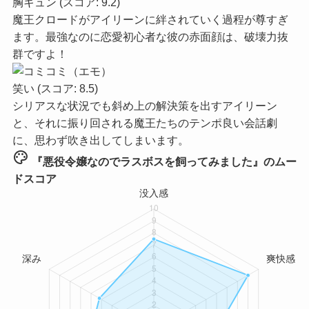
胸キュン
(スコア: 9.2)
魔王クロードがアイリーンに絆されていく過程が尊すぎ
ます。最強なのに恋愛初心者な彼の赤面顔は、破壊力抜
群ですよ！
笑い
(スコア: 8.5)
シリアスな状況でも斜め上の解決策を出すアイリーン
と、それに振り回される魔王たちのテンポ良い会話劇
に、思わず吹き出してしまいます。
palette
『悪役令嬢なのでラスボスを飼ってみました』のムー
ドスコア