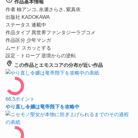
作品基本情報
作者
柚アンコ, 永瀬さらさ, 紫真依
出版社
KADOKAWA
ステータス
連載中
作品タイプ
異世界ファンタジーラブコメ
作品区分
少年マンガ
ムード
スカッとする
設定・トロープ
逆境からの逆転
psychology
この作品とエモスコアの分布が近い作品
66.3
ポイント
やり直し令嬢は竜帝陛下を攻略中