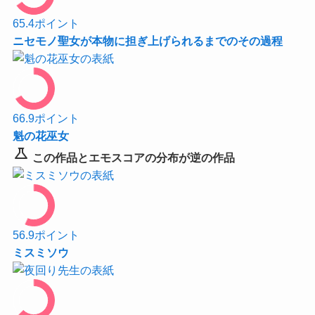
65.4
ポイント
ニセモノ聖女が本物に担ぎ上げられるまでのその過程
66.9
ポイント
魁の花巫女
science
この作品とエモスコアの分布が逆の作品
56.9
ポイント
ミスミソウ