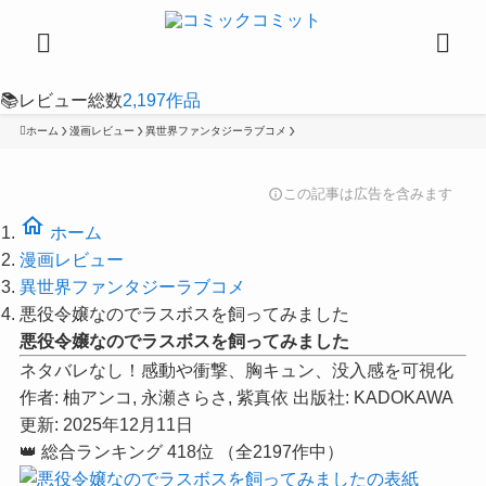
📚
レビュー総数
2,197
作品
ホーム
漫画レビュー
異世界ファンタジーラブコメ
この記事は広告を含みます
info
home
ホーム
漫画レビュー
異世界ファンタジーラブコメ
悪役令嬢なのでラスボスを飼ってみました
悪役令嬢なのでラスボスを飼ってみました
ネタバレなし！感動や衝撃、胸キュン、没入感を可視化
作者:
柚アンコ, 永瀬さらさ, 紫真依
出版社:
KADOKAWA
更新: 2025年12月11日
👑
総合ランキング
418位
（全2197作中）