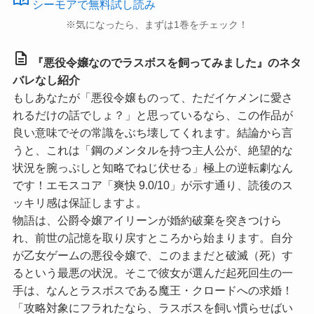
シーモアで無料試し読み
※気になったら、まずは1巻をチェック！
description
『悪役令嬢なのでラスボスを飼ってみました』のネタ
バレなし紹介
もしあなたが「悪役令嬢ものって、ただイケメンに愛さ
れるだけの話でしょ？」と思っているなら、この作品が
良い意味でその常識をぶち壊してくれます。結論から言
うと、これは「鋼のメンタルを持つ主人公が、絶望的な
状況を腕っぷしと知略でねじ伏せる」極上の逆転劇なん
です！
エモスコア「爽快 9.0/10」
が示す通り、読後のス
ッキリ感は保証しますよ。
物語は、公爵令嬢アイリーンが婚約破棄を突きつけら
れ、前世の記憶を取り戻すところから始まります。自分
が乙女ゲームの悪役令嬢で、このままだと破滅（死）す
るという最悪の状況。そこで彼女が選んだ起死回生の一
手は、なんとラスボスである魔王・クロードへの求婚！
「攻略対象にフラれたなら、ラスボスを飼い慣らせばい