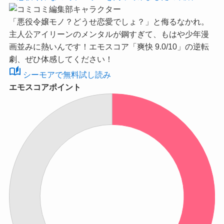
「悪役令嬢モノ？どうせ恋愛でしょ？」と侮るなかれ。
主人公アイリーンのメンタルが鋼すぎて、もはや少年漫
画並みに熱いんです！
エモスコア「爽快 9.0/10」
の逆転
劇、ぜひ体感してください！
auto_stories
シーモアで無料試し読み
エモスコアポイント