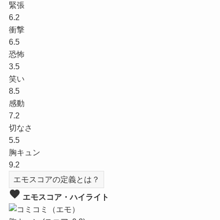
緊張
6.2
衝撃
6.5
恐怖
3.5
笑い
8.5
感動
7.2
切なさ
5.5
胸キュン
9.2
エモスコアの定義とは？
favorite
エモスコア・ハイライト