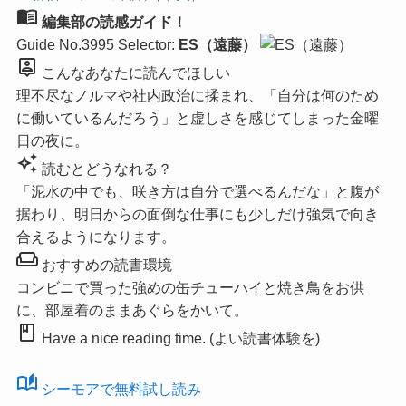
menu_book
編集部の読感ガイド！
Guide No.3995
Selector:
ES（遠藤）
person_pin
こんなあなたに読んでほしい
理不尽なノルマや社内政治に揉まれ、「自分は何のため
に働いているんだろう」と虚しさを感じてしまった金曜
日の夜に。
auto_awesome
読むとどうなれる？
「泥水の中でも、咲き方は自分で選べるんだな」と腹が
据わり、明日からの面倒な仕事にも少しだけ強気で向き
合えるようになります。
weekend
おすすめの読書環境
コンビニで買った強めの缶チューハイと焼き鳥をお供
に、部屋着のままあぐらをかいて。
book
Have a nice reading time. (よい読書体験を)
auto_stories
シーモアで無料試し読み