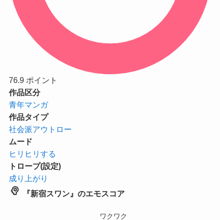
76.9
ポイント
作品区分
青年マンガ
作品タイプ
社会派アウトロー
ムード
ヒリヒリする
トロープ(設定)
成り上がり
psychology
『新宿スワン』のエモスコア