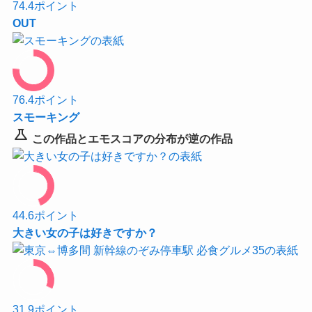
74.4
ポイント
OUT
76.4
ポイント
スモーキング
science
この作品とエモスコアの分布が逆の作品
44.6
ポイント
大きい女の子は好きですか？
31.9
ポイント