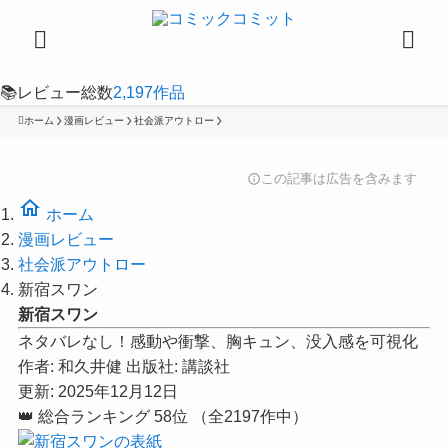
📚
レビュー総数
2,197
作品
ホーム
漫画レビュー
社会派アウトロー
この記事は広告を含みます
info
home
ホーム
漫画レビュー
社会派アウトロー
新宿スワン
新宿スワン
ネタバレなし！感動や衝撃、胸キュン、没入感を可視化
作者:
和久井健
出版社:
講談社
更新: 2025年12月12日
👑
総合ランキング
58位
（全2197作中）