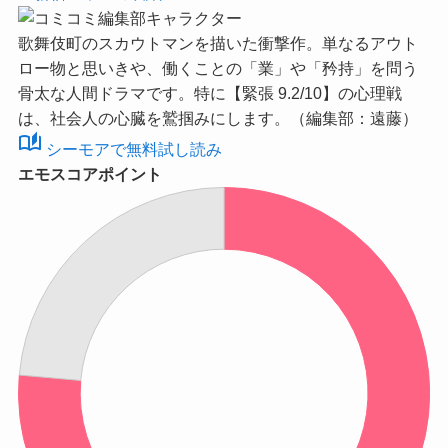
歌舞伎町のスカウトマンを描いた衝撃作。単なるアウト
ロー物と思いきや、働くことの「業」や「矜持」を問う
骨太な人間ドラマです。特に【緊張 9.2/10】の心理戦
は、社会人の心臓を鷲掴みにします。（編集部：遠藤）
auto_stories
シーモアで無料試し読み
エモスコアポイント