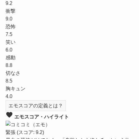
9.2
衝撃
9.0
恐怖
7.5
笑い
6.0
感動
8.8
切なさ
8.5
胸キュン
4.0
エモスコアの定義とは？
favorite
エモスコア・ハイライト
緊張
(スコア: 9.2)