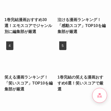
1巻完結漫画おすすめ30
泣ける漫画ランキング！
選！エモスコアでジャンル
「感動スコア」TOP10を編
別に編集部が厳選
集部が厳選
笑える漫画ランキング！
1巻完結の笑える漫画おす
「笑いスコア」TOP10を編
すめ6選！笑いスコアで厳
集部が厳選
選
list
目次