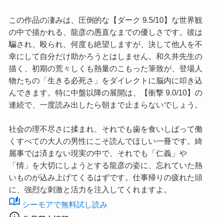
この作品の凄みは、圧倒的な【ダーク 9.5/10】な世界観
の中で描かれる、龍彦の愚直なまでの優しさです。彼は
騙され、殴られ、何度も絶望しますが、決して他人を不
幸にして自分だけ助かろうとはしません。和久井先生の
描く、初期の荒々しくも熱量のこもった筆致が、登場人
物たちの「生きる必死さ」をダイレクトに脳内に叩き込
んできます。特に中盤以降の展開は、【衝撃 9.0/10】の
連続で、一度読み出したら朝まで止まらないでしょう。
社会の理不尽さに揉まれ、それでも歯を食いしばって働
くすべての大人の男性にこそ読んでほしい一冊です。綺
麗事では済まない現実の中で、それでも「仁義」や
「情」を大切にしようとする龍彦の姿に、忘れていた熱
いものが込み上げてくるはずです。仕事帰りの疲れた頭
に、強烈な刺激と活力を注入してくれますよ。
auto_stories
シーモアで無料試し読み
info