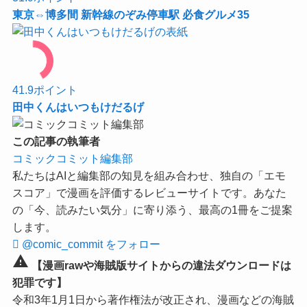
東京⇔博多間 新幹線のぞみ停車駅 必食グルメ35
41.9
ポイント
田中くんはいつもけだるげ
この記事の執筆者
コミックコミット編集部
私たちはAIと編集部の知見を組み合わせ、独自の「エモ
スコア」で漫画を評価するレビューサイトです。あなた
の「今、読みたい気分」に寄り添う、最高の1冊をご提案
します。
@comic_commit をフォロー
warning
【漫画rawや海賊版サイトからの違法ダウンロードは
犯罪です】
令和3年1月1日から著作権法が改正され、漫画などの海賊