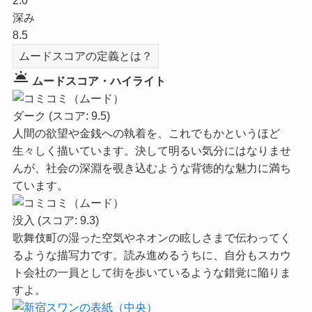
2.0
深み
8.5
ムードスコアの定義とは？
wb_twilight
ムードスコア・ハイライト
ダーク
(スコア: 9.5)
人間の欲望や金銭への執着を、これでもかというほど
生々しく描いています。決して明るい気分にはなりませ
んが、社会の深淵を覗き込むような背徳的な魅力に満ち
ています。
没入
(スコア: 9.3)
歌舞伎町の湿った空気やネオンの眩しさまで伝わってく
るような描写力です。読み進めるうちに、自分もスカウ
ト会社の一員として街を歩いているような錯覚に陥りま
すよ。