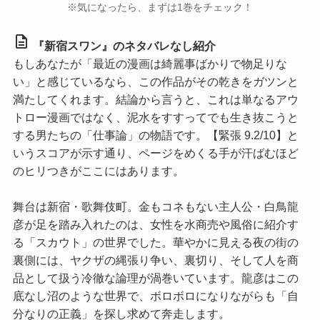
※気になったら、まずは1巻をチェック！
description
『新宿スワン』のネタバレなし紹介
もしあなたが「最近の漫画は綺麗事ばかりで物足りな
い」と感じているなら、この作品がその乾きをガツンと
満たしてくれます。結論から言うと、これは単なるアウ
トロー漫画ではなく、泥水をすすってでも生き抜こうと
する男たちの「仕事論」の物語です。【緊張 9.2/10】と
いうスコアが示す通り、ページをめくる手が汗ばむほど
のヒリつきがここにはあります。
舞台は新宿・歌舞伎町。金もコネもない主人公・白鳥龍
彦が足を踏み入れたのは、女性を水商売や風俗に紹介す
る「スカウト」の世界でした。華やかに見える夜の街の
裏側には、ヤクザの縄張り争い、裏切り、そして人を商
品として扱う冷徹な論理が渦巻いています。龍彦はこの
底なし沼のような世界で、ボロボロになりながらも「自
分なりの正義」を探し求めて奔走します。