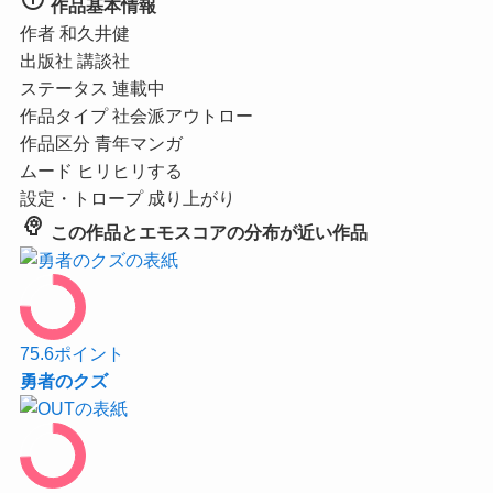
作品基本情報
作者
和久井健
出版社
講談社
ステータス
連載中
作品タイプ
社会派アウトロー
作品区分
青年マンガ
ムード
ヒリヒリする
設定・トロープ
成り上がり
psychology
この作品とエモスコアの分布が近い作品
75.6
ポイント
勇者のクズ