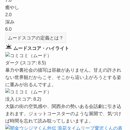
7.0
癒やし
2.0
深み
6.0
ムードスコアの定義とは？
wb_twilight
ムードスコア・ハイライト
ダーク
(スコア: 8.5)
暴力や裏社会の描写は容赦がありません。甘えの許され
ない世界観だからこそ、そこから這い上がろうとする姿
に重みが出るんですよ。
没入
(スコア: 8.2)
大阪の街の空気感や、関西弁の勢いある会話劇に引き込
まれます。ジェットコースターのような展開で、気づけ
ば時間を忘れて読み耽ってしまいますよ。