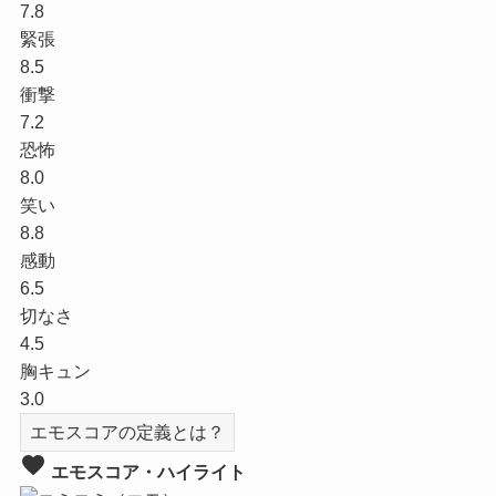
7.8
緊張
8.5
衝撃
7.2
恐怖
8.0
笑い
8.8
感動
6.5
切なさ
4.5
胸キュン
3.0
エモスコアの定義とは？
favorite
エモスコア・ハイライト