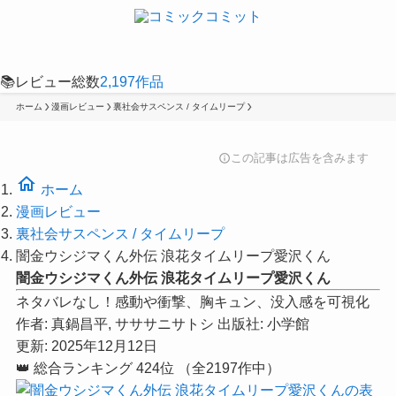
📚
レビュー総数
2,197
作品
ホーム
漫画レビュー
裏社会サスペンス / タイムリープ
この記事は広告を含みます
info
home
ホーム
漫画レビュー
裏社会サスペンス / タイムリープ
闇金ウシジマくん外伝 浪花タイムリープ愛沢くん
闇金ウシジマくん外伝 浪花タイムリープ愛沢くん
ネタバレなし！感動や衝撃、胸キュン、没入感を可視化
作者:
真鍋昌平, サササニサトシ
出版社:
小学館
更新: 2025年12月12日
👑
総合ランキング
424位
（全2197作中）