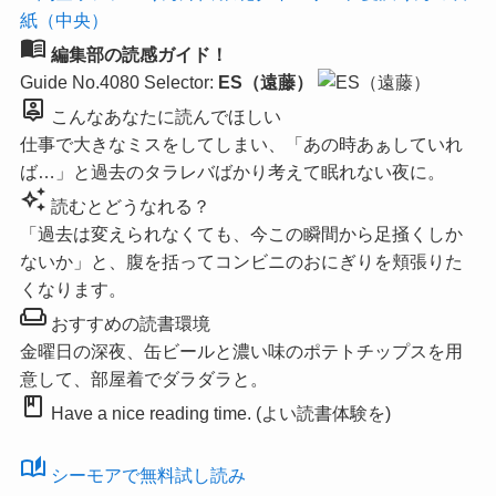
menu_book
編集部の読感ガイド！
Guide No.4080
Selector:
ES（遠藤）
person_pin
こんなあなたに読んでほしい
仕事で大きなミスをしてしまい、「あの時あぁしていれ
ば…」と過去のタラレバばかり考えて眠れない夜に。
auto_awesome
読むとどうなれる？
「過去は変えられなくても、今この瞬間から足掻くしか
ないか」と、腹を括ってコンビニのおにぎりを頬張りた
くなります。
weekend
おすすめの読書環境
金曜日の深夜、缶ビールと濃い味のポテトチップスを用
意して、部屋着でダラダラと。
book
Have a nice reading time. (よい読書体験を)
auto_stories
シーモアで無料試し読み