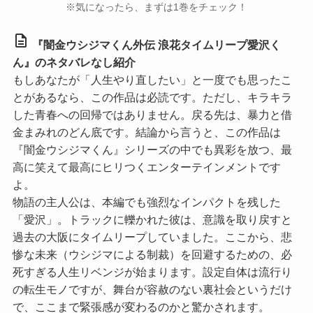
※気になったら、まずは1巻をチェック！
description
『闇金ウシジマくん外伝 浪花タイムリープ愛沢く
ん』のネタバレなし紹介
もしあなたが「人生やり直したい」と一度でも思ったこ
とがあるなら、この作品は必読です。ただし、キラキラ
した青春への回帰ではありません。戻る先は、暴力と借
金まみれのどん底です。結論から言うと、この作品は
『闇金ウシジマくん』シリーズの中でも異彩を放つ、最
高に笑えて最高にヒリつくエンターテインメントです
よ。
物語の主人公は、本編でも強烈なインパクトを残した
「愛沢」。トラックに轢かれた彼は、意識を取り戻すと
過去の大阪にタイムリープしていました。ここから、悲
惨な未来（ウシジマによる制裁）を回避するための、必
死すぎる人生リベンジが始まります。設定自体は流行り
の転生モノですが、舞台が容赦のない裏社会というだけ
で、ここまで緊張感が変わるのかと驚かされます。