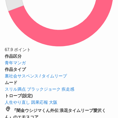
67.9
ポイント
作品区分
青年マンガ
作品タイプ
裏社会サスペンス / タイムリープ
ムード
スリル満点
ブラックジョーク
疾走感
トロープ(設定)
人生やり直し
因果応報
大阪
psychology
『闇金ウシジマくん外伝 浪花タイムリープ愛沢く
ん』のエモスコア