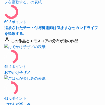
69.3
ポイント
追放されたチート付与魔術師は気ままなセカンドライフ
を謳歌する。
science
この作品とエモスコアの分布が逆の作品
45.4
ポイント
おでかけ子ザメ
41.6
ポイント
ごはんが楽しみ