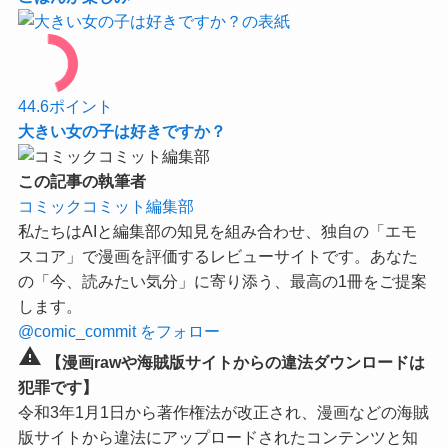
44.6
ポイント
大きい女の子は好きですか？
この記事の執筆者
コミックコミット編集部
私たちはAIと編集部の知見を組み合わせ、独自の「エモ
スコア」で漫画を評価するレビューサイトです。あなた
の「今、読みたい気分」に寄り添う、最高の1冊をご提案
します。
@comic_commit をフォロー
warning
【漫画rawや海賊版サイトからの違法ダウンロードは
犯罪です】
令和3年1月1日から著作権法が改正され、漫画などの海賊
版サイトから違法にアップロードされたコンテンツと知