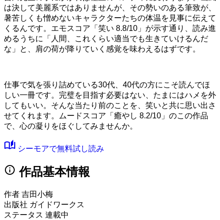
は決して美麗系ではありませんが、その勢いのある筆致が、
暑苦しくも憎めないキャラクターたちの体温を見事に伝えて
くるんです。
エモスコア「笑い 8.8/10」
が示す通り、読み進
めるうちに「人間、これくらい適当でも生きていけるんだ
な」と、肩の荷が降りていく感覚を味わえるはずです。
仕事で気を張り詰めている30代、40代の方にこそ読んでほ
しい一冊です。完璧を目指す必要はない、たまにはハメを外
してもいい。そんな当たり前のことを、笑いと共に思い出さ
せてくれます。ムードスコア
「癒やし 8.2/10」
のこの作品
で、心の凝りをほぐしてみませんか。
auto_stories
シーモアで無料試し読み
info
作品基本情報
作者
吉田小梅
出版社
ガイドワークス
ステータス
連載中