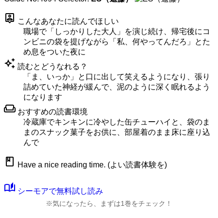
person_pin
こんなあなたに読んでほしい
職場で「しっかりした大人」を演じ続け、帰宅後にコ
ンビニの袋を提げながら「私、何やってんだろ」とた
め息をついた夜に
auto_awesome
読むとどうなれる？
「ま、いっか」と口に出して笑えるようになり、張り
詰めていた神経が緩んで、泥のように深く眠れるよう
になります
weekend
おすすめの読書環境
冷蔵庫でキンキンに冷やした缶チューハイと、袋のま
まのスナック菓子をお供に、部屋着のまま床に座り込
んで
book
Have a nice reading time. (よい読書体験を)
auto_stories
シーモアで無料試し読み
※気になったら、まずは1巻をチェック！