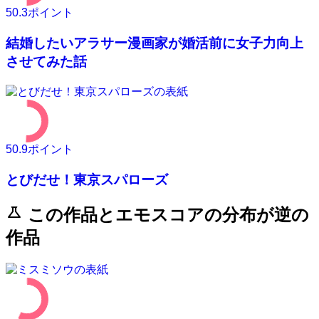
50.3
ポイント
結婚したいアラサー漫画家が婚活前に女子力向上
させてみた話
50.9
ポイント
とびだせ！東京スパローズ
science
この作品とエモスコアの分布が逆の
作品