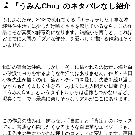
description
『うみんChu』のネタバレなし紹介
もしあなたが、SNSで流れてくる「キラキラした丁寧な沖
縄移住生活」に少しだけ嘘くささを感じているなら、この作
品こそが真実の解毒剤になります。結論から言うと、これほ
どまでに人間の「ダメな部分」を愛おしく描ける作家はそう
いません。
物語の舞台は沖縄。しかし、そこに描かれるのは青い海と白
い砂浜でヨガをするような生活ではありません。作者・吉田
小梅先生が描くのは、酒とパチンコを愛し、失敗を繰り返し
ながらもたくましく生きる、あまりにも人間臭い日常です。
「うみんChu」というタイトルからは想像もつかないほど、
泥臭くて、でも最高に楽しそうなリアルがここにあります。
この作品の凄みは、飾らない「自虐」と「肯定」のバランス
です。普通なら隠したくなるような自堕落なエピソードも、
吉田先生の手にかかれば極上のコメディに変わります。画風