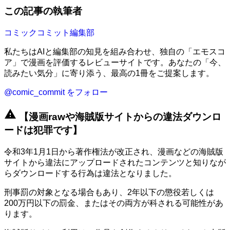
この記事の執筆者
コミックコミット編集部
私たちはAIと編集部の知見を組み合わせ、独自の「エモスコ
ア」で漫画を評価するレビューサイトです。あなたの「今、
読みたい気分」に寄り添う、最高の1冊をご提案します。
@comic_commit をフォロー
warning
【漫画rawや海賊版サイトからの違法ダウンロ
ードは犯罪です】
令和3年1月1日から著作権法が改正され、漫画などの海賊版
サイトから違法にアップロードされたコンテンツと知りなが
らダウンロードする行為は違法となりました。
刑事罰の対象となる場合もあり、2年以下の懲役若しくは
200万円以下の罰金、またはその両方が科される可能性があ
ります。