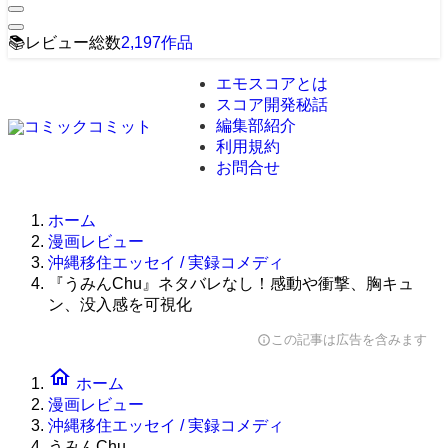
📚
レビュー総数
2,197
作品
エモスコアとは
スコア開発秘話
編集部紹介
利用規約
お問合せ
ホーム
漫画レビュー
沖縄移住エッセイ / 実録コメディ
『うみんChu』ネタバレなし！感動や衝撃、胸キュ
ン、没入感を可視化
この記事は広告を含みます
info
home
ホーム
漫画レビュー
沖縄移住エッセイ / 実録コメディ
うみんChu