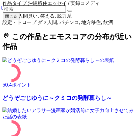
作品タイプ
沖縄移住エッセイ / 実録コメディ
作品区分
青年マンガ
ムード
人間臭い, 笑える, 脱力系
閉じる
設定・トロープ
ダメ人間, パチンコ, 地方移住, 飲酒
psychology
この作品とエモスコアの分布が近い
作品
50.4
ポイント
どうぞごじゆうに～クミコの発酵暮らし～