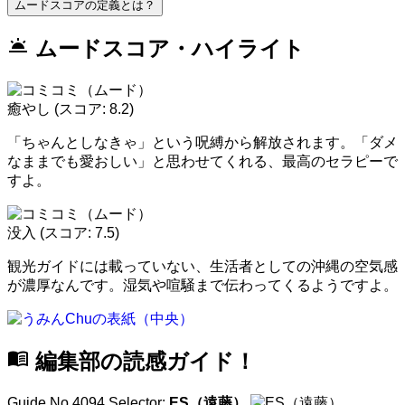
ムードスコアの定義とは？
wb_twilight
ムードスコア・ハイライト
癒やし
(スコア: 8.2)
「ちゃんとしなきゃ」という呪縛から解放されます。「ダメ
なままでも愛おしい」と思わせてくれる、最高のセラピーで
すよ。
没入
(スコア: 7.5)
観光ガイドには載っていない、生活者としての沖縄の空気感
が濃厚なんです。湿気や喧騒まで伝わってくるようですよ。
menu_book
編集部の読感ガイド！
Guide No.4094
Selector:
ES（遠藤）