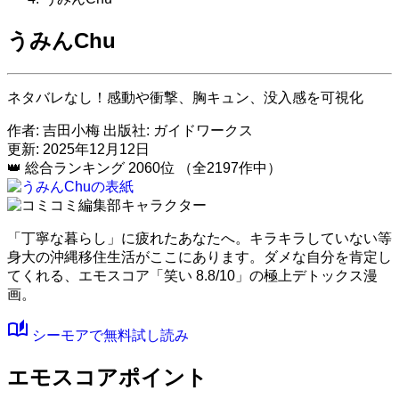
うみんChu
ネタバレなし！感動や衝撃、胸キュン、没入感を可視化
作者:
吉田小梅
出版社:
ガイドワークス
更新: 2025年12月12日
👑
総合ランキング
2060位
（全2197作中）
「丁寧な暮らし」に疲れたあなたへ。キラキラしていない等
身大の沖縄移住生活がここにあります。ダメな自分を肯定し
てくれる、
エモスコア「笑い 8.8/10」
の極上デトックス漫
画。
auto_stories
シーモアで無料試し読み
エモスコアポイント