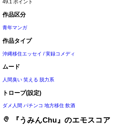
49.1
ポイント
作品区分
青年マンガ
作品タイプ
沖縄移住エッセイ / 実録コメディ
ムード
人間臭い
笑える
脱力系
トロープ(設定)
ダメ人間
パチンコ
地方移住
飲酒
psychology
『うみんChu』のエモスコア