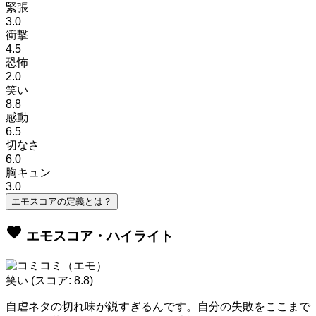
緊張
3.0
衝撃
4.5
恐怖
2.0
笑い
8.8
感動
6.5
切なさ
6.0
胸キュン
3.0
エモスコアの定義とは？
favorite
エモスコア・ハイライト
笑い
(スコア: 8.8)
自虐ネタの切れ味が鋭すぎるんです。自分の失敗をここまで