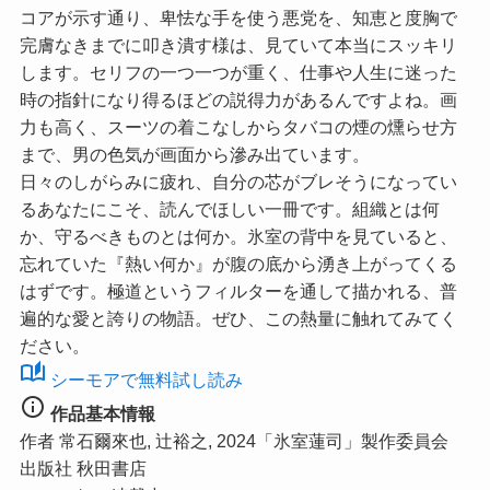
コアが示す通り、卑怯な手を使う悪党を、知恵と度胸で
完膚なきまでに叩き潰す様は、見ていて本当にスッキリ
します。セリフの一つ一つが重く、仕事や人生に迷った
時の指針になり得るほどの説得力があるんですよね。画
力も高く、スーツの着こなしからタバコの煙の燻らせ方
まで、男の色気が画面から滲み出ています。
日々のしがらみに疲れ、自分の芯がブレそうになってい
るあなたにこそ、読んでほしい一冊です。組織とは何
か、守るべきものとは何か。氷室の背中を見ていると、
忘れていた『熱い何か』が腹の底から湧き上がってくる
はずです。極道というフィルターを通して描かれる、普
遍的な愛と誇りの物語。ぜひ、この熱量に触れてみてく
ださい。
auto_stories
シーモアで無料試し読み
info
作品基本情報
作者
常石爾來也, 辻裕之, 2024「氷室蓮司」製作委員会
出版社
秋田書店