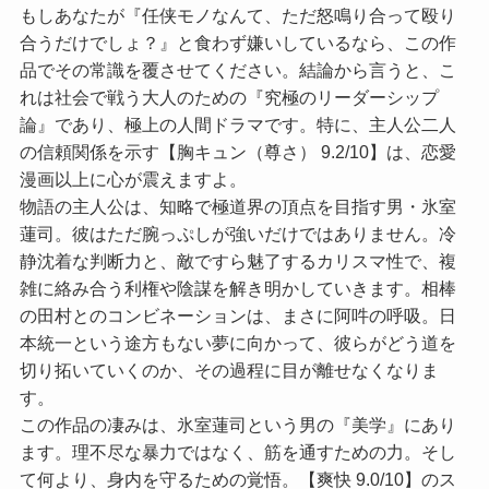
もしあなたが『任侠モノなんて、ただ怒鳴り合って殴り
合うだけでしょ？』と食わず嫌いしているなら、この作
品でその常識を覆させてください。結論から言うと、こ
れは社会で戦う大人のための『究極のリーダーシップ
論』であり、極上の人間ドラマです。特に、主人公二人
の信頼関係を示す【胸キュン（尊さ） 9.2/10】は、恋愛
漫画以上に心が震えますよ。
物語の主人公は、知略で極道界の頂点を目指す男・氷室
蓮司。彼はただ腕っぷしが強いだけではありません。冷
静沈着な判断力と、敵ですら魅了するカリスマ性で、複
雑に絡み合う利権や陰謀を解き明かしていきます。相棒
の田村とのコンビネーションは、まさに阿吽の呼吸。日
本統一という途方もない夢に向かって、彼らがどう道を
切り拓いていくのか、その過程に目が離せなくなりま
す。
この作品の凄みは、氷室蓮司という男の『美学』にあり
ます。理不尽な暴力ではなく、筋を通すための力。そし
て何より、身内を守るための覚悟。【爽快 9.0/10】のス