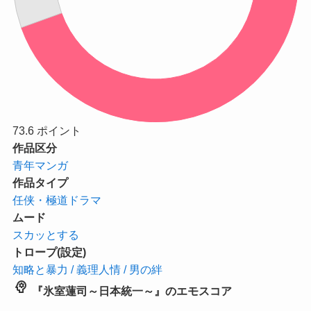
73.6
ポイント
作品区分
青年マンガ
作品タイプ
任侠・極道ドラマ
ムード
スカッとする
トロープ(設定)
知略と暴力 / 義理人情 / 男の絆
psychology
『氷室蓮司～日本統一～』のエモスコア