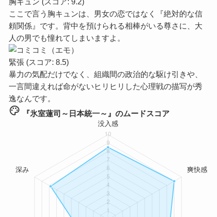
胸キュン
(スコア: 9.2)
ここで言う胸キュンは、男女の恋ではなく『絶対的な信
頼関係』です。背中を預けられる相棒がいる尊さに、大
人の男でも憧れてしまいますよ。
緊張
(スコア: 8.5)
暴力の気配だけでなく、組織間の政治的な駆け引きや、
一言間違えれば命がないヒリヒリした心理戦の描写が秀
逸なんです。
palette
『氷室蓮司～日本統一～』のムードスコア