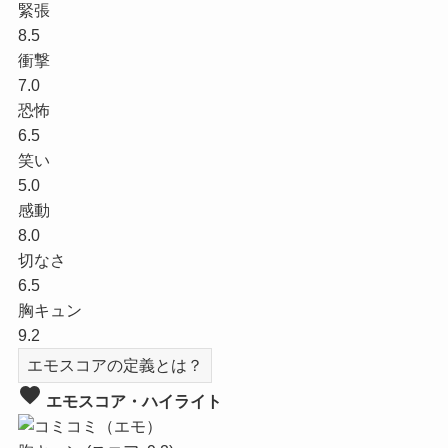
緊張
8.5
衝撃
7.0
恐怖
6.5
笑い
5.0
感動
8.0
切なさ
6.5
胸キュン
9.2
エモスコアの定義とは？
favorite
エモスコア・ハイライト