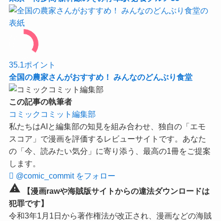
35.1
ポイント
全国の農家さんがおすすめ！ みんなのどんぶり食堂
この記事の執筆者
コミックコミット編集部
私たちはAIと編集部の知見を組み合わせ、独自の「エモ
スコア」で漫画を評価するレビューサイトです。あなた
の「今、読みたい気分」に寄り添う、最高の1冊をご提案
します。
@comic_commit をフォロー
warning
【漫画rawや海賊版サイトからの違法ダウンロードは
犯罪です】
令和3年1月1日から著作権法が改正され、漫画などの海賊