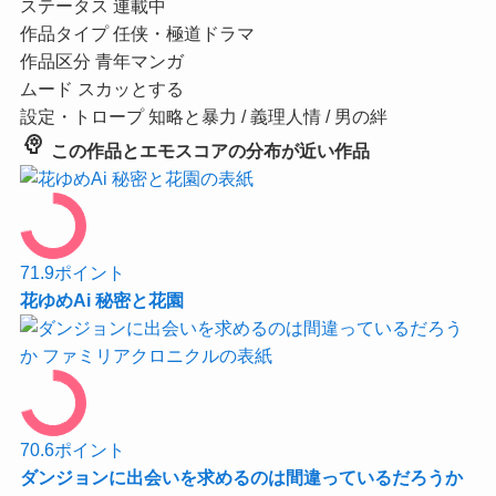
ステータス
連載中
作品タイプ
任侠・極道ドラマ
作品区分
青年マンガ
ムード
スカッとする
設定・トロープ
知略と暴力 / 義理人情 / 男の絆
psychology
この作品とエモスコアの分布が近い作品
71.9
ポイント
花ゆめAi 秘密と花園
70.6
ポイント
ダンジョンに出会いを求めるのは間違っているだろうか