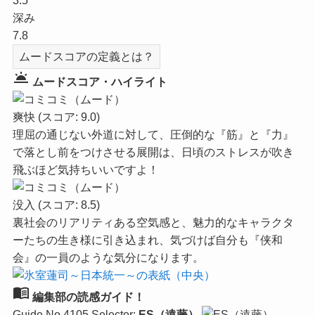
3.5
深み
7.8
ムードスコアの定義とは？
wb_twilight
ムードスコア・ハイライト
爽快
(スコア: 9.0)
理屈の通じない外道に対して、圧倒的な『筋』と『力』
で落とし前をつけさせる展開は、日頃のストレスが吹き
飛ぶほど気持ちいいですよ！
没入
(スコア: 8.5)
裏社会のリアリティある空気感と、魅力的なキャラクタ
ーたちの生き様に引き込まれ、気づけば自分も『侠和
会』の一員のような気分になります。
menu_book
編集部の読感ガイド！
Guide No.4105
Selector:
ES（遠藤）