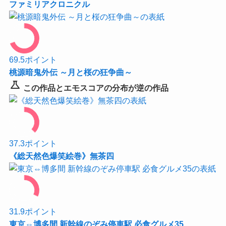
ファミリアクロニクル
69.5
ポイント
桃源暗鬼外伝 ～月と桜の狂争曲～
science
この作品とエモスコアの分布が逆の作品
37.3
ポイント
《総天然色爆笑絵巻》無茶四
31.9
ポイント
東京⇔博多間 新幹線のぞみ停車駅 必食グルメ35