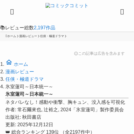
📚
レビュー総数
2,197
作品
ホーム
漫画レビュー
任侠・極道ドラマ
この記事は広告を含みます
info
home
ホーム
漫画レビュー
任侠・極道ドラマ
氷室蓮司～日本統一～
氷室蓮司～日本統一～
ネタバレなし！感動や衝撃、胸キュン、没入感を可視化
作者:
常石爾來也, 辻裕之, 2024「氷室蓮司」製作委員会
出版社:
秋田書店
更新: 2025年12月12日
👑
総合ランキング
139位
（全2197作中）