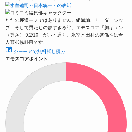
ただの極道モノではありません。組織論、リーダーシッ
プ、そして男たちの熱すぎる絆。
エモスコア「胸キュン
（尊さ） 9.2/10」
が示す通り、氷室と田村の関係性は全
人類必修科目です。
auto_stories
シーモアで無料試し読み
エモスコアポイント