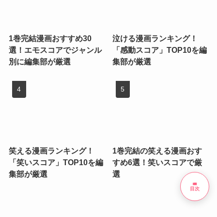
1巻完結漫画おすすめ30
泣ける漫画ランキング！
選！エモスコアでジャンル
「感動スコア」TOP10を編
別に編集部が厳選
集部が厳選
笑える漫画ランキング！
1巻完結の笑える漫画おす
「笑いスコア」TOP10を編
すめ6選！笑いスコアで厳
集部が厳選
選
list
目次