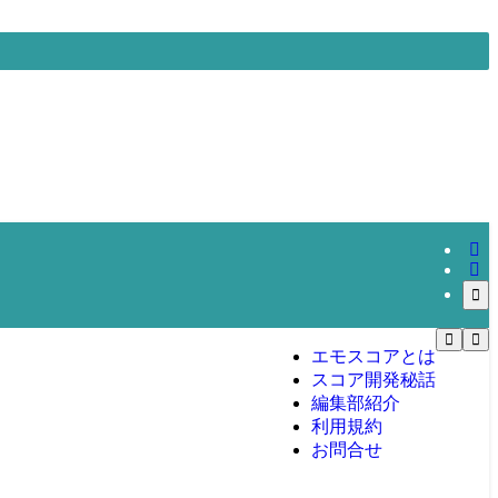
エモスコアとは
スコア開発秘話
編集部紹介
利用規約
お問合せ