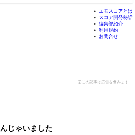
エモスコアとは
スコア開発秘話
編集部紹介
利用規約
お問合せ
info
この記事は広告を含みます
かんじゃいました