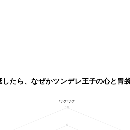
棄したら、なぜかツンデレ王子の心と胃