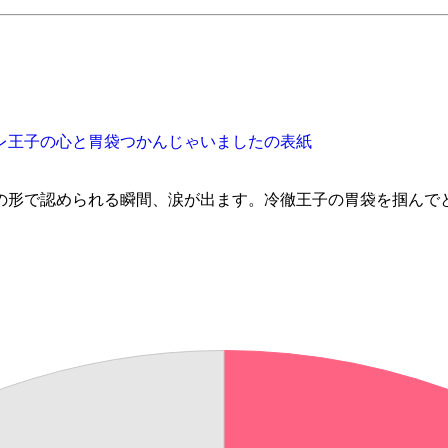
の形で認められる瞬間、涙が出ます。冷徹王子の胃袋を掴んで