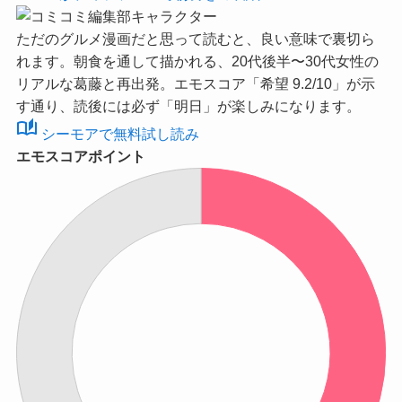
ただのグルメ漫画だと思って読むと、良い意味で裏切ら
れます。朝食を通して描かれる、20代後半〜30代女性の
リアルな葛藤と再出発。
エモスコア「希望 9.2/10」
が示
す通り、読後には必ず「明日」が楽しみになります。
auto_stories
シーモアで無料試し読み
エモスコアポイント