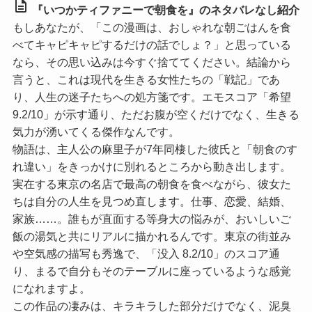
description
『いつかティファニーで朝食を』のネタバレなし紹介
もしあなたが、「この漫画は、おしゃれな朝ごはんを食
べてキャピキャピするだけの話でしょ？」と思っている
なら、その思い込みは今すぐ捨ててください。結論から
言うと、これは現代を生きる女性たちの「戦記」であ
り、人生の迷子たちへの処方箋です。
エモスコア「希望
9.2/10」
が示す通り、ただお腹が空くだけでなく、生きる
気力が湧いてくる傑作なんです。
物語は、主人公の麻里子が7年同棲した彼氏と「朝食のす
れ違い」をきっかけに別れるところから動き出します。
実在する東京の名店で最高の朝食を食べながら、彼女た
ちは自分の人生を見つめ直します。仕事、恋愛、結婚、
家族……。誰もが直面する等身大の悩みが、おいしいご
飯の湯気と共にリアルに描かれるんです。東京の街並み
や空気感の描写も秀逸で、
「没入 8.2/10」
のスコア通
り、まるで自分もそのテーブルに座っているような感覚
になれますよ。
この作品の凄みは、キラキラした部分だけでなく、泥臭