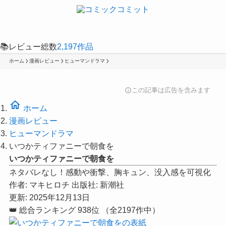
📚
レビュー総数
2,197
作品
ホーム
漫画レビュー
ヒューマンドラマ
この記事は広告を含みます
info
home
ホーム
漫画レビュー
ヒューマンドラマ
いつかティファニーで朝食を
いつかティファニーで朝食を
ネタバレなし！感動や衝撃、胸キュン、没入感を可視化
作者:
マキヒロチ
出版社:
新潮社
更新: 2025年12月13日
👑
総合ランキング
938位
（全2197作中）