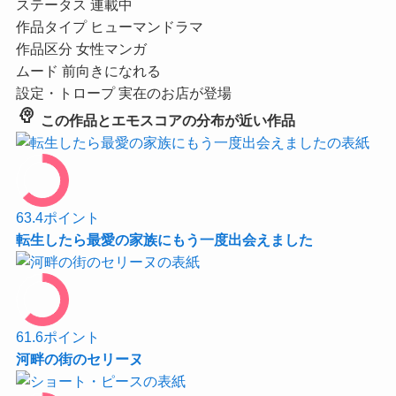
ステータス
連載中
作品タイプ
ヒューマンドラマ
作品区分
女性マンガ
ムード
前向きになれる
設定・トロープ
実在のお店が登場
psychology
この作品とエモスコアの分布が近い作品
63.4
ポイント
転生したら最愛の家族にもう一度出会えました
61.6
ポイント
河畔の街のセリーヌ