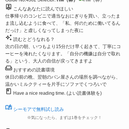
person_pin
こんなあなたに読んでほしい
仕事帰りのコンビニで適当なおにぎりを買い、立ったま
ま流し込むように食べて、「私、何のために働いてるん
だっけ」と虚しくなってしまった夜に
auto_awesome
読むとどうなれる？
次の日の朝、いつもより15分だけ早く起きて、丁寧にコ
ーヒーを淹れたくなります。「自分の機嫌は自分で取れ
る」という、大人の自信が戻ってきますよ
weekend
おすすめの読書環境
休日の前の晩、翌朝のパン屋さんの場所を調べながら、
温かいミルクティーを片手にソファでくつろいで
book
Have a nice reading time. (よい読書体験を)
auto_stories
シーモアで無料試し読み
※気になったら、まずは1巻をチェック！