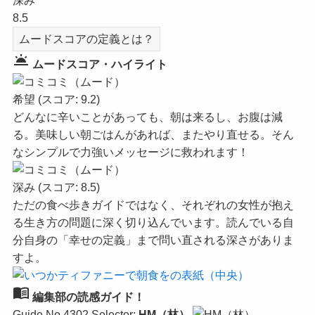
深み
8.5
ムードスコアの定義とは？
wb_twilight
ムードスコア・ハイライト
希望
(スコア: 9.2)
どんなに辛いことがあっても、朝は来るし、お腹は減
る。美味しい朝ごはんがあれば、またやり直せる。そん
なシンプルで力強いメッセージに救われます！
深み
(スコア: 8.5)
ただの食べ歩きガイドではなく、それぞれの女性が抱え
る生き方の問題に深く切り込んでいます。読んでいる自
分自身の「幸せの定義」まで問い直される深さがありま
すよ。
menu_book
編集部の読感ガイド！
Guide No.4302
Selector:
HM（林）