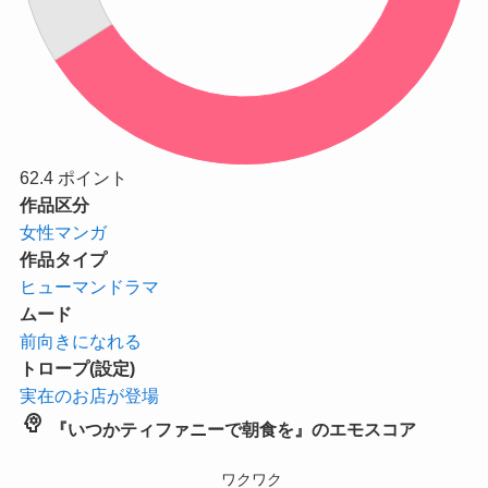
62.4
ポイント
作品区分
女性マンガ
作品タイプ
ヒューマンドラマ
ムード
前向きになれる
トロープ(設定)
実在のお店が登場
psychology
『いつかティファニーで朝食を』のエモスコア