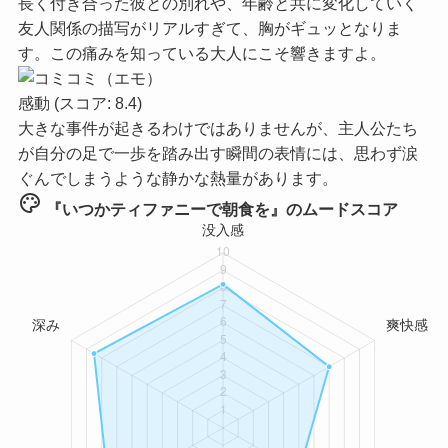
長く付き合った彼との別れや、年齢と共に変化していく
友人関係の描写がリアルすぎて、胸がギュッとなりま
す。この痛みを知っている大人にこそ響きますよ。
感動
(スコア: 8.4)
大きな事件が起きるわけではありませんが、主人公たち
が自分の足で一歩を踏み出す瞬間の表情には、思わず涙
ぐんでしまうような静かな熱量があります。
palette
『いつかティファニーで朝食を』のムードスコア