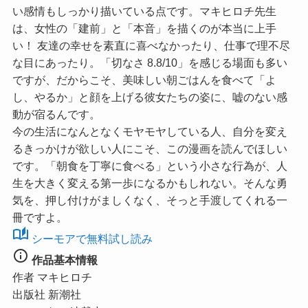
い感情もしっかり描いている点です。マキヒロチ先生
は、女性の「建前」と「本音」を描くのが本当に上手
い！ 友達の幸せを素直に喜べなかったり、仕事で理不尽
な目にあったり。
「切なさ 8.8/10」
を感じる場面も多い
ですが、だからこそ、美味しい朝ごはんを食べて「よ
し、やるか」と顔を上げる彼女たちの姿に、嘘のない感
動が宿るんです。
今の生活になんとなくモヤモヤしている人、自分を変え
るきっかけが欲しい人にこそ、この漫画を読んでほしい
です。「朝食を丁寧に食べる」という小さな行為が、人
生を大きく変える第一歩になるかもしれない。そんな勇
気を、押し付けがましくなく、そっと手渡してくれる一
冊ですよ。
auto_stories
シーモアで無料試し読み
info
作品基本情報
作者
マキヒロチ
出版社
新潮社