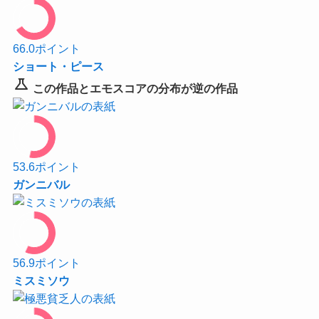
66.0
ポイント
ショート・ピース
science
この作品とエモスコアの分布が逆の作品
53.6
ポイント
ガンニバル
56.9
ポイント
ミスミソウ