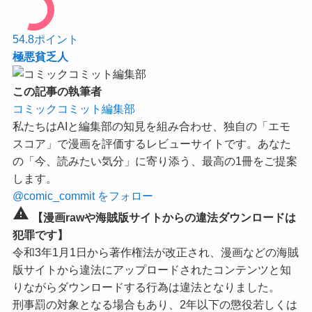
54.8
ポイント
極悪貧乏人
この記事の執筆者
コミックコミット編集部
私たちはAIと編集部の知見を組み合わせ、独自の「エモ
スコア」で漫画を評価するレビューサイトです。あなた
の「今、読みたい気分」に寄り添う、最高の1冊をご提案
します。
@comic_commit をフォロー
warning
【漫画rawや海賊版サイトからの違法ダウンロードは
犯罪です】
令和3年1月1日から著作権法が改正され、漫画などの海賊
版サイトから違法にアップロードされたコンテンツと知
りながらダウンロードする行為は違法となりました。
刑事罰の対象となる場合もあり、2年以下の懲役若しくは