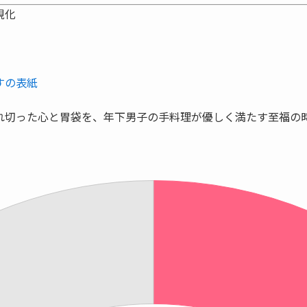
視化
れ切った心と胃袋を、年下男子の手料理が優しく満たす至福の