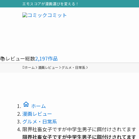
エモスコアが漫画選びを変える！
📚
レビュー総数
2,197
作品
ホーム
漫画レビュー
グルメ・日常系
home
ホーム
漫画レビュー
グルメ・日常系
限界社畜女子ですが中学生男子に餌付けされてます
限界社畜女子ですが中学生男子に餌付けされてます