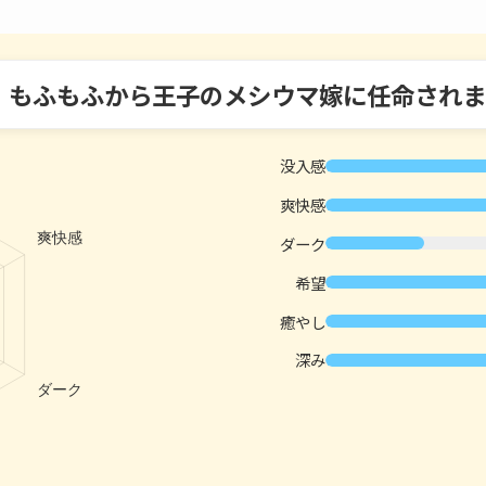
、もふもふから王子のメシウマ嫁に任命されま
没入感
爽快感
ダーク
希望
癒やし
深み