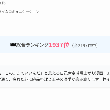
視化
タイムコミュニケーション
👑
1937位
総合ランキング
（全2197作中）
私、このままでいいんだ」と思える自己肯定感爆上がり漫画！
す通り、疲れた心に絶品料理と王子の溺愛が染み渡ります。林