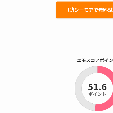
シーモアで無料試
auto_stories
エモスコアポイ
51.6
ポイント