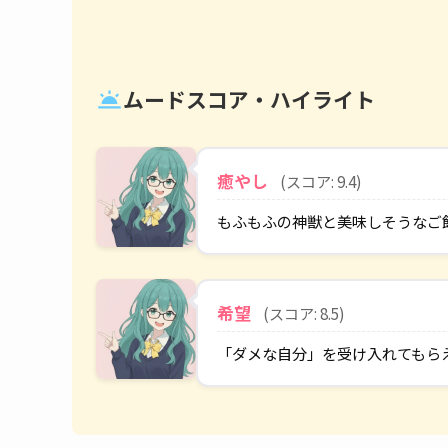
ムードスコア・ハイライト
wb_twilight
癒やし
(スコア: 9.4)
もふもふの神獣と美味しそうなご
希望
(スコア: 8.5)
「ダメな自分」を受け入れてもら