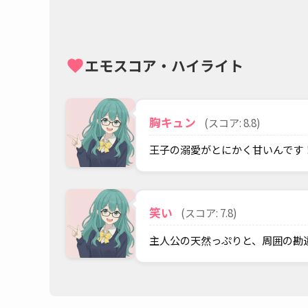
エモスコア・ハイライト
favorite
胸キュン
(スコア: 8.8)
王子の溺愛がとにかく甘いんです
笑い
(スコア: 7.8)
主人公の天然っぷりと、周囲の勘