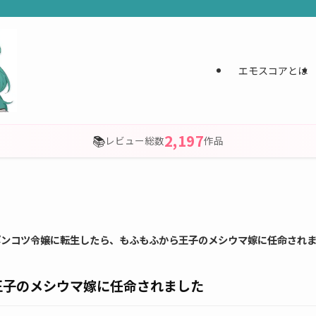
エモスコアとは
2,197
📚
レビュー総数
作品
ポンコツ令嬢に転生したら、もふもふから王子のメシウマ嫁に任命され
王子のメシウマ嫁に任命されました