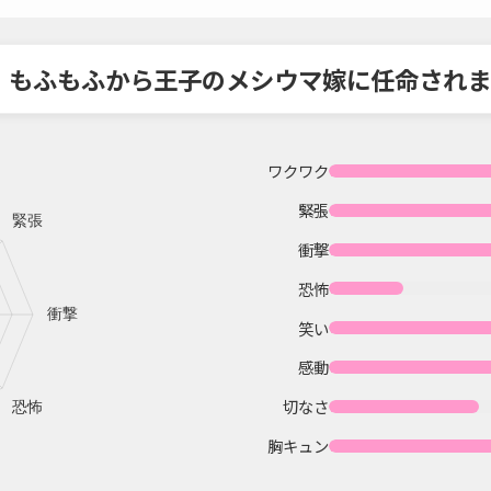
、もふもふから王子のメシウマ嫁に任命されま
ワクワク
緊張
衝撃
恐怖
笑い
感動
切なさ
胸キュン