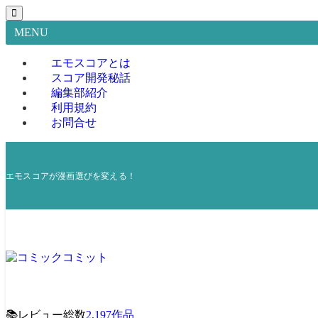
MENU
エモスコアとは
スコア開発秘話
編集部紹介
利用規約
お問合せ
エモスコアが漫画選びを変える！
📚
レビュー総数
2,197
作品