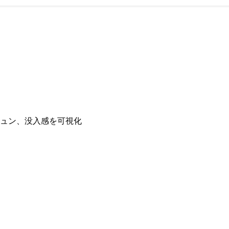
ュン、没入感を可視化