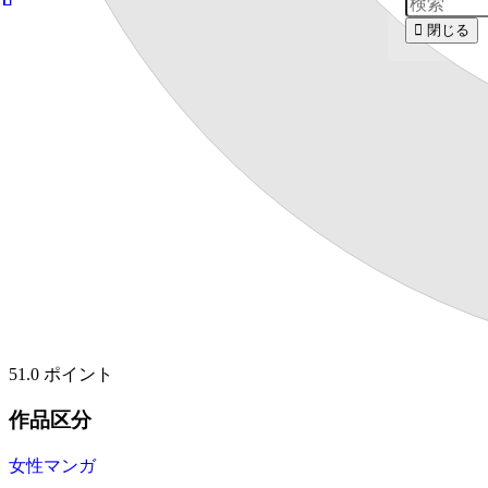
閉じる
51.0
ポイント
作品区分
女性マンガ