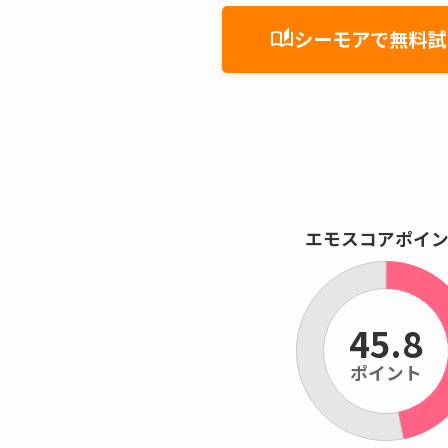
シーモアで無料試
auto_stories
エモスコアポイ
45.8
ポイント