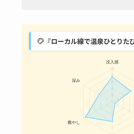
『ローカル線で温泉ひとりた
palette