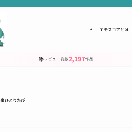
エモスコアとは
2,197
📚
レビュー総数
作品
温泉ひとりたび