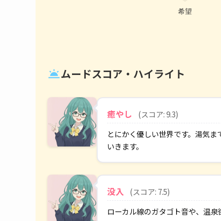
ムードスコア・ハイライト
wb_twilight
癒やし
(スコア: 9.3)
とにかく優しい世界です。湯気ま
いきます。
没入
(スコア: 7.5)
ローカル線のガタゴト音や、温泉