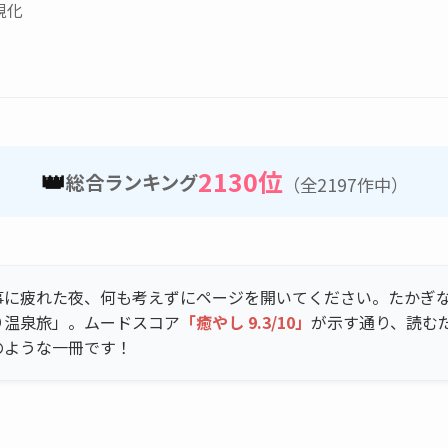
視化
👑
2130位
総合ランキング
（全2197作中）
事に疲れた夜、何も考えずにページを開いてください。たかぎ
り温泉旅」。ムードスコア
「癒やし 9.3/10」
が示す通り、読む
のような一冊です！