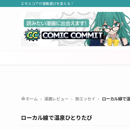
エモスコアが漫画選びを変える！
ホーム
漫画レビュー
旅エッセイ
ローカル線で
home
ローカル線で温泉ひとりたび