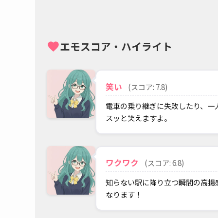
エモスコア・ハイライト
favorite
笑い
(スコア: 7.8)
電車の乗り継ぎに失敗したり、一
スッと笑えますよ。
ワクワク
(スコア: 6.8)
知らない駅に降り立つ瞬間の高揚
なります！