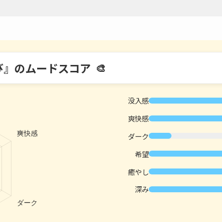
び』のムードスコア
没入感
爽快感
ダーク
希望
癒やし
深み