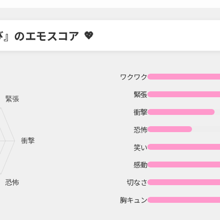
び』のエモスコア
ワクワク
緊張
衝撃
恐怖
笑い
感動
切なさ
胸キュン