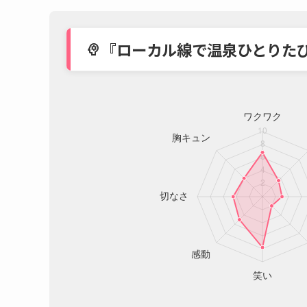
『ローカル線で温泉ひとりた
psychology