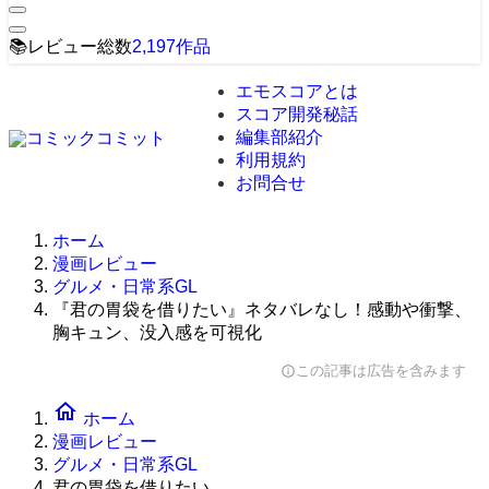
📚
レビュー総数
2,197
作品
エモスコアとは
スコア開発秘話
編集部紹介
利用規約
お問合せ
ホーム
漫画レビュー
グルメ・日常系GL
『君の胃袋を借りたい』ネタバレなし！感動や衝撃、
胸キュン、没入感を可視化
この記事は広告を含みます
info
home
ホーム
漫画レビュー
グルメ・日常系GL
君の胃袋を借りたい