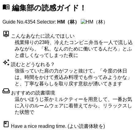
menu_book
編集部の読感ガイド！
Guide No.4354
Selector:
HM（林）
person_pin
こんなあなたに読んでほしい
残業帰りの23時、冷えたコンビニ弁当を一人で流し込
みながら、「私、なんのために働いてるんだろ」とふ
と虚しくなってしまった夜に
auto_awesome
読むとどうなれる？
強張っていた肩の力がフッと抜けて、「今度の休日
は、時間をかけて煮込み料理でも作ってみようかな」
と、丁寧な暮らしを取り戻す意欲が湧いてきます
weekend
おすすめの読書環境
温かいほうじ茶かミルクティーを用意して、一番お気
に入りのルームウェアに着替えてから、リラックスし
た状態で
book
Have a nice reading time. (よい読書体験を)