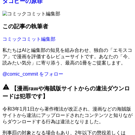
タコピーの原罪
この記事の執筆者
コミックコミット編集部
私たちはAIと編集部の知見を組み合わせ、独自の「エモスコ
ア」で漫画を評価するレビューサイトです。あなたの「今、
読みたい気分」に寄り添う、最高の1冊をご提案します。
@comic_commit をフォロー
warning
【漫画rawや海賊版サイトからの違法ダウンロ
ードは犯罪です】
令和3年1月1日から著作権法が改正され、漫画などの海賊版
サイトから違法にアップロードされたコンテンツと知りなが
らダウンロードする行為は違法となりました。
刑事罰の対象となる場合もあり、2年以下の懲役若しくは