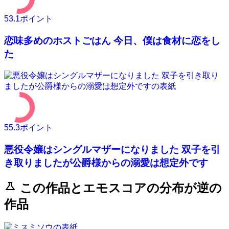
53.1
ポイント
恋味多めのホストごはん 今日、僕は食材に恋をし
た
55.3
ポイント
悪役令嬢はシングルマザーになりました 双子を引
き取りましたが公爵様からの溺愛は想定外です
science
この作品とエモスコアの分布が逆の
作品