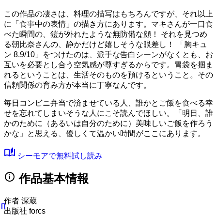
この作品の凄さは、料理の描写はもちろんですが、それ以上
に「食事中の表情」の描き方にあります。マキさんが一口食
べた瞬間の、鎧が外れたような無防備な顔！ それを見つめ
る朝比奈さんの、静かだけど嬉しそうな眼差し！
「胸キュ
ン 8.9/10」
をつけたのは、派手な告白シーンがなくとも、お
互いを必要とし合う空気感が尊すぎるからです。胃袋を掴ま
れるということは、生活そのものを預けるということ。その
信頼関係の育み方が本当に丁寧なんです。
毎日コンビニ弁当で済ませている人、誰かとご飯を食べる幸
せを忘れてしまいそうな人にこそ読んでほしい。「明日、誰
かのために（あるいは自分のために）美味しいご飯を作ろう
かな」と思える、優しくて温かい時間がここにあります。
auto_stories
シーモアで無料試し読み
info
作品基本情報
作者
深蔵
出版社
forcs