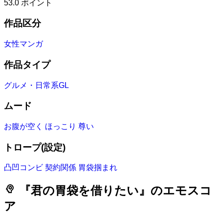
53.0
ポイント
作品区分
女性マンガ
作品タイプ
グルメ・日常系GL
ムード
お腹が空く
ほっこり
尊い
トロープ(設定)
凸凹コンビ
契約関係
胃袋掴まれ
psychology
『君の胃袋を借りたい』のエモスコ
ア