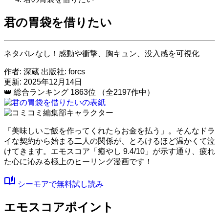
君の胃袋を借りたい
ネタバレなし！感動や衝撃、胸キュン、没入感を可視化
作者:
深蔵
出版社:
forcs
更新: 2025年12月14日
👑
総合ランキング
1863位
（全2197作中）
「美味しいご飯を作ってくれたらお金を払う」。そんなドラ
イな契約から始まる二人の関係が、とろけるほど温かくて泣
けてきます。
エモスコア「癒やし 9.4/10」
が示す通り、疲れ
た心に沁みる極上のヒーリング漫画です！
auto_stories
シーモアで無料試し読み
エモスコアポイント