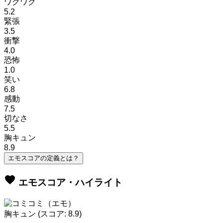
ワクワク
5.2
緊張
3.5
衝撃
4.0
恐怖
1.0
笑い
6.8
感動
7.5
切なさ
5.5
胸キュン
8.9
エモスコアの定義とは？
favorite
エモスコア・ハイライト
胸キュン
(スコア: 8.9)