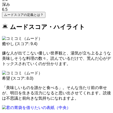
深み
6.5
ムードスコアの定義とは？
wb_twilight
ムードスコア・ハイライト
癒やし
(スコア: 9.4)
嫌な人が出てこない優しい世界観と、湯気が立ち上るような
美味しそうな料理の数々。読んでいるだけで、荒んだ心がデ
トックスされていくのが分かります。
希望
(スコア: 8.0)
「美味しいものを誰かと食べる」。そんな当たり前の幸せ
が、明日を生きる活力になると思い出させてくれます。読後
は不思議と前向きな気持ちになれますよ。