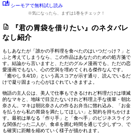
auto_stories
シーモアで無料試し読み
※気になったら、まずは1巻をチェック！
description
『君の胃袋を借りたい』のネタバレ
なし紹介
もしあなたが「誰かの手料理を食べたのはいつだっけ？」と
ふと考えてしまうなら、この作品はあなたのための処方箋で
す。結論から言いますと、ただのグルメ漫画でも、ただの恋
愛漫画でもない、心の空洞を埋めてくれる傑作なんです。
「癒やし 9.4/10」
という高スコアが示す通り、読んでいるだ
けで凝り固まった心がほぐれていきますよ。
物語の主人公は、美人で仕事もできるけれど料理だけは壊滅
的なマキと、地味で目立たないけれど料理上手な後輩・朝比
奈さん。マキは朝比奈さんの作るお弁当に惚れ込み、「お金
を払うから私の胃袋を満たしてほしい」と契約を持ちかけま
す。最初は単なる「作り手」と「食べ手」のビジネスライク
な関係だった二人が、食卓を囲む時間を通じて少しずつ、で
も確実に距離を縮めていく様子が描かれます。