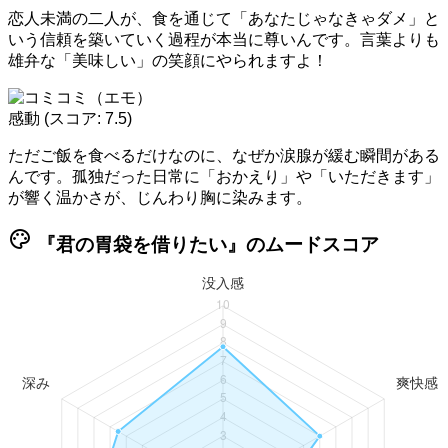
恋人未満の二人が、食を通じて「あなたじゃなきゃダメ」と
いう信頼を築いていく過程が本当に尊いんです。言葉よりも
雄弁な「美味しい」の笑顔にやられますよ！
感動
(スコア: 7.5)
ただご飯を食べるだけなのに、なぜか涙腺が緩む瞬間がある
んです。孤独だった日常に「おかえり」や「いただきます」
が響く温かさが、じんわり胸に染みます。
palette
『君の胃袋を借りたい』のムードスコア