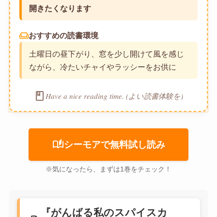
開きたくなります
weekend
おすすめの読書環境
土曜日の昼下がり、窓を少し開けて風を感じ
ながら、冷たいチャイやラッシーをお供に
book
Have a nice reading time. (よい読書体験を)
auto_stories
シーモアで無料試し読み
※気になったら、まずは1巻をチェック！
『がんばる私のスパイスカ