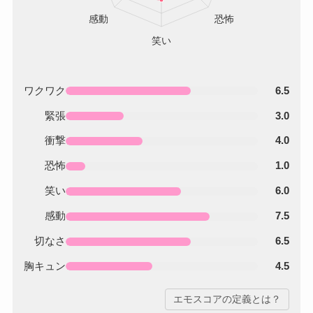
ワクワク
6.5
緊張
3.0
衝撃
4.0
恐怖
1.0
笑い
6.0
感動
7.5
切なさ
6.5
胸キュン
4.5
エモスコアの定義とは？