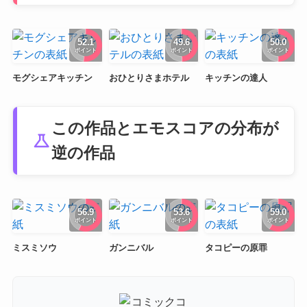
52.1
49.6
50.0
ポイント
ポイント
ポイント
モグシェアキッチン
おひとりさまホテル
キッチンの達人
この作品とエモスコアの分布が
science
逆の作品
56.9
53.6
59.0
ポイント
ポイント
ポイント
ミスミソウ
ガンニバル
タコピーの原罪