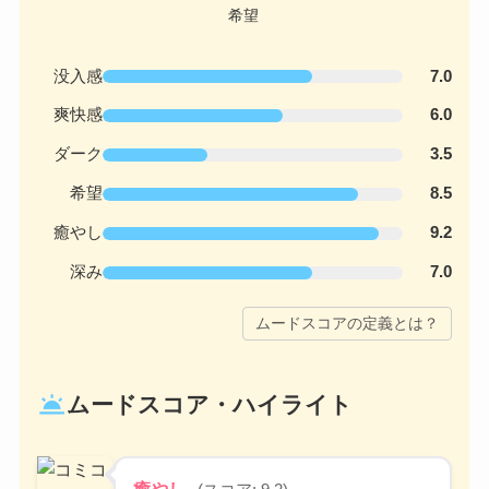
没入感
7.0
爽快感
6.0
ダーク
3.5
希望
8.5
癒やし
9.2
深み
7.0
ムードスコアの定義とは？
wb_twilight
ムードスコア・ハイライト