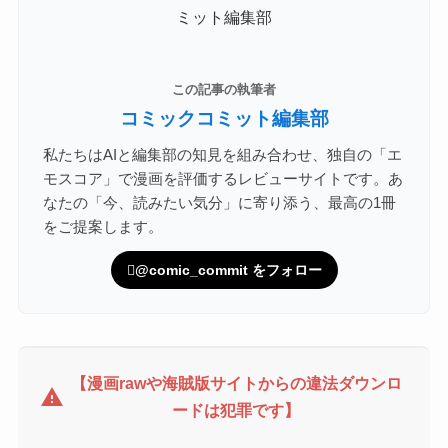
この記事の執筆者
コミックコミット編集部
私たちはAIと編集部の知見を組み合わせ、独自の「エ
モスコア」で漫画を評価するレビューサイトです。あ
なたの「今、読みたい気分」に寄り添う、最高の1冊
をご提案します。
@comic_commit をフォロー
【漫画rawや海賊版サイトからの違法ダウンロ
warning
ードは犯罪です】