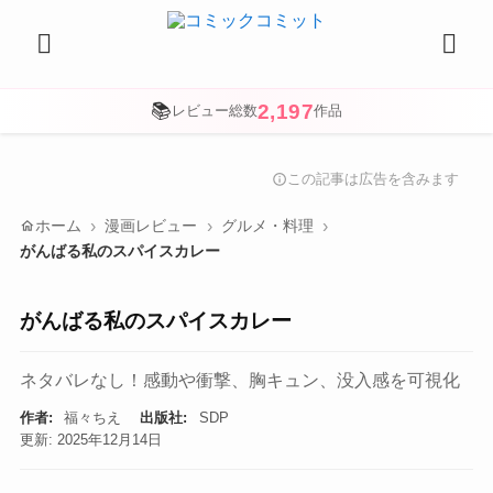
2,197
📚
レビュー総数
作品
この記事は広告を含みます
info
home
ホーム
漫画レビュー
グルメ・料理
がんばる私のスパイスカレー
がんばる私のスパイスカレー
ネタバレなし！感動や衝撃、胸キュン、没入感を可視化
作者:
福々ちえ
出版社:
SDP
更新: 2025年12月14日