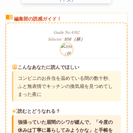
menu_book
編集部の読感ガイド！
Guide No.4362
Selector:
HM（林）
person_pin
こんなあなたに読んでほしい
コンビニのお弁当を温めている間の数十秒、
ふと無表情でキッチンの換気扇を見つめてし
まった夜に
auto_awesome
読むとどうなれる？
強張っていた眉間のシワが緩んで、「今度の
休みは丁寧に暮らしてみようかな」と手帳を