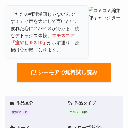
「ただの料理漫画じゃないんで
す！」と声を大にして言いたい。
疲れた心にスパイスが沁みる、読
むデトックス体験。
エモスコア
「癒やし 9.2/10」
が示す通り、読
後は心が軽くなります。
auto_stories
シーモアで無料試し読み
作品区分
作品タイプ
女性マンガ
グルメ・料理
ムード
トロープ(設定)