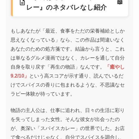
description
レー』のネタバレなし紹介
もしあなたが「最近、食事をただの栄養補給としか
思えなくなっている」なら、この作品は間違いなく
あなたのための処方箋です。結論から言うと、これ
は単なるグルメ漫画ではなく、カレーを通して自分
自身を取り戻す「再生の物語」なんです。
「癒やし
9.2/10」
という高スコアが示す通り、読んでいるだ
けでスパイスの香りに包まれるような、不思議なセ
ラピー体験が待っています。
物語の主人公は、仕事に追われ、日々の生活に彩り
を失ってしまった女性。そんな彼女が出会ったの
が、奥深い「スパイスカレー」の世界でした。お店
で食べるだけじゃなく、自分でスパイスを調合し、