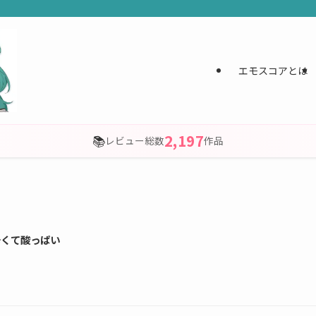
エモスコアとは
2,197
📚
レビュー総数
作品
辛くて酸っぱい