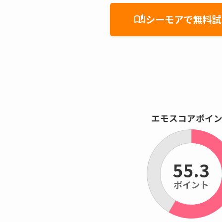
シーモアで無料試
auto_stories
エモスコアポイ
55.3
ポイント