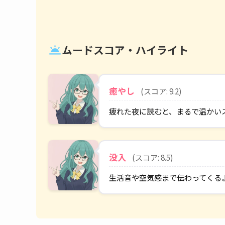
ムードスコア・ハイライト
wb_twilight
癒やし
(スコア: 9.2)
疲れた夜に読むと、まるで温かい
没入
(スコア: 8.5)
生活音や空気感まで伝わってくる