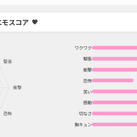
エモスコア
ワクワク
緊張
衝撃
恐怖
笑い
感動
切なさ
胸キュン