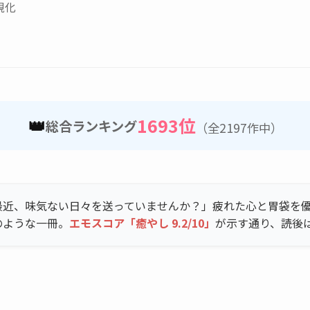
視化
👑
1693位
総合ランキング
（全2197作中）
最近、味気ない日々を送っていませんか？」疲れた心と胃袋を
のような一冊。
エモスコア「癒やし 9.2/10」
が示す通り、読後