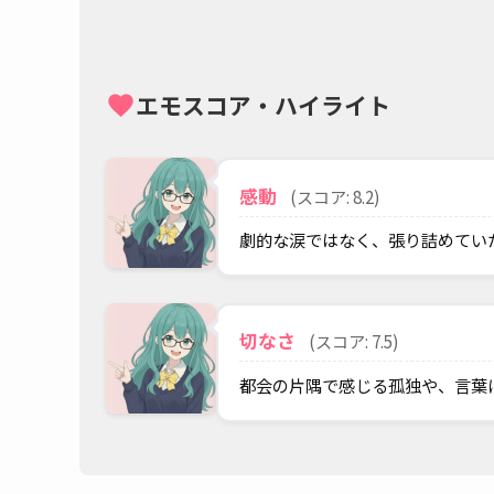
エモスコア・ハイライト
favorite
感動
(スコア: 8.2)
劇的な涙ではなく、張り詰めてい
切なさ
(スコア: 7.5)
都会の片隅で感じる孤独や、言葉