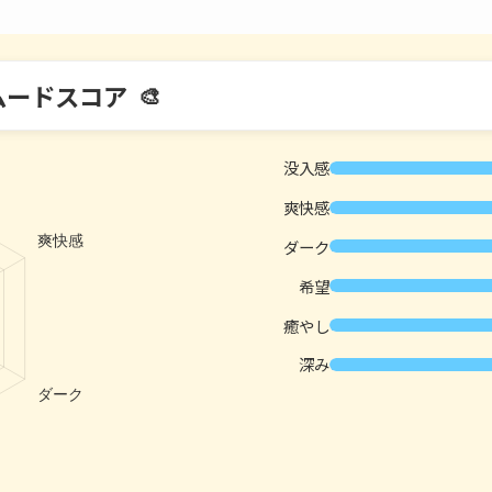
ムードスコア
没入感
爽快感
ダーク
希望
癒やし
深み