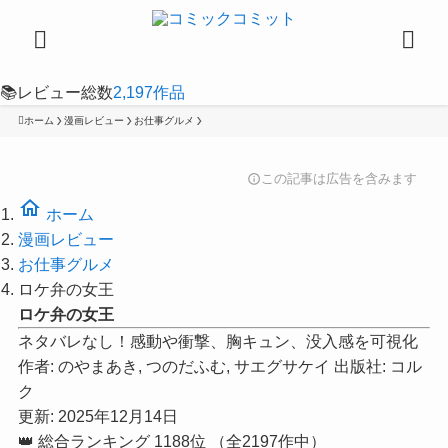
📚
レビュー総数
2,197
作品
ホーム
漫画レビュー
お仕事グルメ
この記事は広告を含みます
info
home
ホーム
漫画レビュー
お仕事グルメ
ロケ弁の女王
ロケ弁の女王
ネタバレなし！感動や衝撃、胸キュン、没入感を可視化
作者:
のやまあき, つのだふむ, サエグサケイ
出版社:
コル
ク
更新: 2025年12月14日
👑
総合ランキング
1188位
（全2197作中）