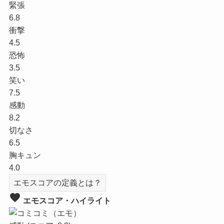
緊張
6.8
衝撃
4.5
恐怖
3.5
笑い
7.5
感動
8.2
切なさ
6.5
胸キュン
4.0
エモスコアの定義とは？
favorite
エモスコア・ハイライト