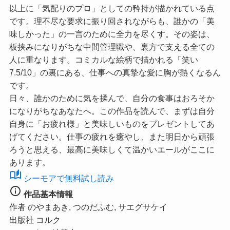
以上に「気配りのプロ」としての矜持が描かれている点
です。理不尽な要求に振り回されながらも、誰かの「美
味しかった」の一言のために全力を尽くす。その姿は、
板挟みになりがちな中間管理職や、裏方で支える全ての
人に重なります。コミカルな絵柄で描かれる
「笑い
7.5/10」
の裏にある、仕事への真摯な愛に胸が熱くなるん
です。
日々、誰かのために気を揉んで、自分の食事はおろそか
になりがちなあなたへ。この作品を読んで、まずは自分
自身に「お疲れ様」と美味しいものをプレゼントしてあ
げてください。仕事の疲れを癒やし、また明日から頑張
ろうと思える、最高に美味しくて温かいエールがここに
あります。
auto_stories
シーモアで無料試し読み
info
作品基本情報
作者
のやまあき, つのだふむ, サエグサケイ
出版社
コルク