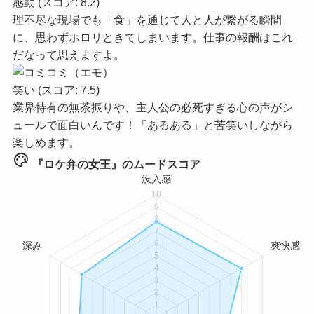
感動
(スコア: 8.2)
理不尽な現場でも「食」を通じて人と人が繋がる瞬間
に、思わずホロリときてしまいます。仕事の報酬はこれ
だなって思えますよ。
笑い
(スコア: 7.5)
業界特有の無茶振りや、主人公の必死すぎる心の声がシ
ュールで面白いんです！「あるある」と苦笑いしながら
楽しめます。
palette
『ロケ弁の女王』のムードスコア