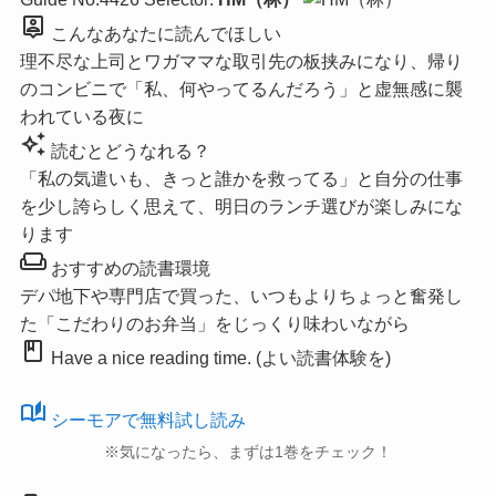
person_pin
こんなあなたに読んでほしい
理不尽な上司とワガママな取引先の板挟みになり、帰り
のコンビニで「私、何やってるんだろう」と虚無感に襲
われている夜に
auto_awesome
読むとどうなれる？
「私の気遣いも、きっと誰かを救ってる」と自分の仕事
を少し誇らしく思えて、明日のランチ選びが楽しみにな
ります
weekend
おすすめの読書環境
デパ地下や専門店で買った、いつもよりちょっと奮発し
た「こだわりのお弁当」をじっくり味わいながら
book
Have a nice reading time. (よい読書体験を)
auto_stories
シーモアで無料試し読み
※気になったら、まずは1巻をチェック！