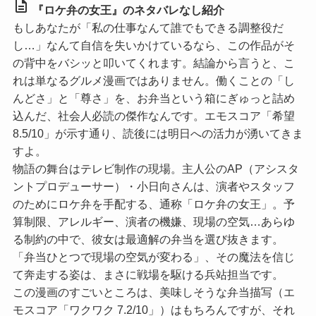
description
『ロケ弁の女王』のネタバレなし紹介
もしあなたが「私の仕事なんて誰でもできる調整役だ
し…」なんて自信を失いかけているなら、この作品がそ
の背中をバシッと叩いてくれます。結論から言うと、こ
れは単なるグルメ漫画ではありません。働くことの「し
んどさ」と「尊さ」を、お弁当という箱にぎゅっと詰め
込んだ、社会人必読の傑作なんです。
エモスコア「希望
8.5/10」
が示す通り、読後には明日への活力が湧いてきま
すよ。
物語の舞台はテレビ制作の現場。主人公のAP（アシスタ
ントプロデューサー）・小日向さんは、演者やスタッフ
のためにロケ弁を手配する、通称「ロケ弁の女王」。予
算制限、アレルギー、演者の機嫌、現場の空気…あらゆ
る制約の中で、彼女は最適解の弁当を選び抜きます。
「弁当ひとつで現場の空気が変わる」、その魔法を信じ
て奔走する姿は、まさに戦場を駆ける兵站担当です。
この漫画のすごいところは、美味しそうな弁当描写（
エ
モスコア「ワクワク 7.2/10」
）はもちろんですが、それ