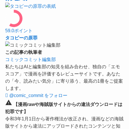
59.0
ポイント
タコピーの原罪
この記事の執筆者
コミックコミット編集部
私たちはAIと編集部の知見を組み合わせ、独自の「エモ
スコア」で漫画を評価するレビューサイトです。あなた
の「今、読みたい気分」に寄り添う、最高の1冊をご提案
します。
@comic_commit をフォロー
warning
【漫画rawや海賊版サイトからの違法ダウンロードは
犯罪です】
令和3年1月1日から著作権法が改正され、漫画などの海賊
版サイトから違法にアップロードされたコンテンツと知