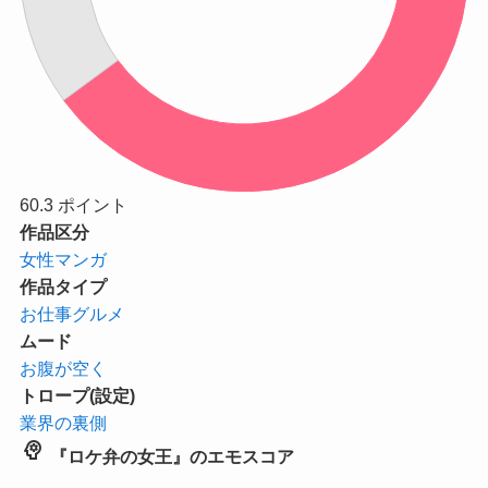
60.3
ポイント
作品区分
女性マンガ
作品タイプ
お仕事グルメ
ムード
お腹が空く
トロープ(設定)
業界の裏側
psychology
『ロケ弁の女王』のエモスコア