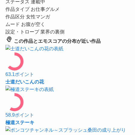
ステータス
連載中
作品タイプ
お仕事グルメ
作品区分
女性マンガ
ムード
お腹が空く
設定・トロープ
業界の裏側
psychology
この作品とエモスコアの分布が近い作品
63.1
ポイント
士道だいこんの花
58.9
ポイント
極道ステーキ