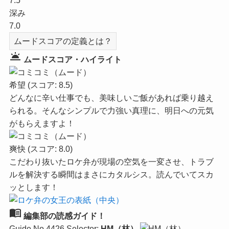
7.5
深み
7.0
ムードスコアの定義とは？
wb_twilight
ムードスコア・ハイライト
希望
(スコア: 8.5)
どんなに辛い仕事でも、美味しいご飯があれば乗り越え
られる。そんなシンプルで力強い真理に、明日への元気
がもらえますよ！
爽快
(スコア: 8.0)
こだわり抜いたロケ弁が現場の空気を一変させ、トラブ
ルを解決する瞬間はまさにカタルシス。読んでいてスカ
ッとします！
menu_book
編集部の読感ガイド！
Guide No.4426
Selector:
HM（林）