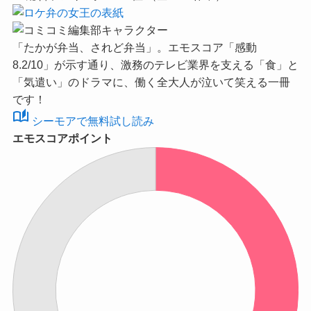
「たかが弁当、されど弁当」。
エモスコア「感動
8.2/10」
が示す通り、激務のテレビ業界を支える「食」と
「気遣い」のドラマに、働く全大人が泣いて笑える一冊
です！
auto_stories
シーモアで無料試し読み
エモスコアポイント