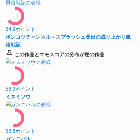
64.9
ポイント
ポンコツチャンネル～スプラッシュ桑田の成り上がり風
俗戦記
science
この作品とエモスコアの分布が逆の作品
56.9
ポイント
ミスミソウ
53.6
ポイント
ガンニバル