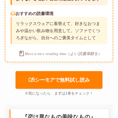
weekend
おすすめの読書環境
リラックスウェアに着替えて、好きなおつま
みや温かい飲み物を用意して。ソファでくつ
ろぎながら、自分へのご褒美タイムとして
book
Have a nice reading time. (よい読書体験を)
auto_stories
シーモアで無料試し読み
※気になったら、まずは1巻をチェック！
『恋は異なもの美味なもの』