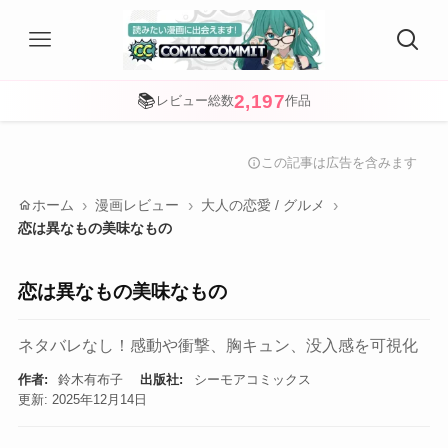
2,197
📚
レビュー総数
作品
この記事は広告を含みます
info
home
ホーム
漫画レビュー
大人の恋愛 / グルメ
恋は異なもの美味なもの
恋は異なもの美味なもの
ネタバレなし！感動や衝撃、胸キュン、没入感を可視化
作者:
鈴木有布子
出版社:
シーモアコミックス
更新: 2025年12月14日