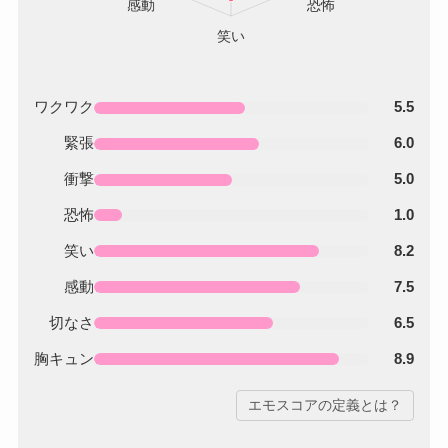
ワクワク
5.5
緊張
6.0
衝撃
5.0
恐怖
1.0
笑い
8.2
感動
7.5
切なさ
6.5
胸キュン
8.9
エモスコアの定義とは？