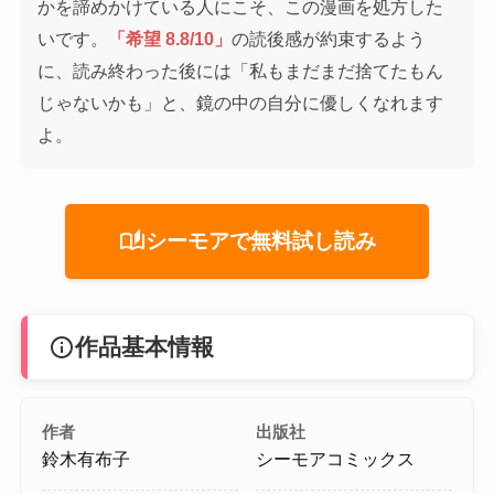
かを諦めかけている人にこそ、この漫画を処方した
いです。
「希望 8.8/10」
の読後感が約束するよう
に、読み終わった後には「私もまだまだ捨てたもん
じゃないかも」と、鏡の中の自分に優しくなれます
よ。
auto_stories
シーモアで無料試し読み
info
作品基本情報
作者
出版社
鈴木有布子
シーモアコミックス