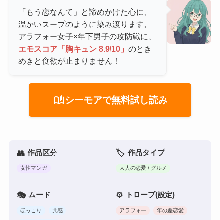
「もう恋なんて」と諦めかけた心に、
温かいスープのように染み渡ります。
アラフォー女子×年下男子の攻防戦に、
エモスコア「胸キュン 8.9/10」
のとき
めきと食欲が止まりません！
auto_stories
シーモアで無料試し読み
作品区分
作品タイプ
女性マンガ
大人の恋愛 / グルメ
ムード
トロープ(設定)
ほっこり
共感
アラフォー
年の差恋愛