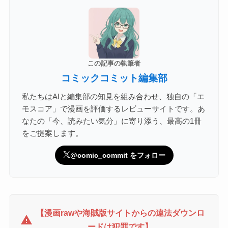
この記事の執筆者
コミックコミット編集部
私たちはAIと編集部の知見を組み合わせ、独自の「エ
モスコア」で漫画を評価するレビューサイトです。あ
なたの「今、読みたい気分」に寄り添う、最高の1冊
をご提案します。
@comic_commit をフォロー
【漫画rawや海賊版サイトからの違法ダウンロ
warning
ードは犯罪です】