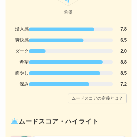
没入感
7.8
爽快感
6.5
ダーク
2.0
希望
8.8
癒やし
8.5
深み
7.2
ムードスコアの定義とは？
wb_twilight
ムードスコア・ハイライト