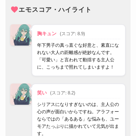
favorite
エモスコア・ハイライト
胸キュン
(スコア: 8.9)
年下男子の真っ直ぐな好意と、素直にな
れない大人の距離感が絶妙なんです。
「可愛い」と言われて動揺する主人公
に、こっちまで照れてしまいますよ！
笑い
(スコア: 8.2)
シリアスになりすぎないのは、主人公の
心の声が面白いからですね。アラフォー
ならではの「あるある」な悩みも、ユー
モアたっぷりに描かれていて元気が出ま
す。