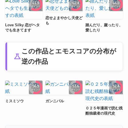
61.9
62.4
64.0
ポイント
ポイント
ポイント
恋せよまやかし天使ど
も
Love Silky 恋がヘタ
踏んだり、蹴ったり、
でも生きてます
愛したり
この作品とエモスコアの分布が
science
逆の作品
56.9
53.6
52.4
ポイント
ポイント
ポイント
ミスミソウ
ガンニバル
０２５年漫画で読む残
酷独裁者の現代史