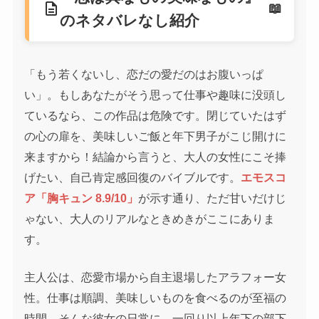
description
のネタバレなし紹介
「もう若くないし、恋だの愛だのはお腹いっぱ
い」。もしあなたがそう思って仕事や趣味に没頭し
ているなら、この作品は危険です。閉じていたはず
の心の扉を、美味しいご飯と年下男子がこじ開けに
来ますから！結論から言うと、大人の女性にこそ捧
げたい、自己肯定感回復のバイブルです。
エモスコ
ア「胸キュン 8.9/10」
が示す通り、ただ甘いだけじ
ゃない、大人のリアルなときめきがここにありま
す。
主人公は、恋愛市場から自主退場したアラフォー女
性。仕事は順調、美味しいものを食べるのが至福の
時間…そんな彼女の日常に、一回り以上年下の部下