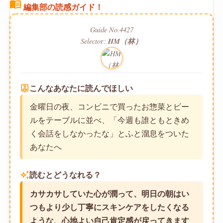
menu_book
編集部の読感ガイド！
Guide No.4427
Selector:
HM（林）
person_pin
こんなあなたに読んでほしい
金曜日の夜、コンビニで買ったお惣菜とビー
ルをテーブルに並べ、「今週も誰ともときめ
く会話をしなかったな」とふと溜息をついた
あなたへ
auto_awesome
読むとどうなれる？
カサカサしていた心が潤って、明日の朝はい
つもより少し丁寧にスキンケアをしたくなる
ような、心地よい自己肯定感が戻ってきます