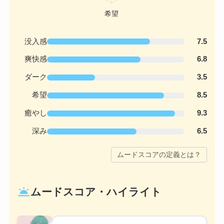
没入感
7.5
爽快感
6.8
ダーク
3.5
希望
8.5
癒やし
9.3
深み
6.5
ムードスコアの定義とは？
wb_twilight
ムードスコア・ハイライト