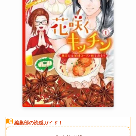
menu_book
編集部の読感ガイド！