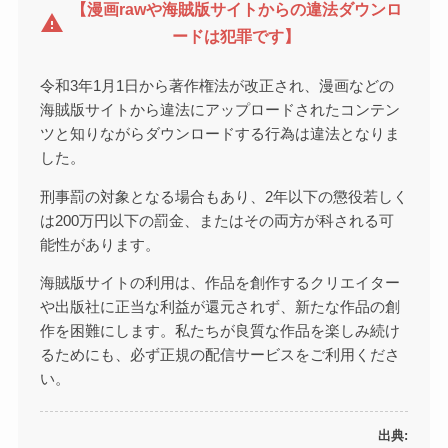
【漫画rawや海賊版サイトからの違法ダウンロ
warning
ードは犯罪です】
令和3年1月1日から著作権法が改正され、漫画などの
海賊版サイトから違法にアップロードされたコンテン
ツと知りながらダウンロードする行為は違法となりま
した。
刑事罰の対象となる場合もあり、2年以下の懲役若しく
は200万円以下の罰金、またはその両方が科される可
能性があります。
海賊版サイトの利用は、作品を創作するクリエイター
や出版社に正当な利益が還元されず、新たな作品の創
作を困難にします。私たちが良質な作品を楽しみ続け
るためにも、必ず正規の配信サービスをご利用くださ
い。
出典: