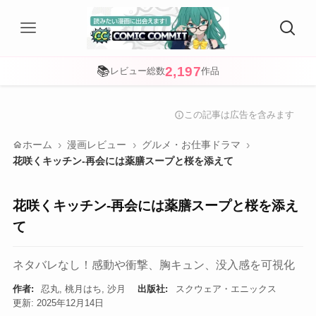
2,197
📚
レビュー総数
作品
この記事は広告を含みます
info
home
ホーム
漫画レビュー
グルメ・お仕事ドラマ
花咲くキッチン-再会には薬膳スープと桜を添えて
花咲くキッチン-再会には薬膳スープと桜を添え
て
ネタバレなし！感動や衝撃、胸キュン、没入感を可視化
作者:
忍丸, 桃月はち, 沙月
出版社:
スクウェア・エニックス
更新: 2025年12月14日