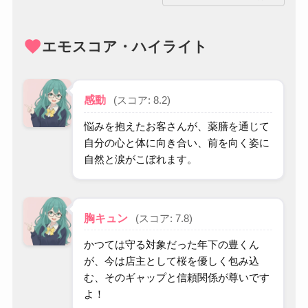
favorite
エモスコア・ハイライト
感動
(スコア: 8.2)
悩みを抱えたお客さんが、薬膳を通じて
自分の心と体に向き合い、前を向く姿に
自然と涙がこぼれます。
胸キュン
(スコア: 7.8)
かつては守る対象だった年下の豊くん
が、今は店主として桜を優しく包み込
む、そのギャップと信頼関係が尊いです
よ！