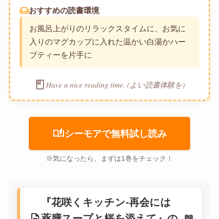
weekend
おすすめの読書環境
お風呂上がりのリラックスタイムに、お気に
入りのマグカップに入れた温かい白湯かハー
ブティーを片手に
book
Have a nice reading time. (よい読書体験を)
auto_stories
シーモアで無料試し読み
※気になったら、まずは1巻をチェック！
『花咲くキッチン-再会には
description
薬膳スープと桜を添えて』の