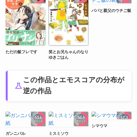
パパと親父のウチご飯
ただの飯フレです
笑とお兄ちゃんのなり
ゆきごはん
この作品とエモスコアの分布が
science
逆の作品
53.6
56.9
57.3
ポイント
ポイント
ポイント
シマウマ
ガンニバル
ミスミソウ