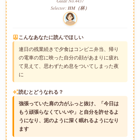
Guide No.4437
Selector:
HM（林）
person_pin
こんなあなたに読んでほしい
連日の残業続きで夕食はコンビニ弁当、帰り
の電車の窓に映った自分の顔があまりに疲れ
て見えて、思わずため息をついてしまった夜
に
auto_awesome
読むとどうなれる？
強張っていた肩の力がふっと抜け、「今日は
もう頑張らなくていいや」と自分を許せるよ
うになり、泥のように深く眠れるようになり
ます