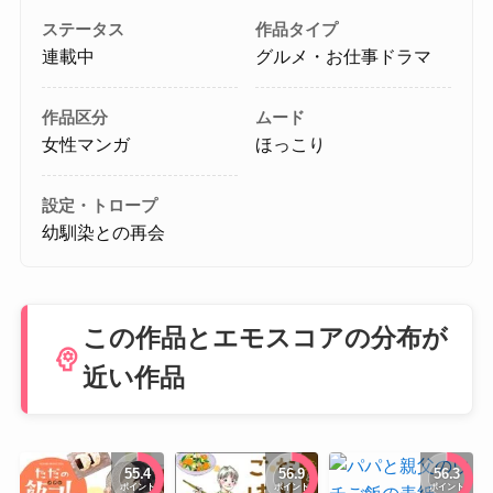
ステータス
作品タイプ
連載中
グルメ・お仕事ドラマ
作品区分
ムード
女性マンガ
ほっこり
設定・トロープ
幼馴染との再会
この作品とエモスコアの分布が
psychology
近い作品
55.4
56.9
56.3
ポイント
ポイント
ポイント