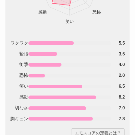
ワクワク
5.5
緊張
3.5
衝撃
4.0
恐怖
2.0
笑い
6.5
感動
8.2
切なさ
7.0
胸キュン
7.8
エモスコアの定義とは？