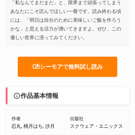
「私なんてまだまだ」と、限界まで頑張ってしまう
あなたにこそ読んでほしい一冊です。読み終わる頃
には、「明日は自分のために美味しいご飯を作ろう
かな」と思える活力が湧いてきますよ。ぜひ、この
優しい世界に浸ってみてください。
auto_stories
シーモアで無料試し読み
info
作品基本情報
作者
出版社
忍丸, 桃月はち, 沙月
スクウェア・エニックス