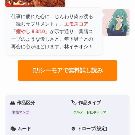
仕事に疲れた心に、じんわり染み渡る
「読むサプリメント」。
エモスコア
「癒やし 9.3/10」
が示す通り、薬膳ス
ープのような優しさと、年下男子との
再会に心がほどけます。林イチオシ！
auto_stories
シーモアで無料試し読み
作品区分
作品タイプ
女性マンガ
グルメ・お仕事ドラマ
ムード
トロープ(設定)