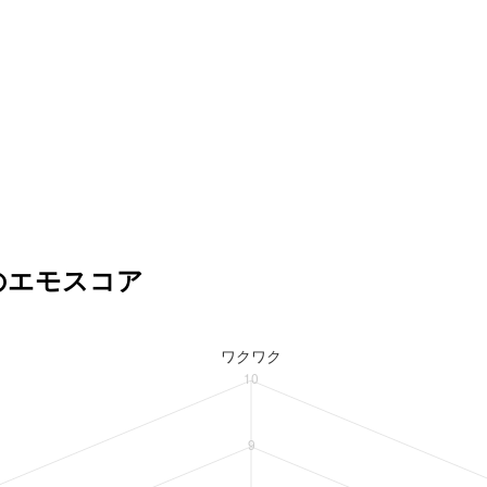
のエモスコア