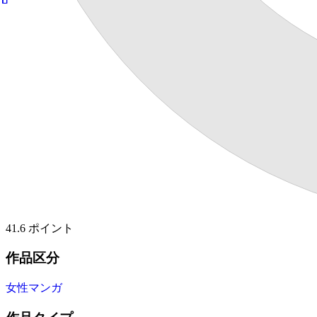
41.6
ポイント
作品区分
女性マンガ