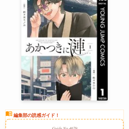
menu_book
編集部の読感ガイド！
Guide No.4679