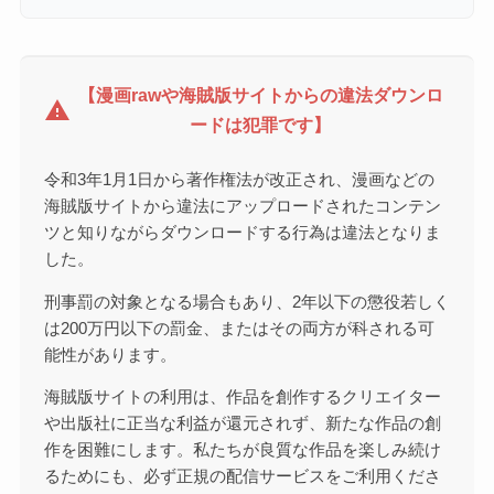
【漫画rawや海賊版サイトからの違法ダウンロ
warning
ードは犯罪です】
令和3年1月1日から著作権法が改正され、漫画などの
海賊版サイトから違法にアップロードされたコンテン
ツと知りながらダウンロードする行為は違法となりま
した。
刑事罰の対象となる場合もあり、2年以下の懲役若しく
は200万円以下の罰金、またはその両方が科される可
能性があります。
海賊版サイトの利用は、作品を創作するクリエイター
や出版社に正当な利益が還元されず、新たな作品の創
作を困難にします。私たちが良質な作品を楽しみ続け
るためにも、必ず正規の配信サービスをご利用くださ