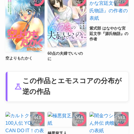
ポイント
ポイント
ポイント
紫式部 はなやかな宮
廷文学『源氏物語』の
作者
60点の夫婦でいいの
空よりもたかく
に
この作品とエモスコアの分布が
science
逆の作品
44.0
54.8
59.0
ポイント
ポイント
ポイント
極悪貧乏人