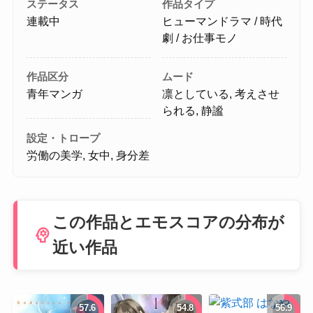
ステータス
作品タイプ
連載中
ヒューマンドラマ / 時代
劇 / お仕事モノ
作品区分
ムード
青年マンガ
凛としている, 考えさせ
られる, 静謐
設定・トロープ
労働の美学, 女中, 身分差
この作品とエモスコアの分布が
psychology
近い作品
57.6
54.8
56.9