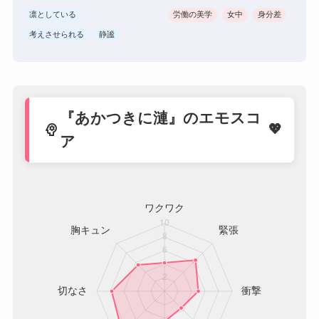
凛としている
労働の美学
女中
身分差
考えさせられる
静謐
『あかつきに漣』のエモスコ
psychology
ア