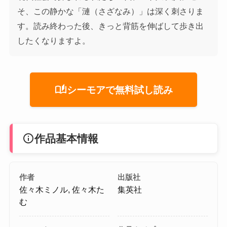
そ、この静かな「漣（さざなみ）」は深く刺さりま
す。読み終わった後、きっと背筋を伸ばして歩き出
したくなりますよ。
auto_stories
シーモアで無料試し読み
info
作品基本情報
作者
出版社
佐々木ミノル, 佐々木た
集英社
む