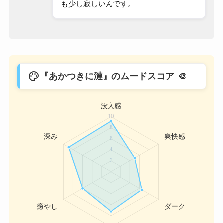
も少し寂しいんです。
palette
『あかつきに漣』のムードスコア