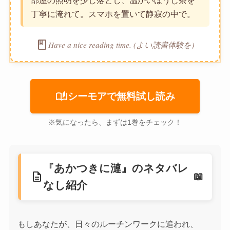
丁寧に淹れて。スマホを置いて静寂の中で。
book
Have a nice reading time. (よい読書体験を)
auto_stories
シーモアで無料試し読み
※気になったら、まずは1巻をチェック！
『あかつきに漣』のネタバレ
description
なし紹介
もしあなたが、日々のルーチンワークに追われ、