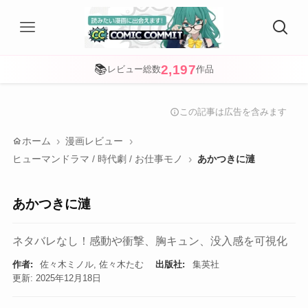
2,197
📚
レビュー総数
作品
この記事は広告を含みます
info
home
ホーム
漫画レビュー
ヒューマンドラマ / 時代劇 / お仕事モノ
あかつきに漣
あかつきに漣
ネタバレなし！感動や衝撃、胸キュン、没入感を可視化
作者:
佐々木ミノル, 佐々木たむ
出版社:
集英社
更新: 2025年12月18日