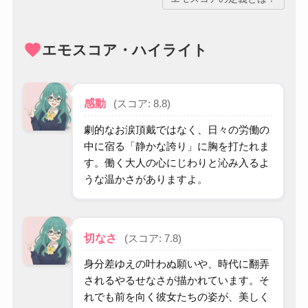
favorite
エモスコア・ハイライト
感動
(スコア: 8.8)
劇的なお涙頂戴ではなく、日々の労働の
中に宿る「静かな誇り」に胸を打たれま
す。働く大人の心にじわりと沁み入るよ
うな温かさがありますよ。
切なさ
(スコア: 7.8)
身分差ゆえの叶わぬ願いや、時代に翻弄
されるやるせなさが描かれています。そ
れでも前を向く彼女たちの姿が、美しく