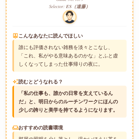
Selector:
ES（遠藤）
person_pin
こんなあなたに読んでほしい
誰にも評価されない雑務を淡々とこなし、
「これ、私がやる意味あるのかな」とふと虚
しくなってしまった仕事帰りの夜に。
auto_awesome
読むとどうなれる？
「私の仕事も、誰かの日常を支えているん
だ」と、明日からのルーチンワークにほんの
少しの誇りと美学を持てるようになります。
weekend
おすすめの読書環境
部屋の照明を少し落とし、温かいほうじ茶を