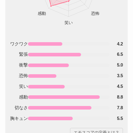
ワクワク
4.2
緊張
6.5
衝撃
5.0
恐怖
3.5
笑い
4.5
感動
8.8
切なさ
7.8
胸キュン
5.5
エモスコアの定義とは？