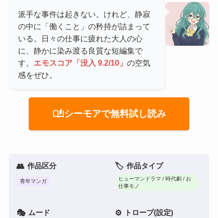
派手な事件は起きない。けれど、静寂
の中に「働くこと」の矜持が詰まって
いる。日々の仕事に疲れた大人の心
に、静かに染み渡る良質な短編集で
す。
エモスコア「没入 9.2/10」
の空気
感をぜひ。
auto_stories
シーモアで無料試し読み
作品区分
作品タイプ
ヒューマンドラマ / 時代劇 / お
青年マンガ
仕事モノ
ムード
トロープ(設定)