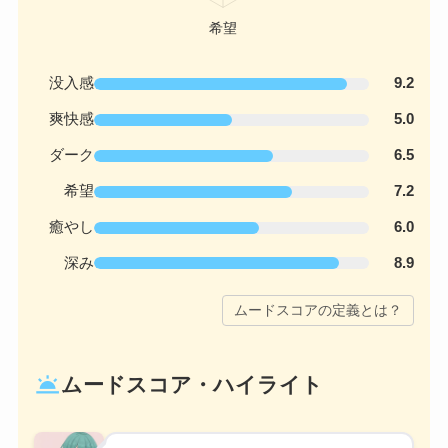
没入感
9.2
爽快感
5.0
ダーク
6.5
希望
7.2
癒やし
6.0
深み
8.9
ムードスコアの定義とは？
wb_twilight
ムードスコア・ハイライト