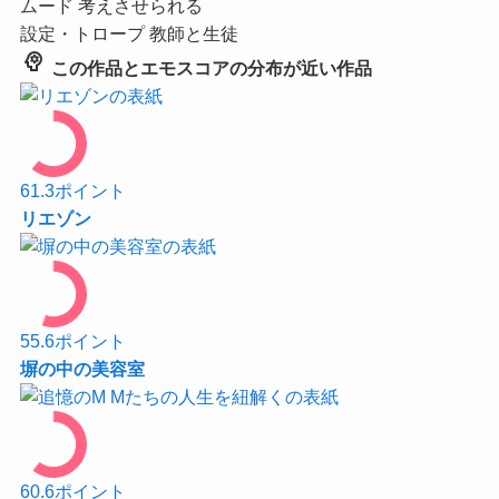
ムード
考えさせられる
設定・トロープ
教師と生徒
psychology
この作品とエモスコアの分布が近い作品
61.3
ポイント
リエゾン
55.6
ポイント
塀の中の美容室
60.6
ポイント