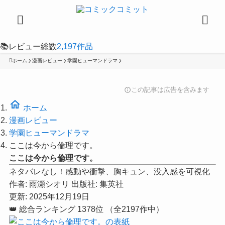
📚
レビュー総数
2,197
作品
ホーム
漫画レビュー
学園ヒューマンドラマ
この記事は広告を含みます
info
home
ホーム
漫画レビュー
学園ヒューマンドラマ
ここは今から倫理です。
ここは今から倫理です。
ネタバレなし！感動や衝撃、胸キュン、没入感を可視化
作者:
雨瀬シオリ
出版社:
集英社
更新: 2025年12月19日
👑
総合ランキング
1378位
（全2197作中）