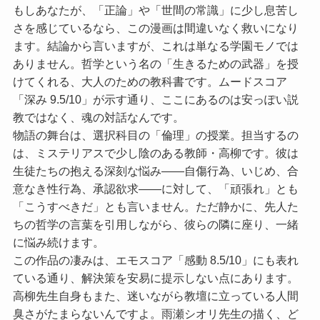
もしあなたが、「正論」や「世間の常識」に少し息苦し
さを感じているなら、この漫画は間違いなく救いになり
ます。結論から言いますが、これは単なる学園モノでは
ありません。哲学という名の「生きるための武器」を授
けてくれる、大人のための教科書です。ムードスコア
「深み 9.5/10」
が示す通り、ここにあるのは安っぽい説
教ではなく、魂の対話なんです。
物語の舞台は、選択科目の「倫理」の授業。担当するの
は、ミステリアスで少し陰のある教師・高柳です。彼は
生徒たちの抱える深刻な悩み――自傷行為、いじめ、合
意なき性行為、承認欲求――に対して、「頑張れ」とも
「こうすべきだ」とも言いません。ただ静かに、先人た
ちの哲学の言葉を引用しながら、彼らの隣に座り、一緒
に悩み続けます。
この作品の凄みは、
エモスコア「感動 8.5/10」
にも表れ
ている通り、解決策を安易に提示しない点にあります。
高柳先生自身もまた、迷いながら教壇に立っている人間
臭さがたまらないんですよ。雨瀬シオリ先生の描く、ど