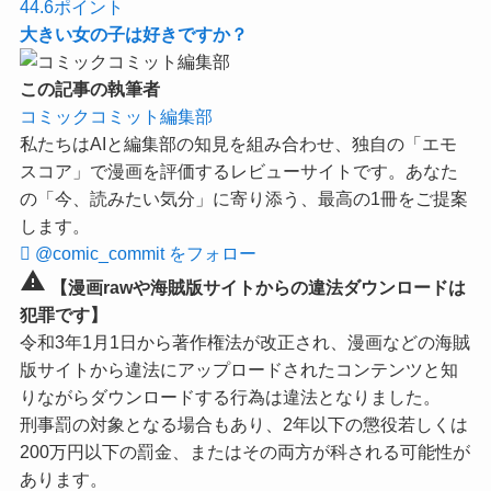
44.6
ポイント
大きい女の子は好きですか？
この記事の執筆者
コミックコミット編集部
私たちはAIと編集部の知見を組み合わせ、独自の「エモ
スコア」で漫画を評価するレビューサイトです。あなた
の「今、読みたい気分」に寄り添う、最高の1冊をご提案
します。
@comic_commit をフォロー
warning
【漫画rawや海賊版サイトからの違法ダウンロードは
犯罪です】
令和3年1月1日から著作権法が改正され、漫画などの海賊
版サイトから違法にアップロードされたコンテンツと知
りながらダウンロードする行為は違法となりました。
刑事罰の対象となる場合もあり、2年以下の懲役若しくは
200万円以下の罰金、またはその両方が科される可能性が
あります。