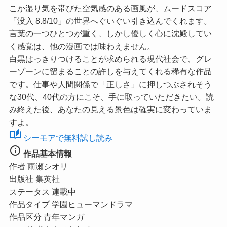
こか湿り気を帯びた空気感のある画風が、ムードスコア
「没入 8.8/10」
の世界へぐいぐい引き込んでくれます。
言葉の一つひとつが重く、しかし優しく心に沈殿してい
く感覚は、他の漫画では味わえません。
白黒はっきりつけることが求められる現代社会で、グレ
ーゾーンに留まることの許しを与えてくれる稀有な作品
です。仕事や人間関係で「正しさ」に押しつぶされそう
な30代、40代の方にこそ、手に取っていただきたい。読
み終えた後、あなたの見える景色は確実に変わっていま
すよ。
auto_stories
シーモアで無料試し読み
info
作品基本情報
作者
雨瀬シオリ
出版社
集英社
ステータス
連載中
作品タイプ
学園ヒューマンドラマ
作品区分
青年マンガ