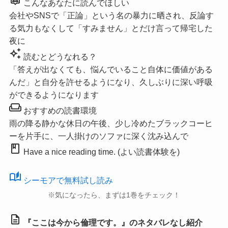
こんなあなたに読んでほしい
会社やSNSで「正論」という名の暴力に晒され、反論す
る気力もなくして「すみません」とだけ言って帰宅した
夜に
auto_awesome
読むとどうなれる？
「答えが出なくても、悩んでいること自体に価値がある
んだ」と自分を許せるようになり、久しぶりに深い呼吸
ができるようになります
weekend
おすすめの読書環境
雨の降る静かな休日の午後、少し冷めたブラックコーヒ
ーを片手に、一人掛けのソファに深く沈み込んで
book
Have a nice reading time. (よい読書体験を)
auto_stories
シーモアで無料試し読み
※気になったら、まずは1巻をチェック！
description
『ここは今から倫理です。』のネタバレなし紹介