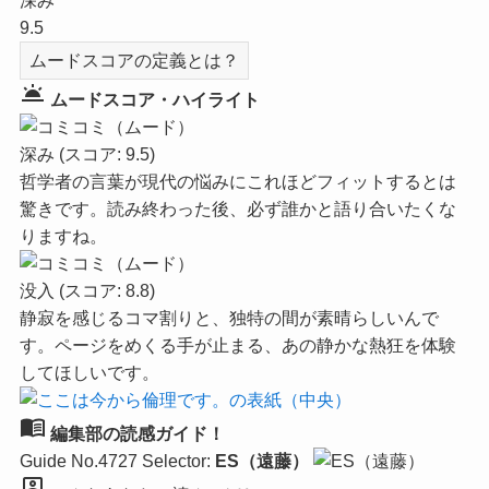
深み
9.5
ムードスコアの定義とは？
wb_twilight
ムードスコア・ハイライト
深み
(スコア: 9.5)
哲学者の言葉が現代の悩みにこれほどフィットするとは
驚きです。読み終わった後、必ず誰かと語り合いたくな
りますね。
没入
(スコア: 8.8)
静寂を感じるコマ割りと、独特の間が素晴らしいんで
す。ページをめくる手が止まる、あの静かな熱狂を体験
してほしいです。
menu_book
編集部の読感ガイド！
Guide No.4727
Selector:
ES（遠藤）
person_pin