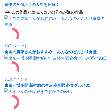
追憶のM Mたちの人生を紐解く
science
この作品とエモスコアの分布が逆の作品
35.1
ポイント
全国の農家さんがおすすめ！ みんなのどんぶり食堂
31.9
ポイント
東京⇔博多間 新幹線のぞみ停車駅 必食グルメ35