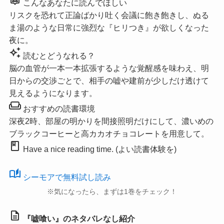
こんなあなたに読んでほしい
リスクを恐れて正論ばかり吐く会議に飽き飽きし、ぬる
ま湯のような日常に強烈な『ヒリつき』が欲しくなった
夜に。
auto_awesome
読むとどうなれる？
脳の血管が一本一本拡張するような覚醒感を味わえ、明
日からの交渉ごとで、相手の嘘や建前が少しだけ透けて
見えるようになります。
weekend
おすすめの読書環境
深夜2時、部屋の明かりを間接照明だけにして、濃いめの
ブラックコーヒーと高カカオチョコレートを用意して。
book
Have a nice reading time. (よい読書体験を)
auto_stories
シーモアで無料試し読み
※気になったら、まずは1巻をチェック！
description
『嘘喰い』のネタバレなし紹介