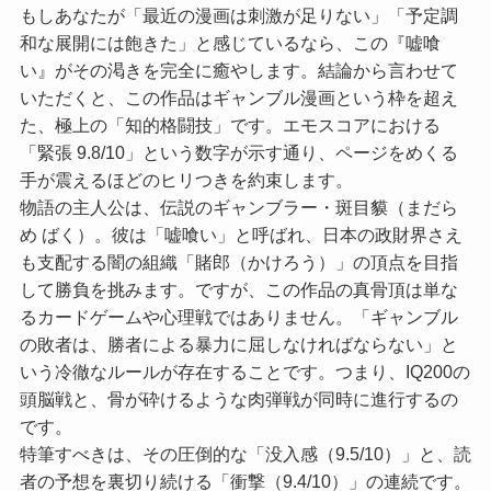
もしあなたが「最近の漫画は刺激が足りない」「予定調
和な展開には飽きた」と感じているなら、この『嘘喰
い』がその渇きを完全に癒やします。結論から言わせて
いただくと、この作品はギャンブル漫画という枠を超え
た、極上の「知的格闘技」です。エモスコアにおける
「緊張 9.8/10」
という数字が示す通り、ページをめくる
手が震えるほどのヒリつきを約束します。
物語の主人公は、伝説のギャンブラー・斑目貘（まだら
め ばく）。彼は「嘘喰い」と呼ばれ、日本の政財界さえ
も支配する闇の組織「賭郎（かけろう）」の頂点を目指
して勝負を挑みます。ですが、この作品の真骨頂は単な
るカードゲームや心理戦ではありません。「ギャンブル
の敗者は、勝者による暴力に屈しなければならない」と
いう冷徹なルールが存在することです。つまり、IQ200の
頭脳戦と、骨が砕けるような肉弾戦が同時に進行するの
です。
特筆すべきは、その圧倒的な「没入感（9.5/10）」と、読
者の予想を裏切り続ける「衝撃（9.4/10）」の連続です。