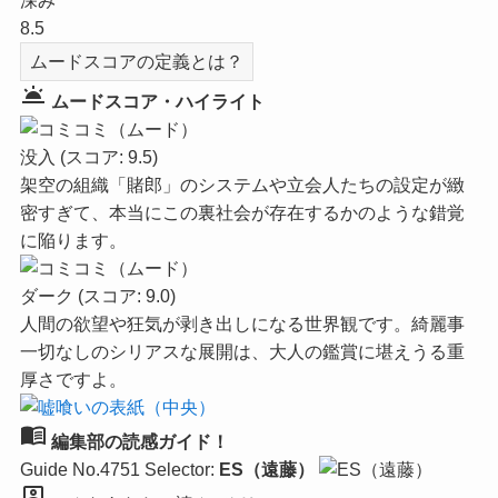
深み
8.5
ムードスコアの定義とは？
wb_twilight
ムードスコア・ハイライト
没入
(スコア: 9.5)
架空の組織「賭郎」のシステムや立会人たちの設定が緻
密すぎて、本当にこの裏社会が存在するかのような錯覚
に陥ります。
ダーク
(スコア: 9.0)
人間の欲望や狂気が剥き出しになる世界観です。綺麗事
一切なしのシリアスな展開は、大人の鑑賞に堪えうる重
厚さですよ。
menu_book
編集部の読感ガイド！
Guide No.4751
Selector:
ES（遠藤）
person_pin