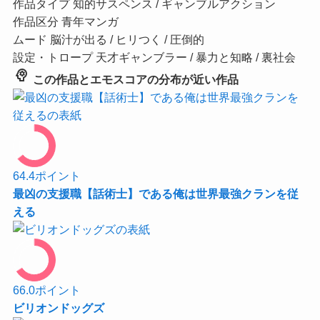
作品タイプ
知的サスペンス / ギャンブルアクション
作品区分
青年マンガ
ムード
脳汁が出る / ヒリつく / 圧倒的
設定・トロープ
天才ギャンブラー / 暴力と知略 / 裏社会
psychology
この作品とエモスコアの分布が近い作品
64.4
ポイント
最凶の支援職【話術士】である俺は世界最強クランを従
える
66.0
ポイント
ビリオンドッグズ