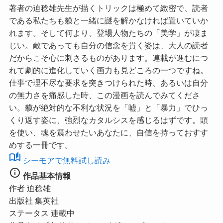
著者の迫稔雄先生が描くトリックは極めて緻密で、読者
である私たちも貘と一緒に謎を解かなければ置いていか
れます。そして何より、登場人物たちの「美学」が凄ま
じい。敵であっても自分の信念を貫く姿は、大人の読者
だからこそ心に刺さるものがあります。連載が進むにつ
れて劇的に進化していく画力も見どころの一つですね。
仕事で理不尽な要求を突きつけられた時、あるいは自分
の無力さを痛感した時、この漫画を読んでみてくださ
い。貘が絶対的な不利な状況を「嘘」と「暴力」でひっ
くり返す姿に、強烈なカタルシスを感じるはずです。頭
を使い、魂を震わせたいあなたに、自信を持っておすす
めする一冊です。
auto_stories
シーモアで無料試し読み
info
作品基本情報
作者
迫稔雄
出版社
集英社
ステータス
連載中