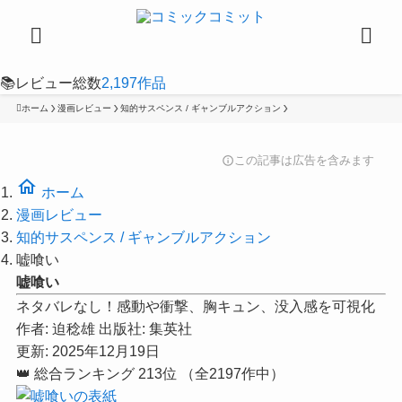
📚
レビュー総数
2,197
作品
ホーム
漫画レビュー
知的サスペンス / ギャンブルアクション
この記事は広告を含みます
info
home
ホーム
漫画レビュー
知的サスペンス / ギャンブルアクション
嘘喰い
嘘喰い
ネタバレなし！感動や衝撃、胸キュン、没入感を可視化
作者:
迫稔雄
出版社:
集英社
更新: 2025年12月19日
👑
総合ランキング
213位
（全2197作中）