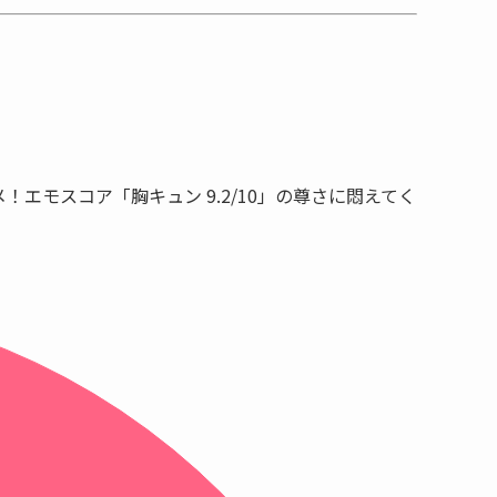
メ！
エモスコア「胸キュン 9.2/10」
の尊さに悶えてく