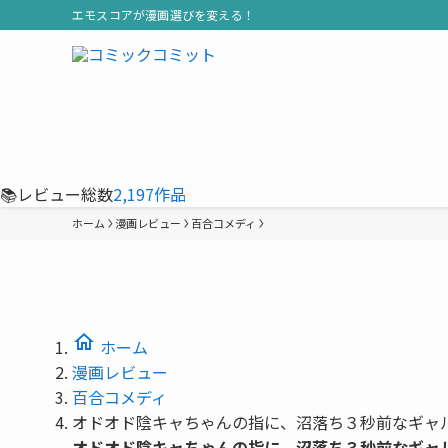
エモスコアが漫画選びを変える！
📚
レビュー総数
2,197
作品
ホーム
漫画レビュー
百合コメディ
home
ホーム
漫画レビュー
百合コメディ
オドオド陰キャちゃんの指に、沼落ち３秒前なギャ
オドオド陰キャちゃんの指に、沼落ち３秒前なギャ