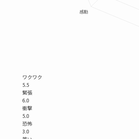
ワクワク
5.5
緊張
6.0
衝撃
5.0
恐怖
3.0