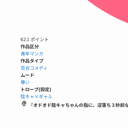
62.1
ポイント
作品区分
青年マンガ
作品タイプ
百合コメディ
ムード
尊い
トロープ(設定)
陰キャ×ギャル
psychology
『オドオド陰キャちゃんの指に、沼落ち３秒前